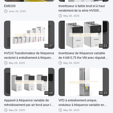
EM6200
Invertisseur à faible bruit et à haut
rendement de la série HV500
June 24, 2025
destiné aux systèmes d'énergie
May 28, 2025
durable
00:37
00:21
HV510 Transformateur de fréquence
Invertisseur de fréquence variable
vectoriel à entraînement à fréquence
de 4 kW 0,75 Kw Vfd avec régulation
variable
du couple et régulation de vitesse
May 28, 2025
May 28, 2025
CLVC 0,01%
00:14
00:15
Appareil à fréquence variable de
VFD à entraînement unique,
refroidissement par air forcé pour la
onduleur à fréquence variable en
réduction dynamique de vitesse et le
courant continu avec performance
May 28, 2025
May 28, 2025