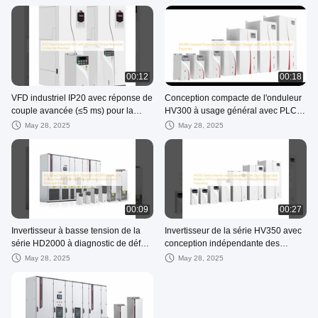
levage du couple
anti-vibration
00:12
00:18
VFD industriel IP20 avec réponse de
Conception compacte de l'onduleur
couple avancée (≤5 ms) pour la
HV300 à usage général avec PLC
précision
intégré pour les usines intelligentes
May 28, 2025
May 28, 2025
00:09
00:27
Invertisseur à basse tension de la
Invertisseur de la série HV350 avec
série HD2000 à diagnostic de défaut
conception indépendante des
intelligent avancé avec fonction de
conduits d'air et protocole de
May 28, 2025
May 28, 2025
vitesse à plusieurs étapes et 2
communication Modbus RTU
entrées analogiques
50Hz/60Hz±5% de fréquence
d'entrée