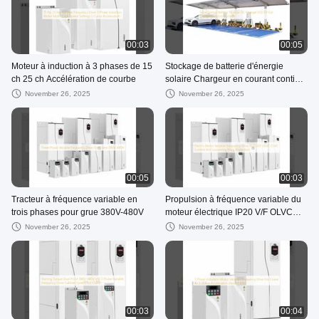
00:03
00:05
Moteur à induction à 3 phases de 15
Stockage de batterie d'énergie
ch 25 ch Accélération de courbe
solaire Chargeur en courant continu
Station de recharge de voiture ESS
November 26, 2025
November 26, 2025
EV Portable
00:05
00:03
Tracteur à fréquence variable en
Propulsion à fréquence variable du
trois phases pour grue 380V-480V
moteur électrique IP20 V/F OLVC
CLVC Contrôle de protection contre
November 26, 2025
November 26, 2025
la relâchement des cordes
00:03
00:04