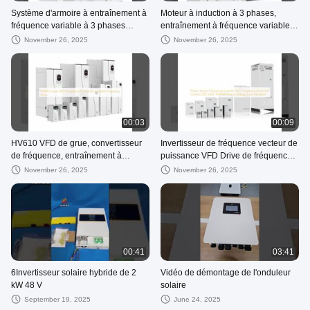
Système d'armoire à entraînement à
Moteur à induction à 3 phases,
fréquence variable à 3 phases
entraînement à fréquence variable
380V-480V Vfd pour grue
pour grue Accélération de courbe Ac
November 26, 2025
November 26, 2025
S Décélération
00:03
00:09
HV610 VFD de grue, convertisseur
Invertisseur de fréquence vecteur de
de fréquence, entraînement à
puissance VFD Drive de fréquence
fréquence variable
V/F Contrôle 200-240V 1PH/3PH
November 26, 2025
November 26, 2025
Voltage d'entrée Basse vibration
00:41
03:41
6Invertisseur solaire hybride de 2
Vidéo de démontage de l'onduleur
kW 48 V
solaire
September 19, 2025
June 24, 2025