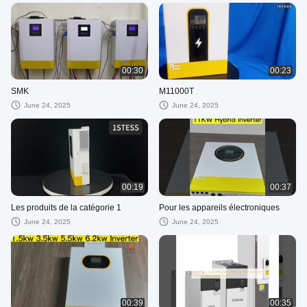
00:30
00:23
SMK
M11000T
June 24, 2025
June 24, 2025
00:19
00:37
Les produits de la catégorie 1
Pour les appareils électroniques
June 24, 2025
June 24, 2025
00:39
00:35