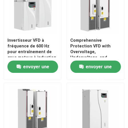
Invertisseur VFD à
Comprehensive
fréquence de 600 Hz
Protection VFD with
pour entraînement de
Overvoltage,
grue moteur à induction
Undervoltage, and
entraînement à
Phase Loss Safety
envoyer une
envoyer une
fréquence variable
Features
demande
demande