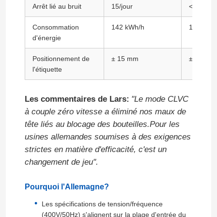
Arrêt lié au bruit
15/jour
<2/jour
Convertisseur de fréquence variable
Consommation
142 kWh/h
121 kWh
d'énergie
Inverseur de fréquence de vecteur
Positionnement de
± 15 mm
± 2 mm
l'étiquette
Inverseur de fréquence de VFD
Les commentaires de Lars:
"Le mode CLVC
à couple zéro vitesse a éliminé nos maux de
Inverseur d'entraînement de fréquence
tête liés au blocage des bouteilles.Pour les
usines allemandes soumises à des exigences
Appareil à fréquence variable pour grue
strictes en matière d'efficacité, c'est un
changement de jeu".
Station de recharge de véhicules électriques à stocka
Pourquoi l'Allemagne?
Les spécifications de tension/fréquence
Optimisateur solaire
(400V/50Hz) s'alignent sur la plage d'entrée du