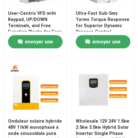
User-Centric VFD with
Ultra-Fast Sub-5ms
Keypad, UP/DOWN
Torms Torque Response
Terminals, and Free
for Superior Dynamic
Function Blocks for Easy
Process Control
Operation and Setup
envoyer une
envoyer une
demande
demande
Onduleur solaire hybride
Wholesale 12V 24V 1.5kw
48V 11kW monophasé à
2.5kw 3.5kw Hybrid Solar
onde sinusoïdale pure
Inverter Single Phase