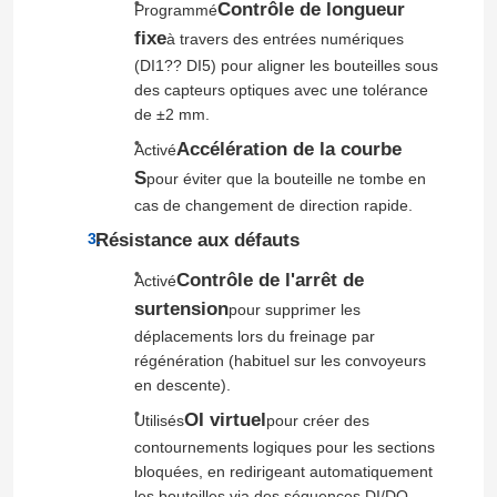
Contrôle de longueur
Programmé
fixe
à travers des entrées numériques
(DI1?? DI5) pour aligner les bouteilles sous
des capteurs optiques avec une tolérance
de ±2 mm.
Accélération de la courbe
Activé
S
pour éviter que la bouteille ne tombe en
cas de changement de direction rapide.
Résistance aux défauts
Contrôle de l'arrêt de
Activé
surtension
pour supprimer les
déplacements lors du freinage par
À la maison
régénération (habituel sur les convoyeurs
en descente).
Produits
OI virtuel
Utilisés
pour créer des
contournements logiques pour les sections
bloquées, en redirigeant automatiquement
Vidéos
les bouteilles via des séquences DI/DO