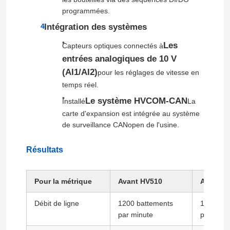
programmées.
Intégration des systèmes
À propos de nous
Les
Capteurs optiques connectés à
entrées analogiques de 10 V
Visite de l'usine
(AI1/AI2)
pour les réglages de vitesse en
temps réel.
Contrôle de la qualité
Le système HVCOM-CAN
Installé
La
carte d'expansion est intégrée au système
de surveillance CANopen de l'usine.
Nous contacter
Résultats
Nouvelles
Pour la métrique
Avant HV510
Après H
Demandez un devis
Débit de ligne
1200 battements
1560 bat
par minute
par minu
commande variable de fréquence de vfd