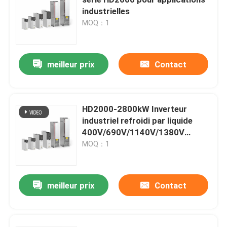
industrielles
MOQ：1
Convertisseur de fréquence variable
Inverseur de fréquence de vecteur
meilleur prix
Contact
Inverseur de fréquence de VFD
HD2000-2800kW Inverteur
industriel refroidi par liquide
Inverseur d'entraînement de fréquence
400V/690V/1140V/1380V
entraînement de matériel lourd
MOQ：1
Appareil à fréquence variable pour grue
multi-tension
meilleur prix
Contact
Station de recharge de véhicules électriques à stocka
Optimisateur solaire