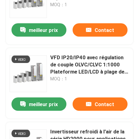
puissance HD2000 pour des
MOQ：1
applications de moteur
À propos de nous
exigeantes
meilleur prix
Contact
Visite de l'usine
Contrôle de la qualité
VFD IP20/IP40 avec régulation
de couple OLVC/CLVC 1:1000
Plateforme LED/LCD à plage de
Nous contacter
vitesse
MOQ：1
Nouvelles
meilleur prix
Contact
Demandez un devis
Invertisseur refroidi à l'air de la
commande variable de fréquence de vfd
série HD2000 pour applications