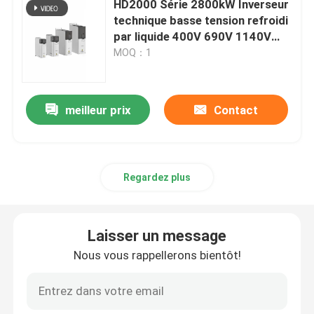
HD2000 Série 2800kW Inverseur
technique basse tension refroidi
onduleur hybride solaire
par liquide 400V 690V 1140V
1380V
MOQ：1
meilleur prix
Contact
Regardez plus
Laisser un message
Nous vous rappellerons bientôt!