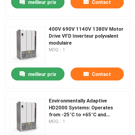
meilleur prix
Contact
400V 690V 1140V 1380V Motor
Drive VFD Inverteur polyvalent
modulaire
MOQ：1
meilleur prix
Contact
Environmentally Adaptive
HD2000 Systems: Operates
from -25°C to +65°C and
Humidity Up to 85%
MOQ：1