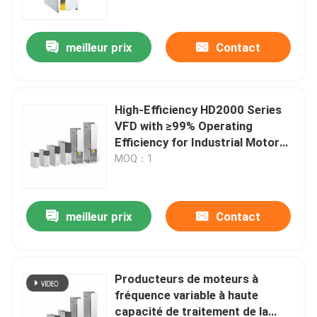
meilleur prix
Contact
High-Efficiency HD2000 Series
VFD with ≥99% Operating
Efficiency for Industrial Motor
Drives
MOQ：1
meilleur prix
Contact
À la maison
Produits
Producteurs de moteurs à
fréquence variable à haute
capacité de traitement de la
Vidéos