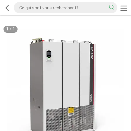
1
/
1