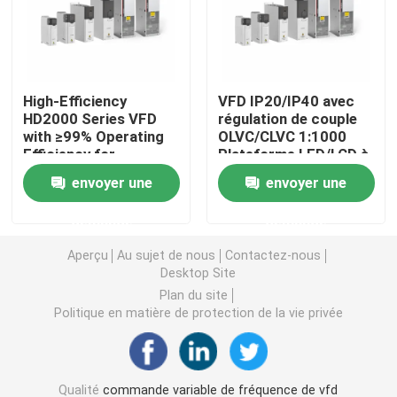
Convertisseur de fréquence variable
High-Efficiency
VFD IP20/IP40 avec
Inverseur de fréquence de vecteur
HD2000 Series VFD
régulation de couple
with ≥99% Operating
OLVC/CLVC 1:1000
Efficiency for
Plateforme LED/LCD à
Inverseur de fréquence de VFD
Industrial Motor
plage de vitesse
envoyer une
envoyer une
Drives
Inverseur d'entraînement de fréquence
demande
demande
Aperçu
Au sujet de nous
Contactez-nous
Appareil à fréquence variable pour grue
Desktop Site
Plan du site
Politique en matière de protection de la vie privée
Station de recharge de véhicules électriques à stocka
Optimisateur solaire
Qualité
commande variable de fréquence de vfd