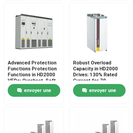
À propos de nous
Visite de l'usine
Contrôle de la qualité
Advanced Protection
Robust Overload
Functions Protection
Capacity in HD2000
Nous contacter
Functions in HD2000
Drives: 130% Rated
VFDs: Overheat, Soft-
Current for 70
Start, and IGBT Safety
Seconds
envoyer une
envoyer une
Nouvelles
demande
demande
Demandez un devis
commande variable de fréquence de vfd