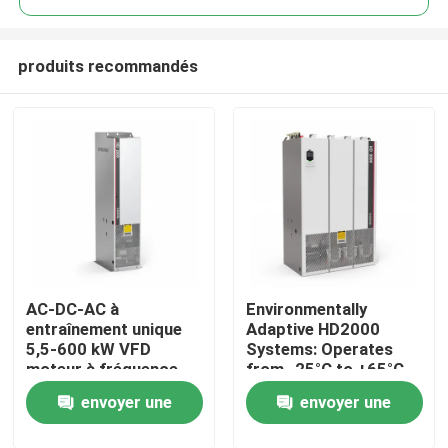
produits recommandés
AC-DC-AC à
Environmentally
À la maison
entraînement unique
Adaptive HD2000
5,5-600 kW VFD
Systems: Operates
moteur à fréquence
from -25°C to +65°C
Produits
variable pour le levage
and Humidity Up to
envoyer une
envoyer une
85%
Vidéos
demande
demande