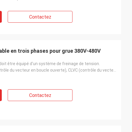
Contactez
able en trois phases pour grue 380V-480V
oit être équipé d'un système de freinage de tension.
V/F, OLVC (contrôle du vecteur en boucle ouverte), CLVC (contrôle du vecteur en boucle fermée)
Contactez