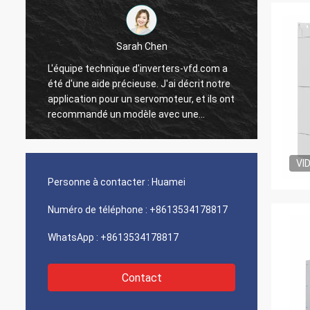
Sarah Chen
L'équipe technique d'inverters-vfd.com a
Notre 
été d'une aide précieuse. J'ai décrit notre
progra
application pour un servomoteur, et ils ont
interf
recommandé un modèle avec une
exécut
réponse dynamique supérieure.
une vi
L'installation s'est faite sans problème, et
intégr
la précision a amélioré nos temps de
systèm
VI
t
cycle. Des conseils d'experts et un produit
Nous s
Personne à contacter :
Huamei
n
haute performance !
logist
compos
Numéro de téléphone :
+8613534178817
problè
WhatsApp :
+8613534178817
Contact