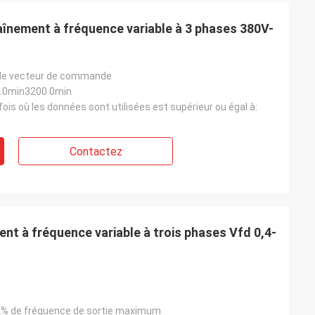
aînement à fréquence variable à 3 phases 380V-
ite
Jake Miller
 moteur de
Nous avons tenté notre chance avec
ode vecteur de commande
r un
inverters-vfd.com pour le remplacement
0.0min3200.0min
nsible. L'unité
crucial d'un variateur de fréquence sur
ois où les données sont utilisées est supérieur ou égal à:
 fonctionne en
notre chaîne de montage. Le produit était
couple constant.
non seulement parfaitement adapté,
 de certaines
mais aussi plus abordable que notre
Contactez
ous avons
fournisseur précédent. Sa stabilité a
ion du coût.
éliminé nos problèmes de déclenchement
plications
fréquents. Une valeur exceptionnelle et u
partenaire fiable pour les composants
industriels.
ent à fréquence variable à trois phases Vfd 0,4-
2% de fréquence de sortie maximum