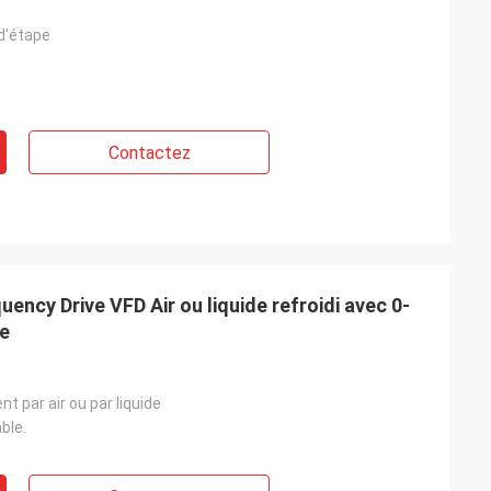
d'étape
Contactez
ency Drive VFD Air ou liquide refroidi avec 0-
ie
t par air ou par liquide
ble.