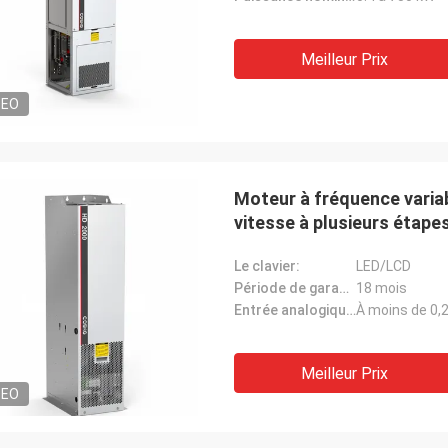
Meilleur Prix
DEO
Moteur à fréquence variab
vitesse à plusieurs étape
Le clavier:
LED/LCD
Période de garantie:
18 mois
Entrée analogique:
À moins de 0,
Meilleur Prix
DEO