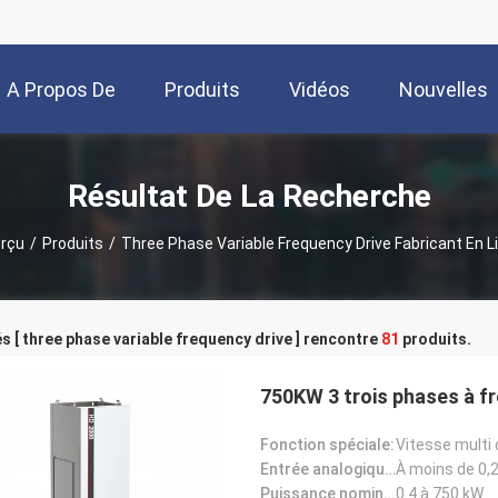
A Propos De
Produits
Vidéos
Nouvelles
Nous
Résultat De La Recherche
rçu
/
Produits
/
Three Phase Variable Frequency Drive Fabricant En L
s [ three phase variable frequency drive ] rencontre
81
produits.
750KW 3 trois phases à f
Fonction spéciale:
Vitesse multi 
Entrée analogique:
À moins de 0,
Puissance nominale:
0.4 à 750 kW