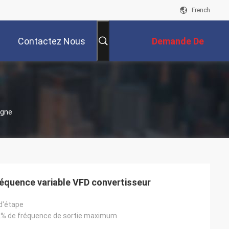
French
Contactez Nous
Demande De
Soumission
igne
réquence variable VFD convertisseur
d'étape
2% de fréquence de sortie maximum