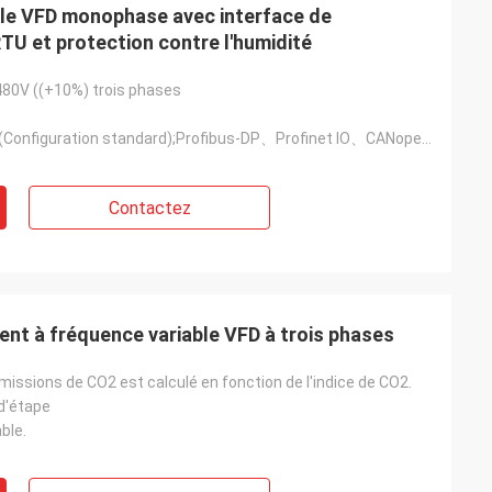
ble VFD monophase avec interface de
 et protection contre l'humidité
480V ((+10%) trois phases
Modbus RTU ((Configuration standard);Profibus-DP、Profinet IO、CANopen、Modbus TCP/IP、Ethercat、EtherNet
Contactez
ent à fréquence variable VFD à trois phases
issions de CO2 est calculé en fonction de l'indice de CO2.
d'étape
ble.