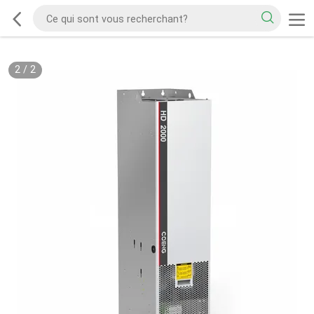
2
/
2