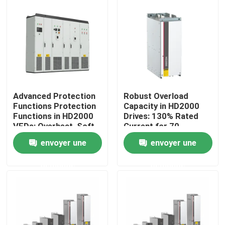
À propos de nous
Visite de l'usine
Contrôle de la qualité
Advanced Protection
Robust Overload
Functions Protection
Capacity in HD2000
Functions in HD2000
Drives: 130% Rated
Nous contacter
VFDs: Overheat, Soft-
Current for 70
Start, and IGBT Safety
Seconds
envoyer une
envoyer une
Nouvelles
demande
demande
Demandez un devis
commande variable de fréquence de vfd