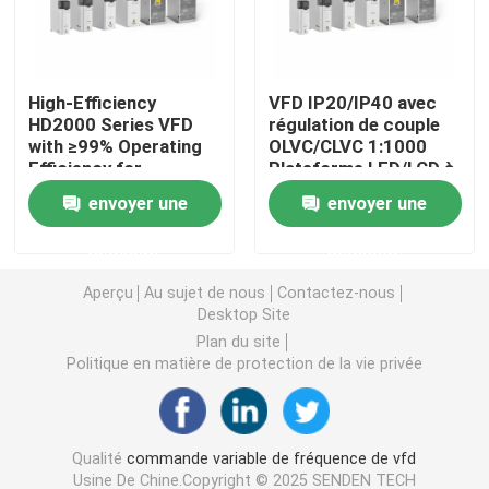
Convertisseur de fréquence variable
High-Efficiency
VFD IP20/IP40 avec
HD2000 Series VFD
régulation de couple
Inverseur de fréquence de vecteur
with ≥99% Operating
OLVC/CLVC 1:1000
Efficiency for
Plateforme LED/LCD à
Industrial Motor
plage de vitesse
Inverseur de fréquence de VFD
envoyer une
envoyer une
Drives
demande
demande
Inverseur d'entraînement de fréquence
Aperçu
Au sujet de nous
Contactez-nous
Desktop Site
Appareil à fréquence variable pour grue
Plan du site
Politique en matière de protection de la vie privée
Station de recharge de véhicules électriques à stocka
Qualité
commande variable de fréquence de vfd
Optimisateur solaire
Usine De Chine.Copyright © 2025 SENDEN TECH