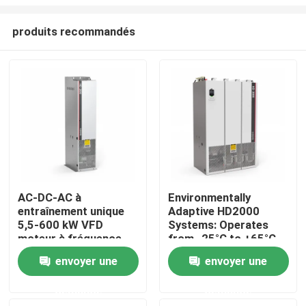
produits recommandés
AC-DC-AC à
Environmentally
entraînement unique
Adaptive HD2000
À la maison
5,5-600 kW VFD
Systems: Operates
moteur à fréquence
from -25°C to +65°C
variable pour le levage
and Humidity Up to
Produits
envoyer une
envoyer une
85%
demande
demande
Vidéos