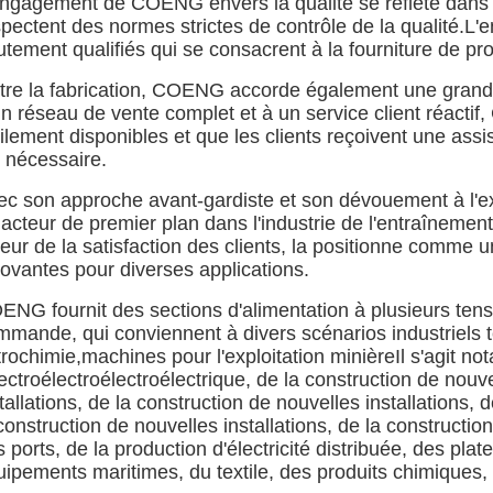
engagement de COENG envers la qualité se reflète dans se
pectent des normes strictes de contrôle de la qualité.L'
tement qualifiés qui se consacrent à la fourniture de pro
tre la fabrication, COENG accorde également une grande 
un réseau de vente complet et à un service client réacti
cilement disponibles et que les clients reçoivent une as
t nécessaire.
ec son approche avant-gardiste et son dévouement à l'e
 acteur de premier plan dans l'industrie de l'entraîneme
eur de la satisfaction des clients, la positionne comme u
novantes pour diverses applications.
ENG fournit des sections d'alimentation à plusieurs ten
mande, qui conviennent à divers scénarios industriels tel
rochimie,machines pour l'exploitation minièreIl s'agit not
lectroélectroélectroélectrique, de la construction de nouv
tallations, de la construction de nouvelles installations, 
construction de nouvelles installations, de la construction 
 ports, de la production d'électricité distribuée, des pla
uipements maritimes, du textile, des produits chimiques,