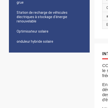
grue
C
Station de recharge de véhicules
a
électriques à stockage d'énergie
renouvelable
E
Optimisateur solaire
onduleur hybride solaire
IN
COE
le 
fr
En
dé
de
d'é