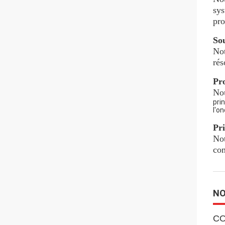
sys
pro
Sou
Not
rés
Pro
Nou
pri
l'on
Pri
Not
com
NO
CO