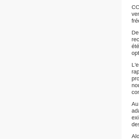
CO
ven
fr
De
re
ét
opt
L'e
ra
pro
nou
con
Au
ad
exi
des
Al