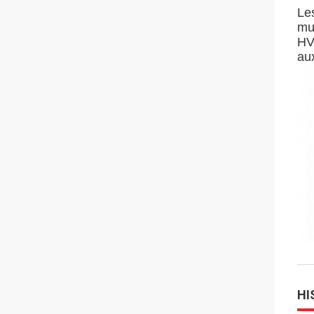
Le
mu
HV
au
HI