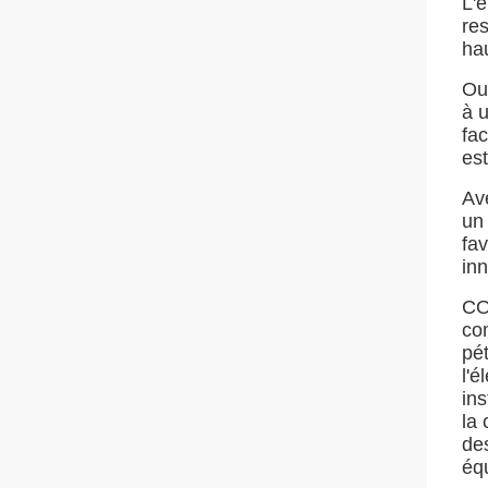
L'
res
hau
Ou
à 
fa
es
Av
un
fav
in
CO
com
pét
l'é
ins
la 
des
éq