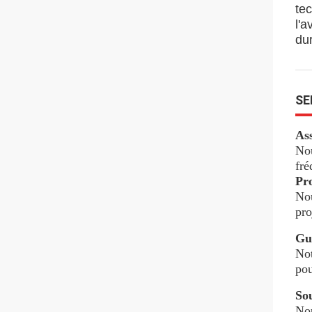
te
l'
du
SE
Ass
Nou
fré
Pro
Nou
pro
Gui
Not
pou
Sou
Nou