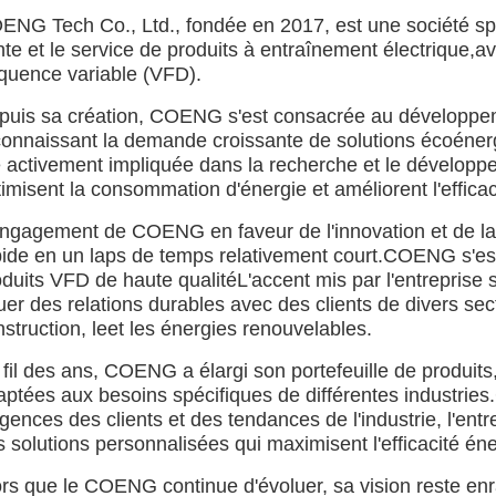
ENG Tech Co., Ltd., fondée en 2017, est une société spéc
te et le service de produits à entraînement électrique,av
équence variable (VFD).
puis sa création, COENG s'est consacrée au développem
connaissant la demande croissante de solutions écoénerg
é activement impliquée dans la recherche et le développ
imisent la consommation d'énergie et améliorent l'efficac
ngagement de COENG en faveur de l'innovation et de la sa
pide en un laps de temps relativement court.COENG s'es
duits VFD de haute qualitéL'accent mis par l'entreprise sur
er des relations durables avec des clients de divers sec
struction, leet les énergies renouvelables.
 fil des ans, COENG a élargi son portefeuille de produi
aptées aux besoins spécifiques de différentes industri
gences des clients et des tendances de l'industrie, l'entr
 solutions personnalisées qui maximisent l'efficacité éner
ors que le COENG continue d'évoluer, sa vision reste enr