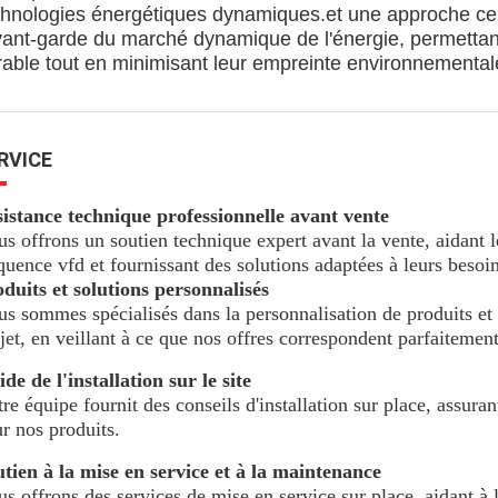
chnologies énergétiques dynamiques.et une approche cent
avant-garde du marché dynamique de l'énergie, permettant
rable tout en minimisant leur empreinte environnemental
RVICE
istance technique professionnelle avant vente
s offrons un soutien technique expert avant la vente, aidant 
quence vfd et fournissant des solutions adaptées à leurs besoin
duits et solutions personnalisés
s sommes spécialisés dans la personnalisation de produits et 
jet, en veillant à ce que nos offres correspondent parfaitement
de de l'installation sur le site
re équipe fournit des conseils d'installation sur place, assuran
r nos produits.
tien à la mise en service et à la maintenance
s offrons des services de mise en service sur place, aidant à l