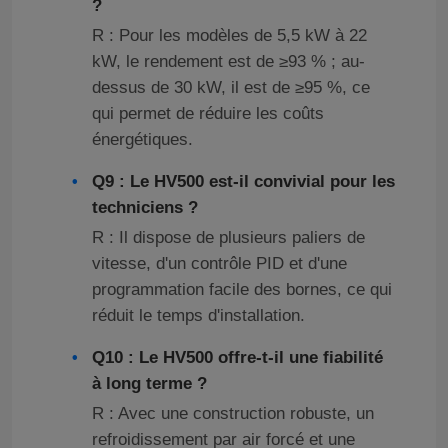
?
R : Pour les modèles de 5,5 kW à 22
À propos de nous
kW, le rendement est de ≥93 % ; au-
dessus de 30 kW, il est de ≥95 %, ce
qui permet de réduire les coûts
Visite de l'usine
énergétiques.
Q9 : Le HV500 est-il convivial pour les
Contrôle de la qualité
techniciens ?
R : Il dispose de plusieurs paliers de
Nous contacter
vitesse, d'un contrôle PID et d'une
programmation facile des bornes, ce qui
Nouvelles
réduit le temps d'installation.
Q10 : Le HV500 offre-t-il une fiabilité
Demandez un devis
à long terme ?
R : Avec une construction robuste, un
commande variable de fréquence de vfd
refroidissement par air forcé et une