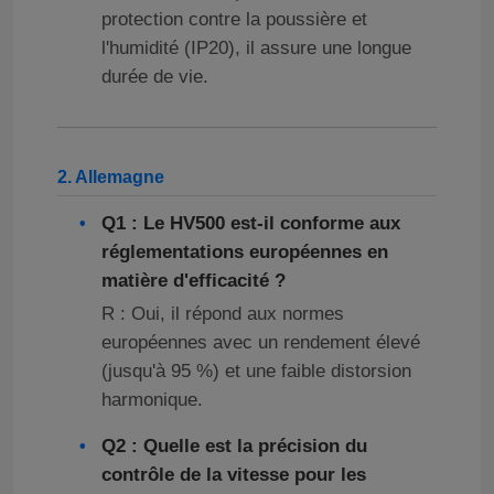
protection contre la poussière et
l'humidité (IP20), il assure une longue
Convertisseur de fréquence variable
durée de vie.
Inverseur de fréquence de vecteur
2. Allemagne
Inverseur de fréquence de VFD
Q1 : Le HV500 est-il conforme aux
réglementations européennes en
Inverseur d'entraînement de fréquence
matière d'efficacité ?
R : Oui, il répond aux normes
Appareil à fréquence variable pour grue
européennes avec un rendement élevé
(jusqu'à 95 %) et une faible distorsion
harmonique.
Station de recharge de véhicules électriques à stocka
Q2 : Quelle est la précision du
contrôle de la vitesse pour les
Optimisateur solaire