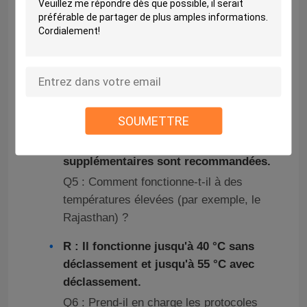
élevé, une fiabilité et une longue
durée de vie, offrant un excellent
retour sur investissement.
Q4 : Peut-il fonctionner dans des
environnements poussiéreux ?
R : Avec la protection IP20, il résiste à
SOUMETTRE
la poussière, mais pour des
conditions extrêmes, des enceintes
supplémentaires sont recommandées.
Q5 : Comment fonctionne-t-il à des
températures élevées (par exemple, le
Rajasthan) ?
R : Il fonctionne jusqu'à 40 °C sans
déclassement et jusqu'à 55 °C avec
déclassement.
Q6 : Prend-il en charge les protocoles