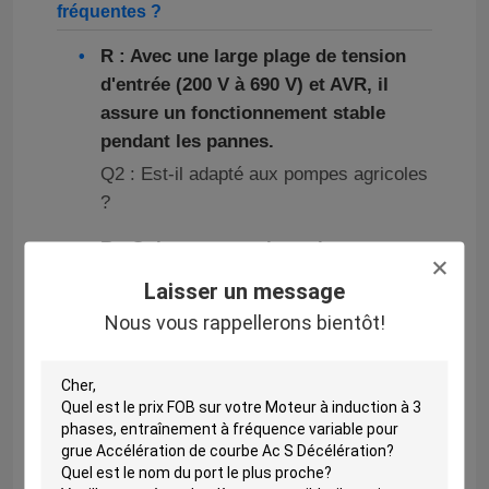
fréquentes ?
R : Avec une large plage de tension
d'entrée (200 V à 690 V) et AVR, il
assure un fonctionnement stable
pendant les pannes.
Q2 : Est-il adapté aux pompes agricoles
?
R : Oui, sa conception robuste et sa
protection contre les surcharges le
Laisser un message
rendent idéal pour les systèmes de
Nous vous rappellerons bientôt!
pompage et d'irrigation.
Q3 : Quel est le rapport
prix/performance pour les marchés
sensibles aux coûts ?
R : Le HV500 offre un rendement