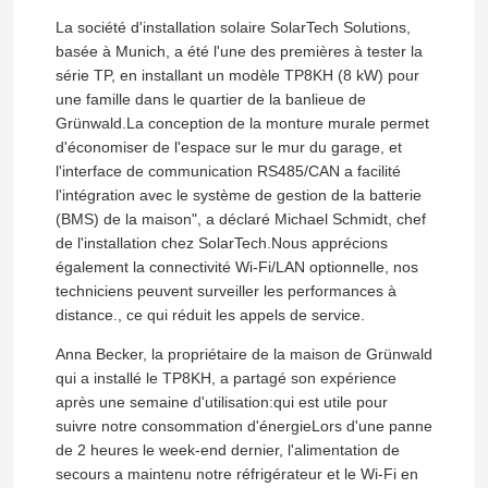
La société d'installation solaire SolarTech Solutions,
basée à Munich, a été l'une des premières à tester la
À propos de nous
série TP, en installant un modèle TP8KH (8 kW) pour
une famille dans le quartier de la banlieue de
Grünwald.La conception de la monture murale permet
Visite de l'usine
d'économiser de l'espace sur le mur du garage, et
l'interface de communication RS485/CAN a facilité
l'intégration avec le système de gestion de la batterie
Contrôle de la qualité
(BMS) de la maison", a déclaré Michael Schmidt, chef
de l'installation chez SolarTech.Nous apprécions
également la connectivité Wi-Fi/LAN optionnelle, nos
Nous contacter
techniciens peuvent surveiller les performances à
distance., ce qui réduit les appels de service.
Nouvelles
Anna Becker, la propriétaire de la maison de Grünwald
qui a installé le TP8KH, a partagé son expérience
après une semaine d'utilisation:qui est utile pour
Demandez un devis
suivre notre consommation d'énergieLors d'une panne
de 2 heures le week-end dernier, l'alimentation de
secours a maintenu notre réfrigérateur et le Wi-Fi en
commande variable de fréquence de vfd