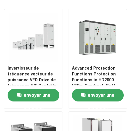
Invertisseur de
Advanced Protection
fréquence vecteur de
Functions Protection
puissance VFD Drive de
Functions in HD2000
fréquence V/F Contrôle
VFDs: Overheat, Soft-
200-240V 1PH/3PH
Start, and IGBT Safety
envoyer une
envoyer une
Voltage d'entrée Basse
vibration
demande
demande