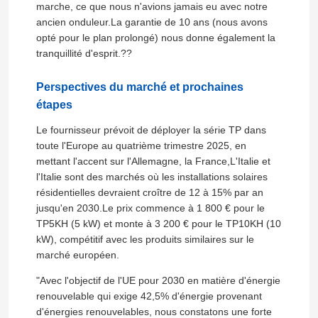
marche, ce que nous n'avions jamais eu avec notre
ancien onduleur.La garantie de 10 ans (nous avons
Convertisseur de fréquence variable
opté pour le plan prolongé) nous donne également la
tranquillité d'esprit.??
Inverseur de fréquence de vecteur
Perspectives du marché et prochaines
étapes
Inverseur de fréquence de VFD
Le fournisseur prévoit de déployer la série TP dans
toute l'Europe au quatrième trimestre 2025, en
mettant l'accent sur l'Allemagne, la France,L'Italie et
Inverseur d'entraînement de fréquence
l'Italie sont des marchés où les installations solaires
résidentielles devraient croître de 12 à 15% par an
jusqu'en 2030.Le prix commence à 1 800 € pour le
Appareil à fréquence variable pour grue
TP5KH (5 kW) et monte à 3 200 € pour le TP10KH (10
kW), compétitif avec les produits similaires sur le
marché européen.
Station de recharge de véhicules électriques à stocka
"Avec l'objectif de l'UE pour 2030 en matière d'énergie
renouvelable qui exige 42,5% d'énergie provenant
Optimisateur solaire
d'énergies renouvelables, nous constatons une forte