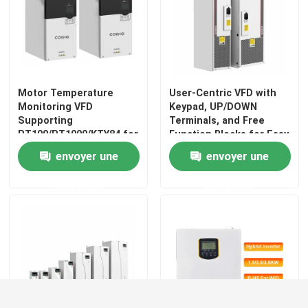
Motor Temperature
User-Centric VFD with
Monitoring VFD
Keypad, UP/DOWN
Supporting
Terminals, and Free
PT100/PT1000/KTY84 for
Function Blocks for Easy
Reliable Performance
Operation and Setup
envoyer une
envoyer une
demande
demande