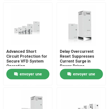
vibration
À propos de nous
Visite de l'usine
Contrôle de la qualité
Advanced Short
Delay Overcurrent
Circuit Protection for
Reset Suppresses
Nous contacter
Secure VFD System
Current Surge in
Operation
Power Drives
envoyer une
envoyer une
Nouvelles
demande
demande
Demandez un devis
commande variable de fréquence de vfd