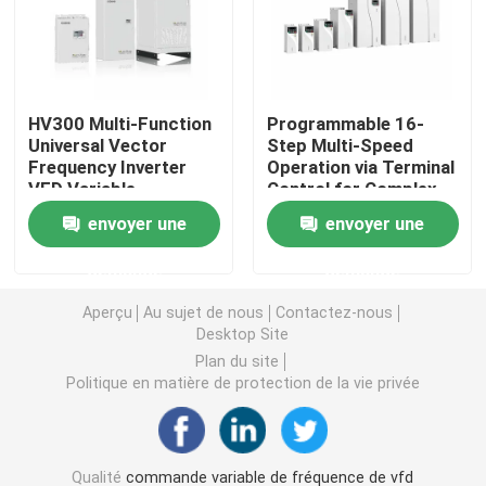
Convertisseur de fréquence variable
HV300 Multi-Function
Programmable 16-
Inverseur de fréquence de vecteur
Universal Vector
Step Multi-Speed
Frequency Inverter
Operation via Terminal
VFD Variable
Control for Complex
Inverseur de fréquence de VFD
Frequency Drive AC
Sequences
envoyer une
envoyer une
Drive
Inverseur d'entraînement de fréquence
demande
demande
Aperçu
Au sujet de nous
Contactez-nous
Appareil à fréquence variable pour grue
Desktop Site
Plan du site
Politique en matière de protection de la vie privée
Station de recharge de véhicules électriques à stocka
Optimisateur solaire
Qualité
commande variable de fréquence de vfd