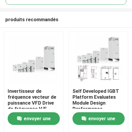
produits recommandés
Invertisseur de
Self Developed IGBT
À la maison
fréquence vecteur de
Platform Evaluates
puissance VFD Drive
Module Design
de fréquence V/F
Performance
Produits
Contrôle 200-240V
envoyer une
envoyer une
1PH/3PH Voltage
d'entrée Basse
Vidéos
demande
demande