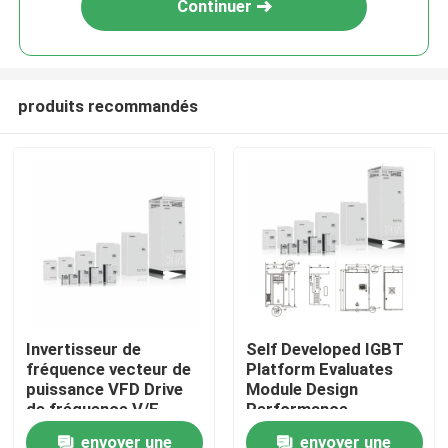
Continuer
produits recommandés
À la maison
Invertisseur de
Self Developed IGBT
fréquence vecteur de
Platform Evaluates
Produits
puissance VFD Drive
Module Design
de fréquence V/F
Performance
Contrôle 200-240V
envoyer une
envoyer une
Vidéos