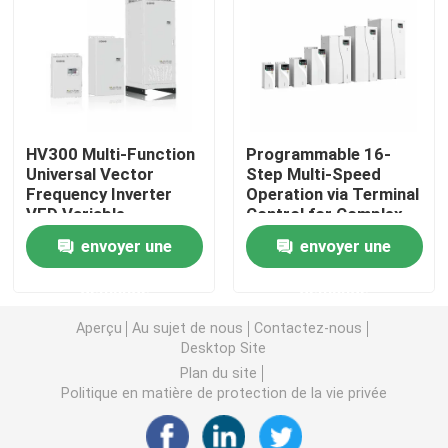
Convertisseur de fréquence variable
Inverseur de fréquence de vecteur
HV300 Multi-Function
Programmable 16-
Universal Vector
Step Multi-Speed
Inverseur de fréquence de VFD
Frequency Inverter
Operation via Terminal
VFD Variable
Control for Complex
Frequency Drive AC
Sequences
Inverseur d'entraînement de fréquence
envoyer une
envoyer une
Drive
demande
demande
Appareil à fréquence variable pour grue
Aperçu
Au sujet de nous
Contactez-nous
Desktop Site
Station de recharge de véhicules électriques à stocka
Plan du site
Politique en matière de protection de la vie privée
Optimisateur solaire