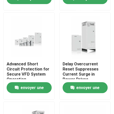
1PH/3PH Voltage
d'entrée Basse
demande
demande
vibration
À propos de nous
Visite de l'usine
Contrôle de la qualité
Nous contacter
Advanced Short
Delay Overcurrent
Circuit Protection for
Reset Suppresses
Secure VFD System
Current Surge in
Nouvelles
Operation
Power Drives
envoyer une
envoyer une
Demandez un devis
demande
demande
commande variable de fréquence de vfd