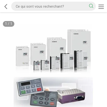
1
/
1