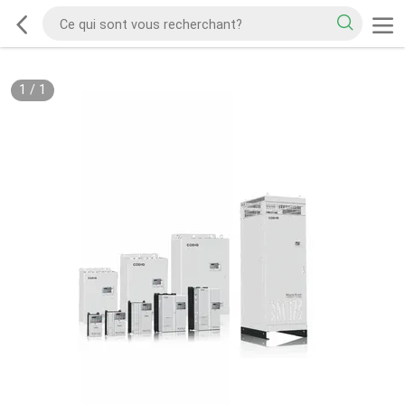
1
/
1