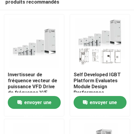
produits recommandés
Invertisseur de
Self Developed IGBT
fréquence vecteur de
Platform Evaluates
puissance VFD Drive
Module Design
de fréquence V/F
Performance
À la maison
Contrôle 200-240V
envoyer une
envoyer une
1PH/3PH Voltage
d'entrée Basse
Produits
demande
demande
vibration
Vidéos