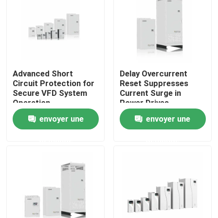
À propos de nous
Visite de l'usine
Advanced Short
Delay Overcurrent
Circuit Protection for
Reset Suppresses
Contrôle de la qualité
Secure VFD System
Current Surge in
Operation
Power Drives
envoyer une
envoyer une
Nous contacter
demande
demande
Nouvelles
Demandez un devis
commande variable de fréquence de vfd