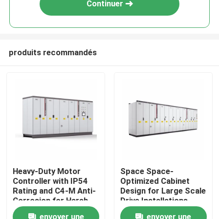
Continuer
produits recommandés
À la maison
Heavy-Duty Motor
Space Space-
Controller with IP54
Optimized Cabinet
Produits
Rating and C4-M Anti-
Design for Large Scale
Corrosion for Harsh
Drive Installations
Plant Conditions
Saving Valuable Floor
Vidéos
envoyer une
envoyer une