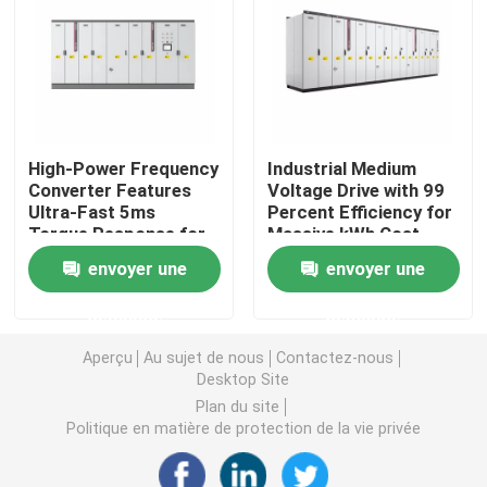
Convertisseur de fréquence variable
Inverseur de fréquence de vecteur
High-Power Frequency
Industrial Medium
Converter Features
Voltage Drive with 99
Inverseur de fréquence de VFD
Ultra-Fast 5ms
Percent Efficiency for
Torque Response for
Massive kWh Cost
Demanding
Reduction in Heavy
Inverseur d'entraînement de fréquence
envoyer une
envoyer une
Applications
Industries
demande
demande
Appareil à fréquence variable pour grue
Aperçu
Au sujet de nous
Contactez-nous
Desktop Site
Station de recharge de véhicules électriques à stocka
Plan du site
Politique en matière de protection de la vie privée
Optimisateur solaire