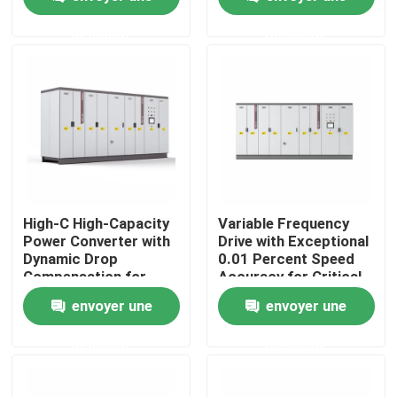
Space
demande
demande
À propos de nous
Visite de l'usine
Contrôle de la qualité
Nous contacter
High-C High-Capacity
Variable Frequency
Power Converter with
Drive with Exceptional
Dynamic Drop
0.01 Percent Speed
Nouvelles
Compensation for
Accuracy for Critical
Smooth Motor
Process Control
envoyer une
envoyer une
Performance
Demandez un devis
demande
demande
commande variable de fréquence de vfd