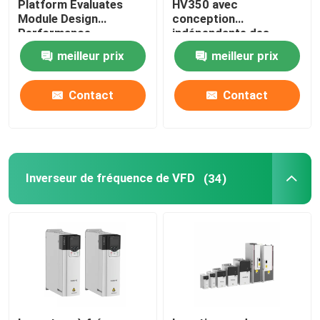
Platform Evaluates
HV350 avec
Module Design
conception
Performance
indépendante des
onduleur hybride solaire
conduits d'air et
meilleur prix
meilleur prix
protocole de
communication
Modbus RTU
Contact
Contact
50Hz/60Hz±5% de
fréquence d'entrée
Inverseur de fréquence de VFD
(34)