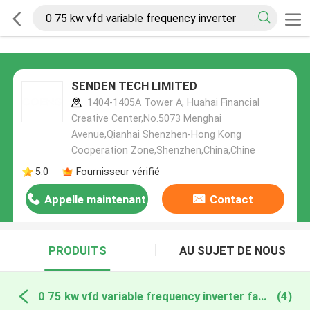
SENDEN TECH LIMITED
1404-1405A Tower A, Huahai Financial
Creative Center,No.5073 Menghai
Avenue,Qianhai Shenzhen-Hong Kong
Cooperation Zone,Shenzhen,China,Chine
5.0
Fournisseur vérifié
Appelle maintenant
Contact
PRODUITS
AU SUJET DE NOUS
0 75 kw vfd variable frequency inverter fabrication en ligne
(4)