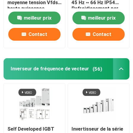
moyenne tension Vfds
45 Hz ~ 66 Hz IP54
haute puissance
Refroidissement par
liquide
Convertisseur de fréquence variable
meilleur prix
meilleur prix
Contact
Contact
Inverseur de fréquence de vecteur
Inverseur de fréquence de VFD
Inverseur de fréquence de vecteur
(56)
Inverseur d'entraînement de fréquence
Appareil à fréquence variable pour grue
Station de recharge de véhicules électriques à stocka
Optimisateur solaire
Self Developed IGBT
Invertisseur de la série