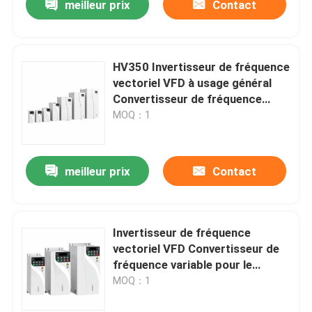
meilleur prix
Contact
HV350 Invertisseur de fréquence
vectoriel VFD à usage général
Convertisseur de fréquence
variable pour le contrôle
MOQ：1
d'entraînement de moteur
asynchrone
meilleur prix
Contact
Invertisseur de fréquence
vectoriel VFD Convertisseur de
fréquence variable pour le
contrôle asynchrone du moteur
MOQ：1