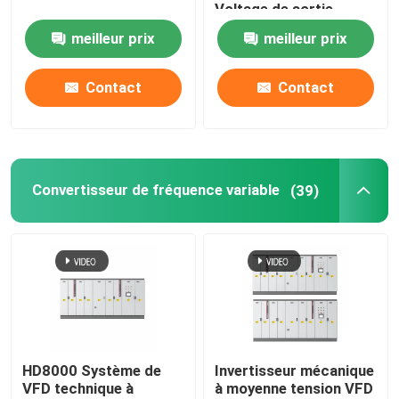
Voltage de sortie
meilleur prix
meilleur prix
À propos de nous
Contact
Contact
Visite de l'usine
Contrôle de la qualité
Convertisseur de fréquence variable
(39)
Nous contacter
Nouvelles
Demandez un devis
HD8000 Système de
Invertisseur mécanique
VFD technique à
à moyenne tension VFD
commande variable de fréquence de vfd