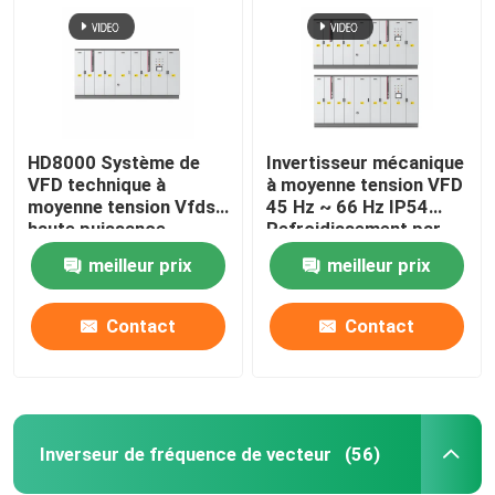
HD8000 Système de
Invertisseur mécanique
VFD technique à
à moyenne tension VFD
moyenne tension Vfds
45 Hz ~ 66 Hz IP54
haute puissance
Refroidissement par
liquide
meilleur prix
meilleur prix
Contact
Contact
À la maison
Produits
Inverseur de fréquence de vecteur
(56)
Vidéos