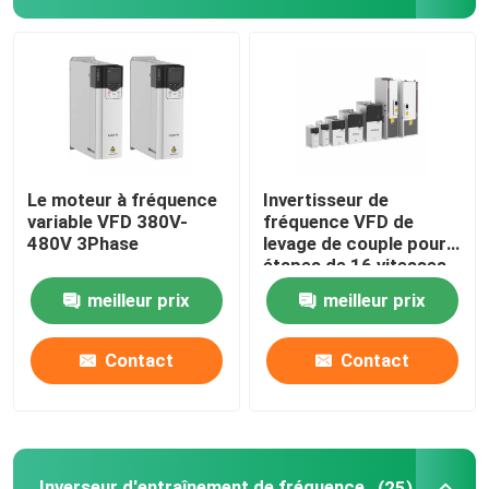
Convertisseur de fréquence variable
Inverseur de fréquence de vecteur
Inverseur de fréquence de VFD
Le moteur à fréquence
Invertisseur de
variable VFD 380V-
fréquence VFD de
480V 3Phase
levage de couple pour
Inverseur d'entraînement de fréquence
étapes de 16 vitesses
60 Hz
meilleur prix
meilleur prix
Appareil à fréquence variable pour grue
Contact
Contact
Station de recharge de véhicules électriques à stocka
Optimisateur solaire
Inverseur d'entraînement de fréquence
(25)