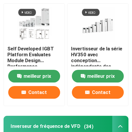
À propos de nous
Visite de l'usine
Self Developed IGBT
Invertisseur de la série
Contrôle de la qualité
Platform Evaluates
HV350 avec
Module Design
conception
Performance
indépendante des
conduits d'air et
Nous contacter
meilleur prix
meilleur prix
protocole de
communication
Modbus RTU
Nouvelles
Contact
Contact
50Hz/60Hz±5% de
fréquence d'entrée
Demandez un devis
Inverseur de fréquence de VFD
(34)
commande variable de fréquence de vfd