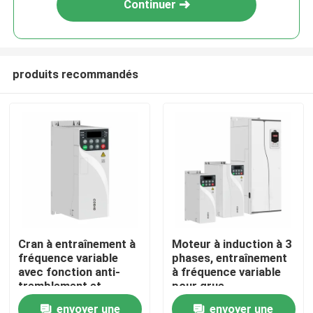
Continuer
produits recommandés
À la maison
Cran à entraînement à
Moteur à induction à 3
fréquence variable
phases, entraînement
Produits
avec fonction anti-
à fréquence variable
tremblement et
pour grue
capacité de surcharge
Accélération de
envoyer une
envoyer une
Vidéos