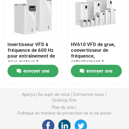
Convertisseur de fréquence variable
Inverseur de fréquence de vecteur
Invertisseur VFD à
HV610 VFD de grue,
fréquence de 600 Hz
convertisseur de
Inverseur de fréquence de VFD
pour entraînement de
fréquence,
grue moteur à
entraînement à
induction
fréquence variable
Inverseur d'entraînement de fréquence
envoyer une
envoyer une
entraînement à
fréquence variable
demande
demande
Appareil à fréquence variable pour grue
Aperçu
Au sujet de nous
Contactez-nous
Desktop Site
Station de recharge de véhicules électriques à stocka
Plan du site
Politique en matière de protection de la vie privée
Optimisateur solaire