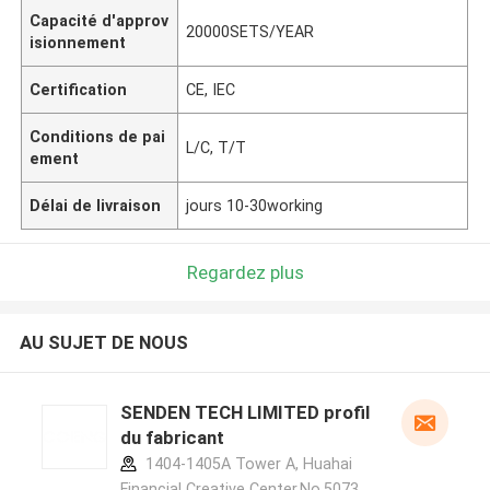
Capacité d'approv
20000SETS/YEAR
isionnement
Certification
CE, IEC
Conditions de pai
L/C, T/T
ement
Délai de livraison
jours 10-30working
Regardez plus
AU SUJET DE NOUS
SENDEN TECH LIMITED profil
du fabricant
1404-1405A Tower A, Huahai
Financial Creative Center,No.5073