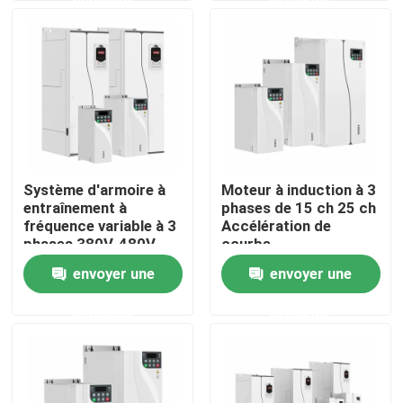
À propos de nous
Visite de l'usine
Contrôle de la qualité
Système d'armoire à
Moteur à induction à 3
entraînement à
phases de 15 ch 25 ch
Nous contacter
fréquence variable à 3
Accélération de
phases 380V-480V
courbe
Vfd pour grue
envoyer une
envoyer une
Nouvelles
demande
demande
Demandez un devis
commande variable de fréquence de vfd