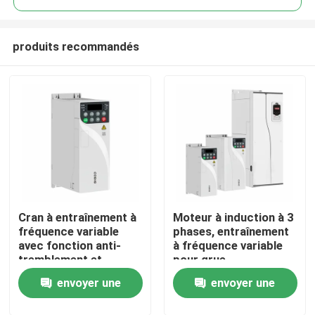
produits recommandés
Cran à entraînement à
Moteur à induction à 3
À la maison
fréquence variable
phases, entraînement
avec fonction anti-
à fréquence variable
tremblement et
pour grue
Produits
capacité de surcharge
Accélération de
envoyer une
envoyer une
de 180%
courbe Ac S
Décélération
Vidéos
demande
demande