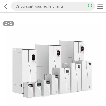
2
/
2