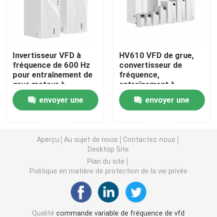
Convertisseur de fréquence variable
Invertisseur VFD à
HV610 VFD de grue,
Inverseur de fréquence de vecteur
fréquence de 600 Hz
convertisseur de
pour entraînement de
fréquence,
grue moteur à
entraînement à
Inverseur de fréquence de VFD
induction
fréquence variable
envoyer une
envoyer une
entraînement à
fréquence variable
Inverseur d'entraînement de fréquence
demande
demande
Aperçu
Au sujet de nous
Contactez-nous
Appareil à fréquence variable pour grue
Desktop Site
Plan du site
Politique en matière de protection de la vie privée
Station de recharge de véhicules électriques à stocka
Optimisateur solaire
Qualité
commande variable de fréquence de vfd