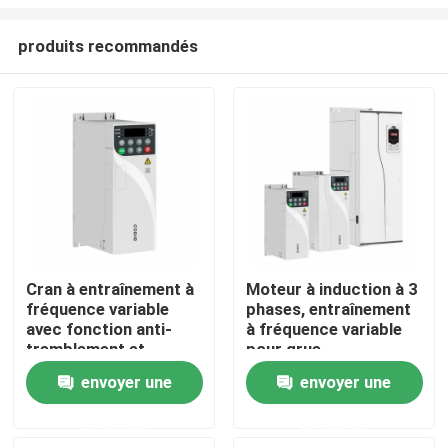
produits recommandés
Cran à entraînement à
Moteur à induction à 3
fréquence variable
phases, entraînement
À la maison
avec fonction anti-
à fréquence variable
tremblement et
pour grue
capacité de surcharge
Accélération de
Produits
envoyer une
envoyer une
de 180%
courbe Ac S
Décélération
demande
demande
Vidéos