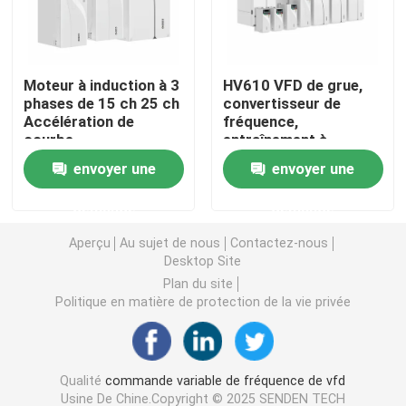
Convertisseur de fréquence variable
Moteur à induction à 3
HV610 VFD de grue,
phases de 15 ch 25 ch
convertisseur de
Inverseur de fréquence de vecteur
Accélération de
fréquence,
courbe
entraînement à
fréquence variable
Inverseur de fréquence de VFD
envoyer une
envoyer une
demande
demande
Inverseur d'entraînement de fréquence
Aperçu
Au sujet de nous
Contactez-nous
Desktop Site
Appareil à fréquence variable pour grue
Plan du site
Politique en matière de protection de la vie privée
Station de recharge de véhicules électriques à stocka
Qualité
commande variable de fréquence de vfd
Optimisateur solaire
Usine De Chine.Copyright © 2025 SENDEN TECH