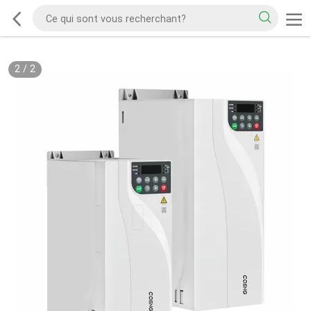
2
/
2