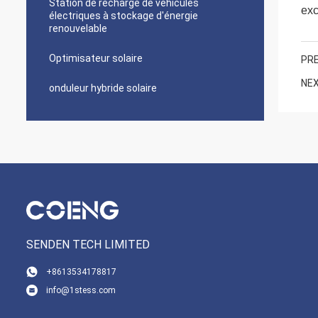
Station de recharge de véhicules
exc
électriques à stockage d'énergie
renouvelable
Optimisateur solaire
PRE
NEX
onduleur hybride solaire
SENDEN TECH LIMITED
+8613534178817
info@1stess.com