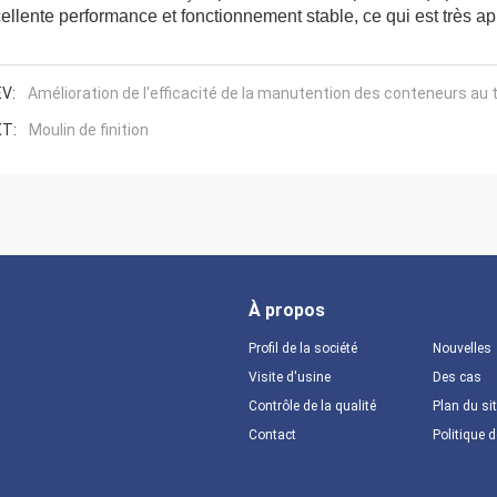
ellente performance et fonctionnement stable, ce qui est très app
V:
Amélioration de l'efficacité de la manutention des conteneurs au
T:
Moulin de finition
À propos
Profil de la société
Nouvelles
Visite d'usine
Des cas
Contrôle de la qualité
Plan du si
Contact
Politique d