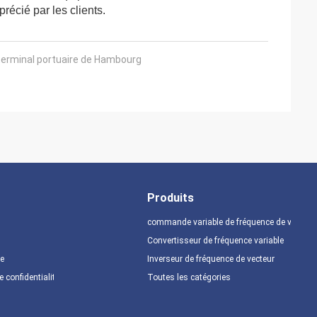
récié par les clients.
 terminal portuaire de Hambourg
Produits
commande variable de fréquence de vfd
Convertisseur de fréquence variable
te
Inverseur de fréquence de vecteur
e confidentialité
Toutes les catégories