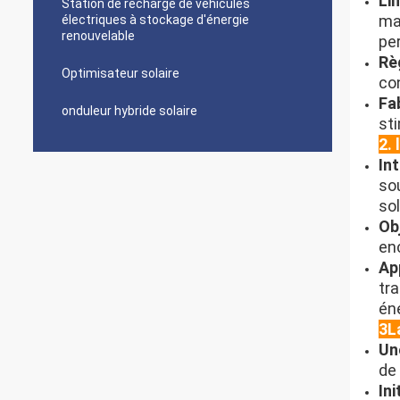
L'
Station de recharge de véhicules
man
électriques à stockage d'énergie
renouvelable
pe
Rè
Optimisateur solaire
co
Fa
onduleur hybride solaire
st
2. 
In
so
sol
Ob
en
Ap
tra
én
3L
Un
de
In