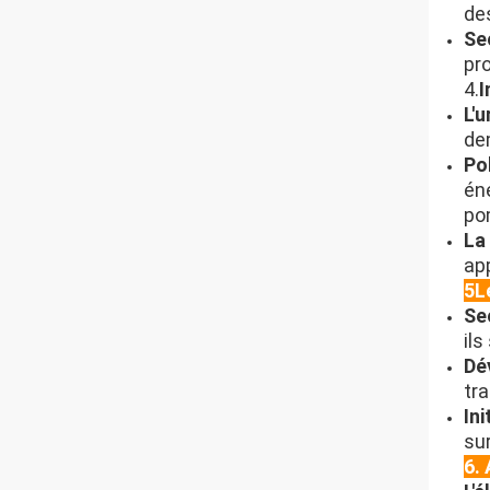
de
Se
pro
4.
I
L'u
de
Po
éne
po
La
app
5L
Se
il
Dé
tra
Ini
sur
6.