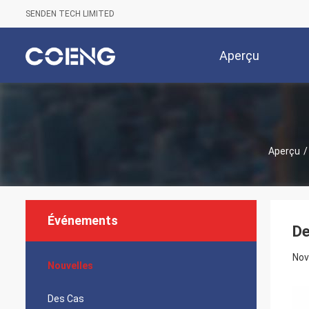
SENDEN TECH LIMITED
Aperçu
Aperçu
/
Événements
De
Nov
Nouvelles
Des Cas