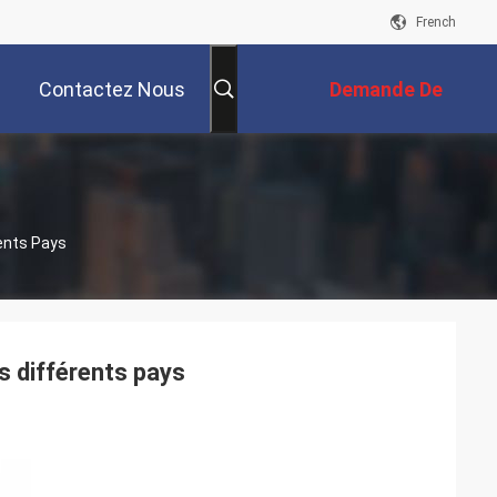
French
Contactez Nous
Demande De
Soumission
ents Pays
 différents pays