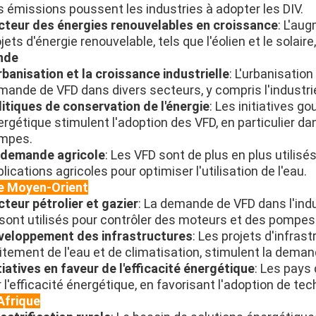
s émissions poussent les industries à adopter les DIV.
cteur des énergies renouvelables en croissance
: L'au
jets d'énergie renouvelable, tels que l'éolien et le solai
nde
rbanisation et la croissance industrielle
: L'urbanisation
mande de VFD dans divers secteurs, y compris l'industrie
litiques de conservation de l'énergie
: Les initiatives g
rgétique stimulent l'adoption des VFD, en particulier da
mpes.
 demande agricole
: Les VFD sont de plus en plus utilisé
lications agricoles pour optimiser l'utilisation de l'eau.
e Moyen-Orient
cteur pétrolier et gazier
: La demande de VFD dans l'indu
s sont utilisés pour contrôler des moteurs et des pompes
veloppement des infrastructures
: Les projets d'infra
itement de l'eau et de climatisation, stimulent la deman
tiatives en faveur de l'efficacité énergétique
: Les pays 
 l'efficacité énergétique, en favorisant l'adoption de te
 Afrique