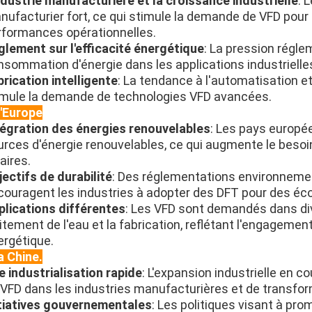
industrie manufacturière et la croissance industrielle
: 
ufacturier fort, ce qui stimule la demande de VFD pour a
rformances opérationnelles.
glement sur l'efficacité énergétique
: La pression régle
nsommation d'énergie dans les applications industrielle
brication intelligente
: La tendance à l'automatisation et
imule la demande de technologies VFD avancées.
l'Europe
tégration des énergies renouvelables
: Les pays europée
urces d'énergie renouvelables, ce qui augmente le besoi
aires.
jectifs de durabilité
: Des réglementations environnement
couragent les industries à adopter des DFT pour des éc
plications différentes
: Les VFD sont demandés dans dive
itement de l'eau et la fabrication, reflétant l'engagement
ergétique.
a Chine.
e industrialisation rapide
: L'expansion industrielle en
 VFD dans les industries manufacturières et de transfor
itiatives gouvernementales
: Les politiques visant à pro