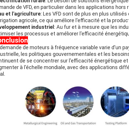
lectrification rurale
: Le besoin de solutions énergétique
mande de VFD, en particulier dans les applications hors 
au et l'agriculture
: Les VFD sont de plus en plus utilis
rrigation agricole, ce qui améliore l'efficacité et la product
veloppement industriel
: Au fur et à mesure que les ind
timiser les processus et améliorer l'efficacité énergéti
onclusion
 demande de moteurs à fréquence variable varie d'un pays
dustrielle, les politiques gouvernementales et les besoi
tinuent de se concentrer sur l'efficacité énergétique et
gmenter à l'échelle mondiale, avec des applications di
al.