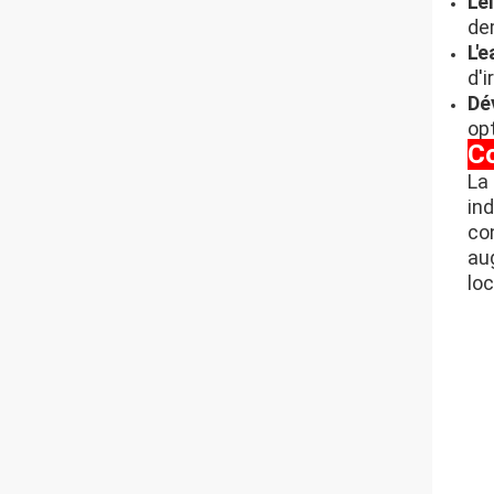
L'é
de
L'e
d'i
Dé
op
C
La
in
con
au
loc