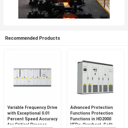
À propos de nous
Visite de l'usine
Recommended Products
Contrôle de la qualité
Nous contacter
Nouvelles
Demandez un devis
Variable Frequency Drive
Advanced Protection
with Exceptional 0.01
Functions Protection
Percent Speed Accuracy
Functions in HD2000
commande variable de fréquence de vfd
for Critical Process
VFDs: Overheat, Soft-