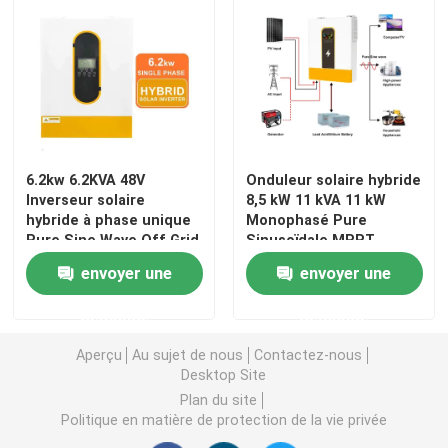
onduleur hybride solaire
6.2kw 6.2KVA 48V
Onduleur solaire hybride
Inverseur solaire
8,5 kW 11 kVA 11 kW
hybride à phase unique
Monophasé Pure
Pure Sine Wave Off Grid
Sinusoïdale MPPT
MPPT avec double
Couvercle anti-
envoyer une
envoyer une
sortie pour charge
poussière amovible
intelligente
demande
demande
Aperçu
Au sujet de nous
Contactez-nous
Desktop Site
Plan du site
Politique en matière de protection de la vie privée