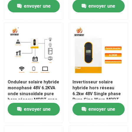
Control
Start, and IGBT Safety
envoyer une
envoyer une
Convertisseur de fréquence variable
demande
demande
Inverseur de fréquence de vecteur
Inverseur de fréquence de VFD
Inverseur d'entraînement de fréquence
Onduleur solaire hybride
Invertisseur solaire
monophasé 48V 6.2KVA
hybride hors réseau
Appareil à fréquence variable pour grue
onde sinusoïdale pure
6.2kw 48V Single phase
hors réseau MPPT avec
Pure Sine Wave MPPT
option de surveillance à
Invertisseur solaire avec
Station de recharge de véhicules électriques à stocka
envoyer une
envoyer une
distance Wifi
activation de batterie au
lithium
demande
demande
Optimisateur solaire