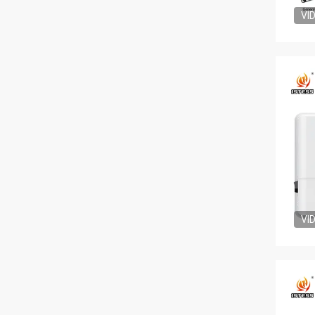
VI
VI