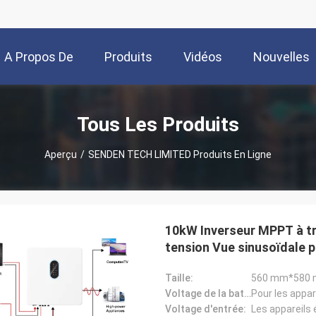
A Propos De
Produits
Vidéos
Nouvelles
Nous
Tous Les Produits
Aperçu
/
SENDEN TECH LIMITED Produits En Ligne
10kW Inverseur MPPT à tr
tension Vue sinusoïdale p
Taille:
560 mm*580 
Voltage de la batterie:
Pour les appa
Voltage d'entrée:
Les appareils 