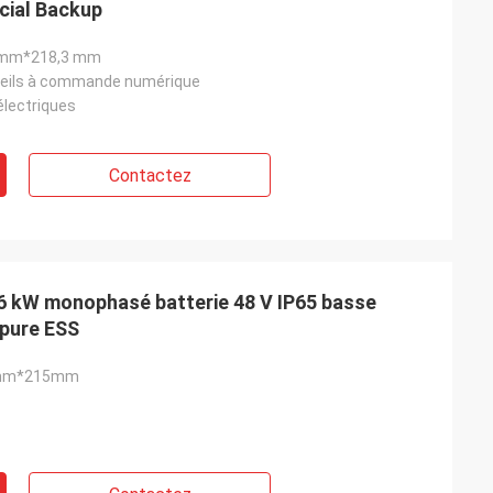
cial Backup
mm*218,3 mm
reils à commande numérique
électriques
Contactez
6 kW monophasé batterie 48 V IP65 basse
 pure ESS
mm*215mm