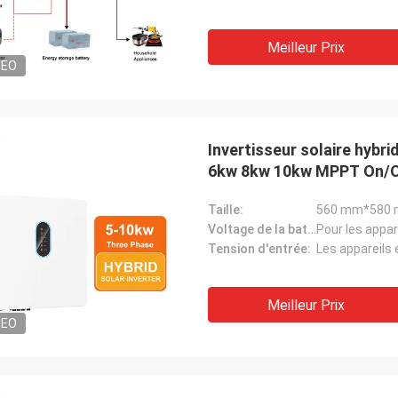
Meilleur Prix
DEO
Invertisseur solaire hybr
6kw 8kw 10kw MPPT On/Off
Taille:
560 mm*580 
Voltage de la batterie:
Pour les appa
Tension d'entrée:
Les appareils 
Meilleur Prix
DEO