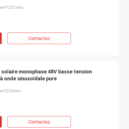
 mm*215 mm
Contactez
r solaire monophase 48V basse tension
à onde sinusoïdale pure
mm*215mm
Contactez