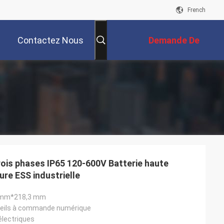
French
Contactez Nous
Demande De
Soumission
ois phases IP65 120-600V Batterie haute
ure ESS industrielle
mm*218,3 mm
reils à commande numérique
électriques