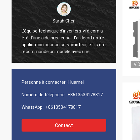
Sarah Chen
L'équipe technique d'inverters-vfd.com a
Notre 
été d'une aide précieuse. J'ai décrit notre
progra
application pour un servomoteur, et ils ont
interf
recommandé un modèle avec une
exécut
réponse dynamique supérieure.
une vi
VI
L'installation s'est faite sans problème, et
intégr
la précision a amélioré nos temps de
systèm
t
cycle. Des conseils d'experts et un produit
Nous s
Personne à contacter :
Huamei
n
haute performance !
logist
compos
Numéro de téléphone :
+8613534178817
problè
WhatsApp :
+8613534178817
Contact