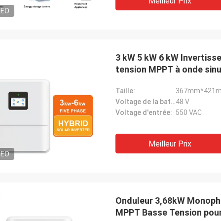
Meilleur Prix
DEO
3 kW 5 kW 6 kW Invertisse
tension MPPT à onde sinu
Taille:
367mm*421
Voltage de la batterie:
48 V
Voltage d'entrée:
550 VAC
Meilleur Prix
DEO
Onduleur 3,68kW Monophas
MPPT Basse Tension pour