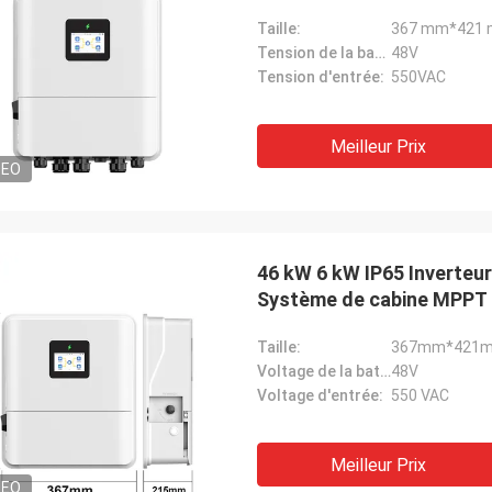
Taille:
367 mm*421
Tension de la batterie:
48V
Tension d'entrée:
550VAC
Meilleur Prix
DEO
46 kW 6 kW IP65 Inverteu
Système de cabine MPPT 
Taille:
367mm*421
Voltage de la batterie:
48V
Voltage d'entrée:
550 VAC
Meilleur Prix
DEO