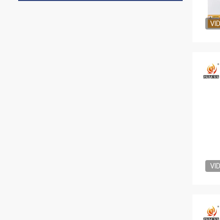
VI
VI