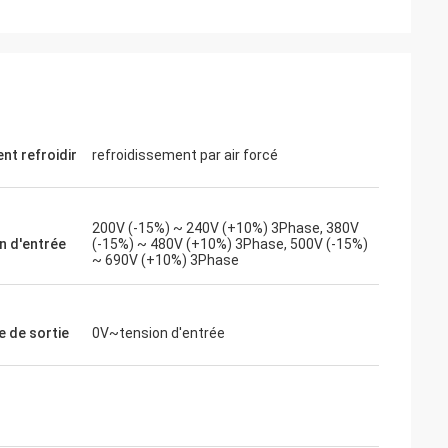
ite
Jake Miller
 moteur de
Nous avons tenté notre chance avec
r un
inverters-vfd.com pour le remplacement
nsible. L'unité
crucial d'un variateur de fréquence sur
t refroidir
refroidissement par air forcé
 fonctionne en
notre chaîne de montage. Le produit était
couple constant.
non seulement parfaitement adapté,
 de certaines
mais aussi plus abordable que notre
200V (-15%) ~ 240V (+10%) 3Phase, 380V
ous avons
fournisseur précédent. Sa stabilité a
n d'entrée
(-15%) ~ 480V (+10%) 3Phase, 500V (-15%)
ion du coût.
éliminé nos problèmes de déclenchement
~ 690V (+10%) 3Phase
plications
fréquents. Une valeur exceptionnelle et u
partenaire fiable pour les composants
industriels.
e de sortie
0V~tension d'entrée