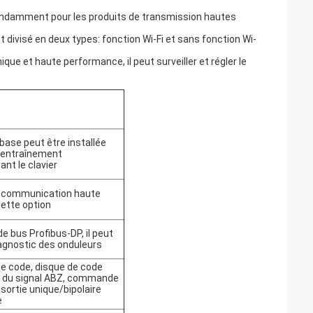
endamment pour les produits de transmission hautes
est divisé en deux types: fonction Wi-Fi et sans fonction Wi-
ue et haute performance, il peut surveiller et régler le
 base peut être installée
 l'entraînement
nt le clavier
ne communication haute
cette option
e bus Profibus-DP, il peut
diagnostic des onduleurs
de code, disque de code
ie du signal ABZ, commande
ortie unique/bipolaire
e