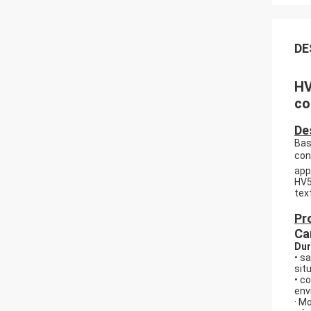
DE
HV
co
De
Bas
con
app
HV5
tex
Pr
Ca
Dur
• s
situ
• c
env
· M