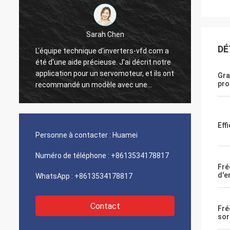
Sarah Chen
DÉ
L'équipe technique d'inverters-vfd.com a
Notre 
été d'une aide précieuse. J'ai décrit notre
progra
application pour un servomoteur, et ils ont
interf
Gra
pro
recommandé un modèle avec une
exécut
réponse dynamique supérieure.
une vi
L'installation s'est faite sans problème, et
intégr
la précision a amélioré nos temps de
systèm
Eff
t
cycle. Des conseils d'experts et un produit
Nous s
Personne à contacter :
Huamei
n
haute performance !
logist
compos
Numéro de téléphone :
+8613534178817
problè
Fré
d'e
WhatsApp :
+8613534178817
Contact
Fré
sor