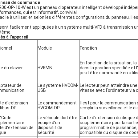
nneau de commande
200-OP-10-W est un panneau d'opérateur intelligent développé indép
formances, qui est informatif, convivial
facile à utiliser, et selon les différentes configurations du panneau, il 
 sont facilement appliquées à un système multi-VFD à transmission uniq
tème.
ès à l'appareil
ionnel
Module
Fonction
En fonction de la situation, la
e du clavier
HVKMB
dans la position spécifiée et
peut être commandé en utilisa
ptateur de
Le système HVCOM-
Le lecteur peut atteindre u
mmunication
USB
vitesse avec l'ordinateur via 
te d'extension
Le commandement
Il est pour la communication d
fibus-DP
HVCOM-DP
remplir la surveillance et le 
ZCode
Le véhicule doit être
Carte d'extension du disque 
plémentaire
équipé d'un
supplémentaire pour la sort
te d'extension de
dispositif de
programmable de puissance, s
que
sécurité.
compatible du disque de cod