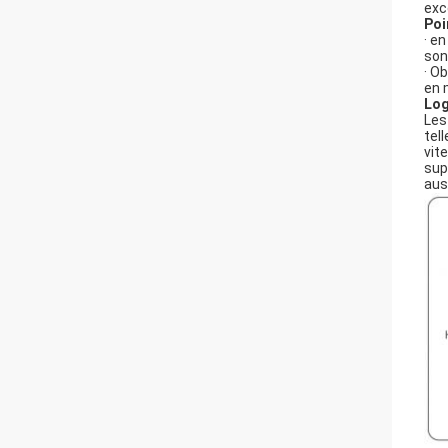
exc
Poi
· e
son
· O
en 
Log
Les
tel
vit
sup
aus