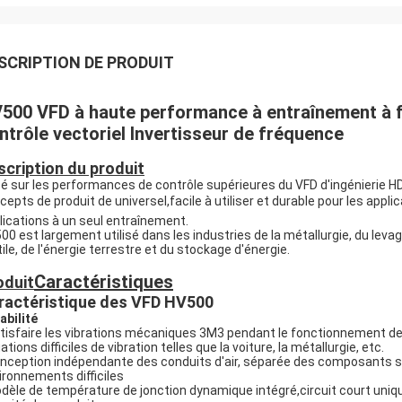
SCRIPTION DE PRODUIT
500 VFD à haute performance à entraînement à f
ntrôle vectoriel Invertisseur de fréquence
scription du produit
é sur les performances de contrôle supérieures du VFD d'ingénierie 
cepts de produit de universel,facile à utiliser et durable pour les 
lications à un seul entraînement.
00 est largement utilisé dans les industries de la métallurgie, du levage,
tile, de l'énergie terrestre et du stockage d'énergie.
Caractéristiques
oduit
ractéristique des VFD HV500
abilité
atisfaire les vibrations mécaniques 3M3 pendant le fonctionnement de l
ations difficiles de vibration telles que la voiture, la métallurgie, etc.
onception indépendante des conduits d'air, séparée des composants sen
ironnements difficiles
odèle de température de jonction dynamique intégré,circuit court uniqu