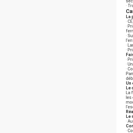
séc
· T
Ca
La 
· C
· P
fer
· S
l'e
· L
· P
Fai
· P
· U
· C
Pan
déb
Un 
Le 
La 
les
mod
l'e
Réa
Le 
· A
Com
· C