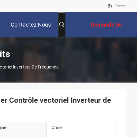
French
Contactez Nous
Demande De
Soumission
its
ctoriel Inverteur De Fréquence
r Contrôle vectoriel Inverteur de
gine
Chine