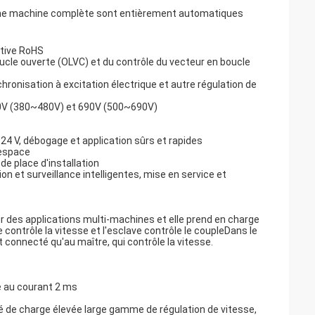
et une machine complète sont entièrement automatiques
ctive RoHS
oucle ouverte (OLVC) et du contrôle du vecteur en boucle
nisation à excitation électrique et autre régulation de
80V (380~480V) et 690V (500~690V)
 24 V, débogage et application sûrs et rapides
'espace
de place d'installation
on et surveillance intelligentes, mise en service et
des applications multi-machines et elle prend en charge
 contrôle la vitesse et l'esclave contrôle le coupleDans le
onnecté qu'au maître, qui contrôle la vitesse.
e au courant 2 ms
é de charge élevée large gamme de régulation de vitesse,