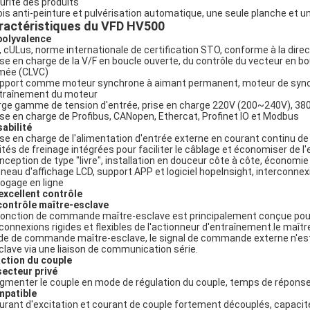
urité des produits
rois anti-peinture et pulvérisation automatique, une seule planche 
ractéristiques du VFD HV500
polyvalence
E, cULus, norme internationale de certification STO, conforme à la dire
rise en charge de la V/F en boucle ouverte, du contrôle du vecteur en b
mée (CLVC)
upport comme moteur synchrone à aimant permanent, moteur de synchro
ntraînement du moteur
arge gamme de tension d'entrée, prise en charge 220V (200~240V), 3
rise en charge de Profibus, CANopen, Ethercat, Profinet IO et Modbus
sabilité
rise en charge de l'alimentation d'entrée externe en courant continu de
nités de freinage intégrées pour faciliter le câblage et économiser de l
onception de type "livre", installation en douceur côte à côte, économie 
neau d'affichage LCD, support APP et logiciel hopeInsight, interconnexi
ogage en ligne
excellent contrôle
contrôle maître-esclave
fonction de commande maître-esclave est principalement conçue pour 
 connexions rigides et flexibles de l'actionneur d'entraînement.le maître
e de commande maître-esclave, le signal de commande externe n'est c
sclave via une liaison de communication série.
ction du couple
secteur privé
ugmenter le couple en mode de régulation du couple, temps de répons
patible
ourant d'excitation et courant de couple fortement découplés, capacit