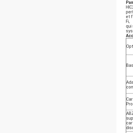
Pa
HIC
per
et 
Fi,
qui
sys
Acc
Opt
Bas
Ada
co
Car
Pro
AB
sup
car
dis