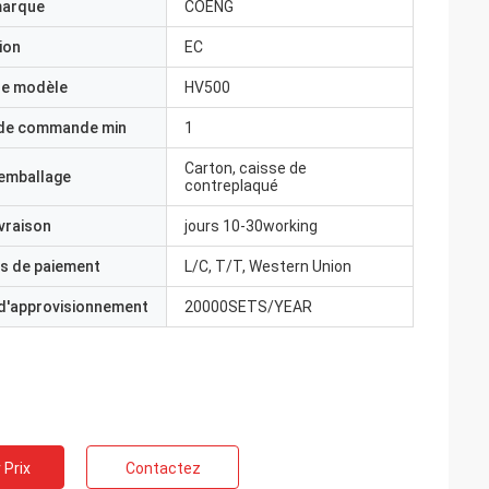
marque
COENG
ion
EC
e modèle
HV500
 de commande min
1
Carton, caisse de
'emballage
contreplaqué
ivraison
jours 10-30working
s de paiement
L/C, T/T, Western Union
 d'approvisionnement
20000SETS/YEAR
 Prix
Contactez