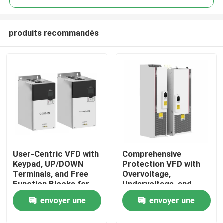
produits recommandés
User-Centric VFD with
Comprehensive
À la maison
Keypad, UP/DOWN
Protection VFD with
Terminals, and Free
Overvoltage,
Function Blocks for
Undervoltage, and
Produits
Easy Operation and
Phase Loss Safety
envoyer une
envoyer une
Setup
Features
Vidéos
demande
demande