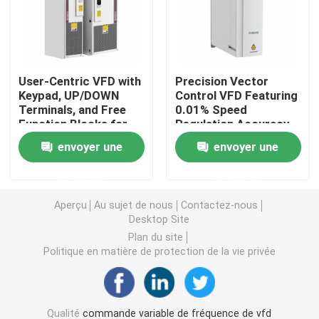
Convertisseur de fréquence variable
User-Centric VFD with
Precision Vector
Inverseur de fréquence de vecteur
Keypad, UP/DOWN
Control VFD Featuring
Terminals, and Free
0.01% Speed
Function Blocks for
Regulation Accuracy
Inverseur de fréquence de VFD
Easy Operation and
and <5ms Torque
envoyer une
envoyer une
Setup
Response
Inverseur d'entraînement de fréquence
demande
demande
Aperçu
Au sujet de nous
Contactez-nous
Appareil à fréquence variable pour grue
Desktop Site
Plan du site
Politique en matière de protection de la vie privée
Station de recharge de véhicules électriques à stocka
Optimisateur solaire
Qualité
commande variable de fréquence de vfd