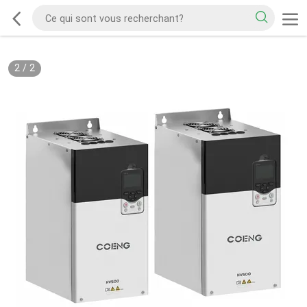
2
/
2