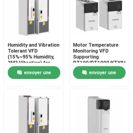
À propos de nous
Visite de l'usine
Humidity and Vibration
Motor Temperature
Tolerant VFD
Monitoring VFD
Contrôle de la qualité
(15%~95% Humidity,
Supporting
3M3 Vibration) for
PT100/PT1000/KTY84
Harsh Conditions
for Reliable
envoyer une
envoyer une
Nous contacter
Performance
demande
demande
Nouvelles
Demandez un devis
commande variable de fréquence de vfd