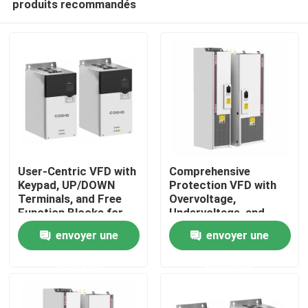
produits recommandés
User-Centric VFD with
Comprehensive
Keypad, UP/DOWN
Protection VFD with
Terminals, and Free
Overvoltage,
Function Blocks for
Undervoltage, and
À la maison
Easy Operation and
Phase Loss Safety
envoyer une
envoyer une
Setup
Features
Produits
demande
demande
Vidéos