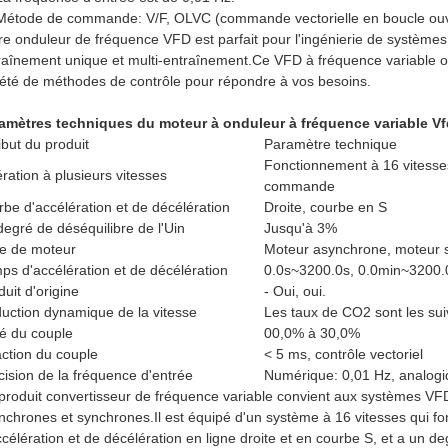
Métode de commande: V/F, OLVC (commande vectorielle en boucle ouv
re onduleur de fréquence VFD est parfait pour l'ingénierie de systèmes
raînement unique et multi-entraînement.Ce VFD à fréquence variable of
iété de méthodes de contrôle pour répondre à vos besoins.
amètres techniques du moteur à onduleur à fréquence variable Vf
ibut du produit
Paramètre technique
Fonctionnement à 16 vitesses
ration à plusieurs vitesses
commande
rbe d'accélération et de décélération
Droite, courbe en S
degré de déséquilibre de l'Uin
Jusqu'à 3%
e de moteur
Moteur asynchrone, moteur 
ps d'accélération et de décélération
0.0s~3200.0s, 0.0min~3200.
duit d'origine
- Oui, oui.
uction dynamique de la vitesse
Les taux de CO2 sont les sui
é du couple
00,0% à 30,0%
ction du couple
< 5 ms, contrôle vectoriel
cision de la fréquence d'entrée
Numérique: 0,01 Hz, analogi
produit convertisseur de fréquence variable convient aux systèmes VFD 
nchrones et synchrones.Il est équipé d'un système à 16 vitesses qui f
ccélération et de décélération en ligne droite et en courbe S, et a un 