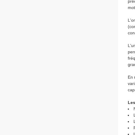
pré
mot
L'o
(co
con
L'u
per
fré
gra
En 
var
cap
Les