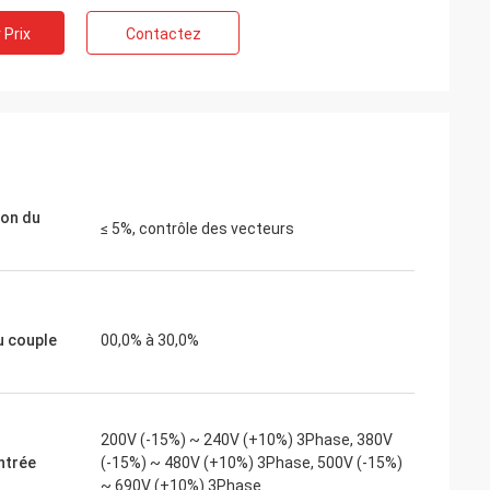
 Prix
Contactez
ite
Jake Miller
 moteur de
Nous avons tenté notre chance avec
r un
inverters-vfd.com pour le remplacement
nsible. L'unité
crucial d'un variateur de fréquence sur
 fonctionne en
notre chaîne de montage. Le produit était
couple constant.
non seulement parfaitement adapté,
ion du
 de certaines
mais aussi plus abordable que notre
≤ 5%, contrôle des vecteurs
ous avons
fournisseur précédent. Sa stabilité a
ion du coût.
éliminé nos problèmes de déclenchement
plications
fréquents. Une valeur exceptionnelle et u
partenaire fiable pour les composants
u couple
00,0% à 30,0%
industriels.
200V (-15%) ~ 240V (+10%) 3Phase, 380V
entrée
(-15%) ~ 480V (+10%) 3Phase, 500V (-15%)
~ 690V (+10%) 3Phase