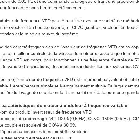
cision de 0,01 Hz et une commande analogique offrant une précision de
eur fonctionne sans heurts et efficacement.
nduleur de fréquence VFD peut être utilisé avec une variété de méthod
ntrôle vectoriel en boucle ouverte) et CLVC (contrôle vectoriel en bou
ception et la mise en œuvre du système.
ne des caractéristiques clés de l'onduleur de fréquence VFD est sa cap
met un meilleur contrôle de la vitesse du moteur et assure que le mote
quence VFD est conçu pour fonctionner à une fréquence d'entrée de 50
nde variété d'applications, des machines industrielles aux systèmes C
résumé, l'onduleur de fréquence VFD est un produit polyvalent et fiable
iable à entraînement simple et à entraînement multiple.Sa large gamme 
acités de levage de couple en font une solution idéale pour une grande 
 caractéristiques du moteur à onduleur à fréquence variable:
Nom du produit: Invertisseur de fréquence VFD
Le couple de démarrage: VF: 100% (0,5 Hz), OLVC: 150% (0,5 Hz), C
Le couple est soulevé de 0,0% à 30,0%
Réponse au couple: < 5 ms, contrôle vectoriel
La fréquence d'entrée est de 0,01 Hz.