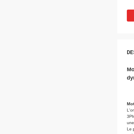
DE
Mo
dy
Mot
L'o
3Ph
une
Le 