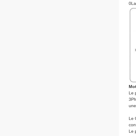
0La
Mot
Le 
3Ph
une
Le 
con
Le 