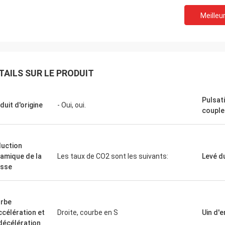
Meilleur
David "Big D" Kowalski
Emily Wh
commande de plusieurs automates
Nous avions besoin d'un
mmables industriels (API) et
broche à faible bruit pou
aces homme-machine (IHM) a été
environnement de test se
TAILS SUR LE PRODUIT
ée avec précision et expédiée à
que nous avons achetée
tesse étonnante. Depuis leur
silence et maintient un 
Pulsat
ation, la communication de notre
La qualité dépasse celle
duit d'origine
- Oui, oui.
couple
e de contrôle est plus robuste.
grandes marques que n
ommes impressionnés par la
utilisées, pour une fract
ique et la performance solide de ces
Exceptionnel pour les ap
uction
ants. Une expérience sans
spécialisées.
amique de la
Les taux de CO2 sont les suivants:
Levé d
me de bout en bout.
esse
rbe
ccélération et
Droite, courbe en S
Uin d'
décélération