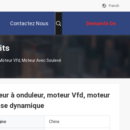
French
Contactez Nous
Demande De
its
Soumission
 Moteur Vfd, Moteur Avec Soulevé
eur à onduleur, moteur Vfd, moteur
esse dynamique
gine
Chine