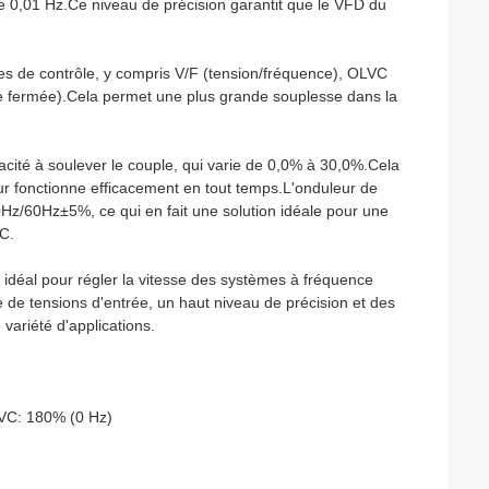
 0,01 Hz.Ce niveau de précision garantit que le VFD du
es de contrôle, y compris V/F (tension/fréquence), OLVC
cle fermée).Cela permet une plus grande souplesse dans la
acité à soulever le couple, qui varie de 0,0% à 30,0%.Cela
ur fonctionne efficacement en tout temps.L'onduleur de
Hz/60Hz±5%, ce qui en fait une solution idéale pour une
VC.
 idéal pour régler la vitesse des systèmes à fréquence
de tensions d'entrée, un haut niveau de précision et des
variété d'applications.
LVC: 180% (0 Hz)