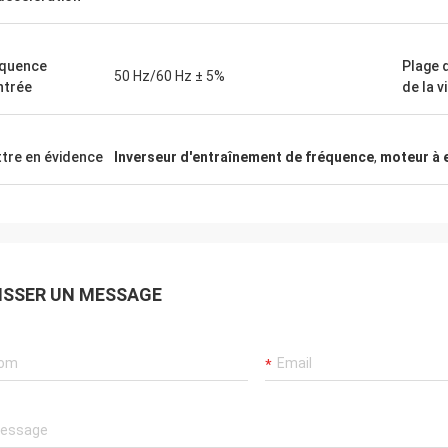
quence
Plage 
50 Hz/60 Hz ± 5%
ntrée
de la v
tre en évidence
Inverseur d'entraînement de fréquence
,
moteur à 
ISSER UN MESSAGE