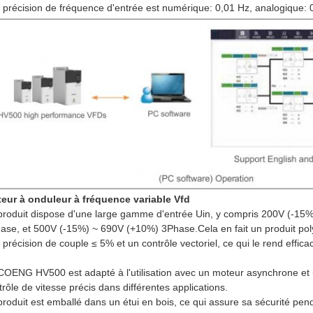
 précision de fréquence d'entrée est numérique: 0,01 Hz, analogique: 
eur à onduleur à fréquence variable Vfd
produit dispose d'une large gamme d'entrée Uin, y compris 200V (-1
ase, et 500V (-15%) ~ 690V (+10%) 3Phase.Cela en fait un produit polyval
 précision de couple ≤ 5% et un contrôle vectoriel, ce qui le rend effica
COENG HV500 est adapté à l'utilisation avec un moteur asynchrone et u
trôle de vitesse précis dans différentes applications.
produit est emballé dans un étui en bois, ce qui assure sa sécurité pe