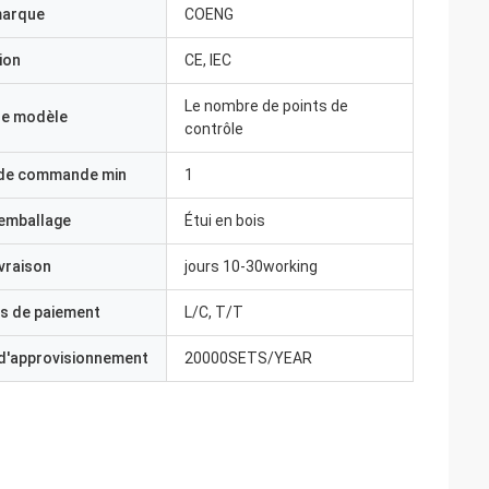
marque
COENG
ion
CE, IEC
Le nombre de points de
e modèle
contrôle
 de commande min
1
'emballage
Étui en bois
ivraison
jours 10-30working
s de paiement
L/C, T/T
 d'approvisionnement
20000SETS/YEAR