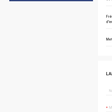
Fré
d'e
Met
LA