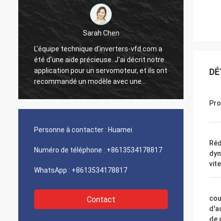
Sarah Chen
L'équipe technique d'inverters-vfd.com a
Notre 
été d'une aide précieuse. J'ai décrit notre
progra
application pour un servomoteur, et ils ont
interf
DÉ
recommandé un modèle avec une
exécut
réponse dynamique supérieure.
une vi
L'installation s'est faite sans problème, et
intégr
Pro
la précision a amélioré nos temps de
systèm
t
cycle. Des conseils d'experts et un produit
Nous s
Personne à contacter :
Huamei
n
haute performance !
logist
Réd
compos
Numéro de téléphone :
+8613534178817
dyn
problè
vit
WhatsApp :
+8613534178817
cou
Contact
d'a
de 