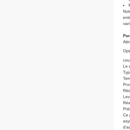
Not
ent
var
Par
Attr
Opé
cou
Le 
Typ
Tem
Pro
Réd
Lev
Réa
Pré
Ce 
asy
d'a