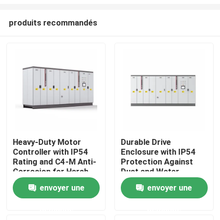
produits recommandés
Heavy-Duty Motor
Durable Drive
Controller with IP54
Enclosure with IP54
À la maison
Rating and C4-M Anti-
Protection Against
Corrosion for Harsh
Dust and Water
Plant Conditions
Ingress for Reliability
Produits
envoyer une
envoyer une
demande
demande
Vidéos