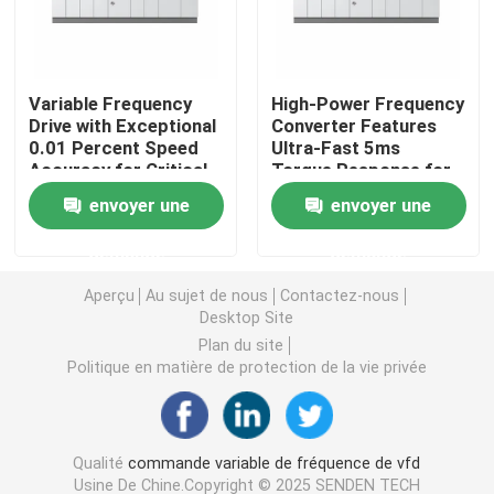
Convertisseur de fréquence variable
Variable Frequency
High-Power Frequency
Drive with Exceptional
Converter Features
Inverseur de fréquence de vecteur
0.01 Percent Speed
Ultra-Fast 5ms
Accuracy for Critical
Torque Response for
Process Control
Demanding
Inverseur de fréquence de VFD
envoyer une
envoyer une
Applications
demande
demande
Inverseur d'entraînement de fréquence
Aperçu
Au sujet de nous
Contactez-nous
Desktop Site
Appareil à fréquence variable pour grue
Plan du site
Politique en matière de protection de la vie privée
Station de recharge de véhicules électriques à stocka
Qualité
commande variable de fréquence de vfd
Optimisateur solaire
Usine De Chine.Copyright © 2025 SENDEN TECH