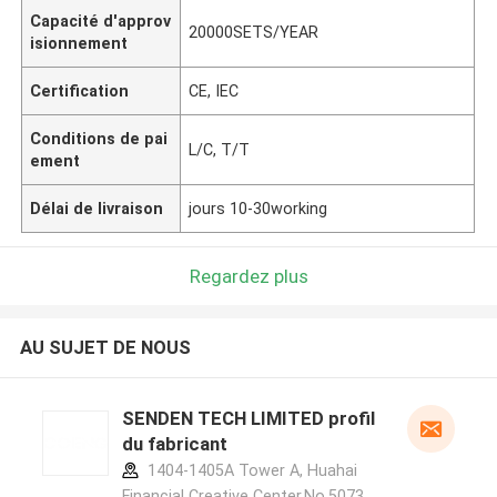
Capacité d'approv
20000SETS/YEAR
isionnement
Certification
CE, IEC
Conditions de pai
L/C, T/T
ement
Délai de livraison
jours 10-30working
Regardez plus
AU SUJET DE NOUS
SENDEN TECH LIMITED profil
du fabricant
1404-1405A Tower A, Huahai
Financial Creative Center,No.5073