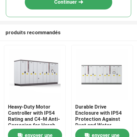
Continuer
produits recommandés
À la maison
Heavy-Duty Motor
Durable Drive
Controller with IP54
Enclosure with IP54
Produits
Rating and C4-M Anti-
Protection Against
Corrosion for Harsh
Dust and Water
Plant Conditions
Ingress for Reliability
envoyer une
envoyer une
Vidéos