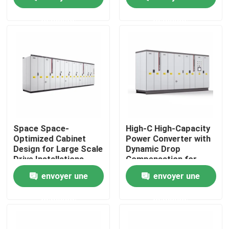
demande
demande
À propos de nous
Visite de l'usine
Contrôle de la qualité
Nous contacter
Space Space-
High-C High-Capacity
Optimized Cabinet
Power Converter with
Design for Large Scale
Dynamic Drop
Nouvelles
Drive Installations
Compensation for
Saving Valuable Floor
Smooth Motor
envoyer une
envoyer une
Space
Performance
Demandez un devis
demande
demande
commande variable de fréquence de vfd