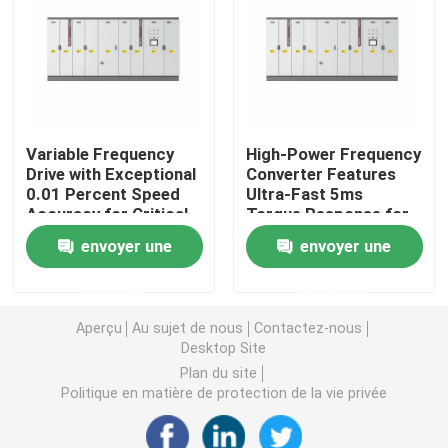
Convertisseur de fréquence variable
Inverseur de fréquence de vecteur
Variable Frequency
High-Power Frequency
Drive with Exceptional
Converter Features
Inverseur de fréquence de VFD
0.01 Percent Speed
Ultra-Fast 5ms
Accuracy for Critical
Torque Response for
Process Control
Demanding
Inverseur d'entraînement de fréquence
envoyer une
envoyer une
Applications
demande
demande
Appareil à fréquence variable pour grue
Aperçu
Au sujet de nous
Contactez-nous
Desktop Site
Station de recharge de véhicules électriques à stocka
Plan du site
Politique en matière de protection de la vie privée
Optimisateur solaire