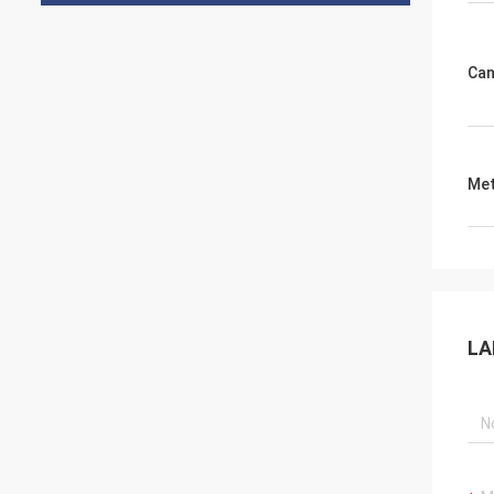
Can
Met
LA