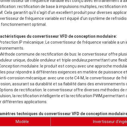
convertisseur de fréquence variable est conçu avec entraînement à a
tification: rectification de base à impulsions multiples, rectification i
. Cela garantit qu'il s'agit d'un excellent produit pour diverses applic
vertisseur de fréquence variable est équipé d'un système de refroidi
 fonctionnement optimal.
actéristiques du convertisseur VFD de conception modulaire:
Protection IP mécanique: Le convertisseur de fréquence variable a un in
ironnements.
Méthode commune de rectification de bus: le convertisseur offre plusie
nduleur unique, double onduleur et triple onduleur,permettant une flexi
Conception modulaire: le produit est conçu avec une approche modulai
iles pour répondre à différentes exigences en matière de puissance et
Anti-corrosion mécanique: avec une cote C4-M, le convertisseur de fré
rosion, assurant sa durabilité et sa fiabilité dans des environnements 
Options de rectification: le convertisseur offre diverses méthodes de r
ulsion, la rectification intelligente et la rectification PWM,permettan
r différentes applications.
amètres techniques du convertisseur VFD de conception modulaire
Modèle
Invertisseur d'ing