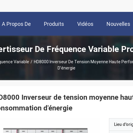
A Propos De
Produits
Vidéos
Nouvelles
rtisseur De Fréquence Variable Pr
Nous
quence Variable
/
HD8000 Inverseur De Tension Moyenne Haute Perf
D'énergie
8000 Inverseur de tension moyenne haut
onsommation d'énergie
Lieu d'ori