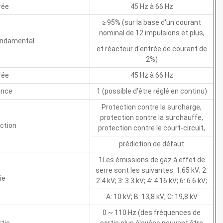
rée
45 Hz à 66 Hz
≥ 95% (sur la base d'un courant
nominal de 12 impulsions et plus,
ondamental
et réacteur d'entrée de courant de
2%)
rée
45 Hz à 66 Hz
ance
1 (possible d'être réglé en continu)
Protection contre la surcharge,
protection contre la surchauffe,
ction
protection contre le court-circuit,
prédiction de défaut
1Les émissions de gaz à effet de
serre sont les suivantes: 1.65 kV; 2:
ie
2.4 kV; 3: 3.3 kV; 4: 4.16 kV; 6: 6.6 kV;
A: 10 kV; B: 13,8 kV; C: 19,8 kV
0 ~ 110 Hz (des fréquences de