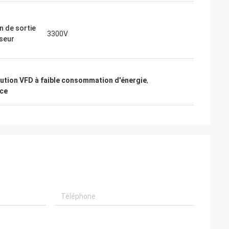
n de sortie
3300V
rseur
ution VFD à faible consommation d'énergie
,
nce