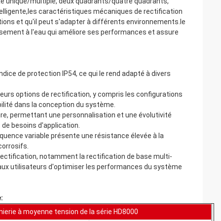
xe unique/multiple, deux quadrants/quatre quadrants,
ntelligente,les caractéristiques mécaniques de rectification
ations et qu'il peut s'adapter à différents environnements.le
ssement à l'eau qui améliore ses performances et assure
dice de protection IP54, ce qui le rend adapté à divers
urs options de rectification, y compris les configurations
bilité dans la conception du système.
re, permettant une personnalisation et une évolutivité
 de besoins d'application.
quence variable présente une résistance élevée à la
corrosifs.
ectification, notamment la rectification de base multi-
t aux utilisateurs d'optimiser les performances du système
:
énierie à moyenne tension de la série HD8000