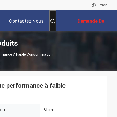
French
Contactez Nous
Demande De
oduits
Soumission
ormance À Faible Consommation
e performance à faible
gine
Chine