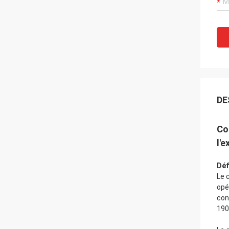
DE
Co
l'e
Déf
Le 
opé
con
190