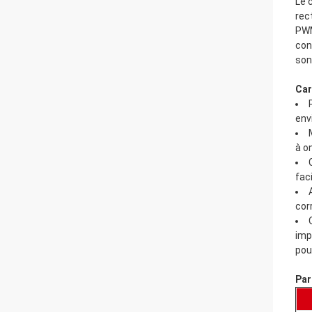
Le 
rec
PWM
con
son
Car
env
à o
fac
cor
imp
pou
Par