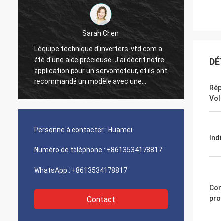
Sarah Chen
L'équipe technique d'inverters-vfd.com a
Notre 
été d'une aide précieuse. J'ai décrit notre
progra
DÉ
application pour un servomoteur, et ils ont
interf
recommandé un modèle avec une
exécut
Rép
réponse dynamique supérieure.
une vi
Vol
L'installation s'est faite sans problème, et
intégr
la précision a amélioré nos temps de
systèm
t
cycle. Des conseils d'experts et un produit
Nous s
Personne à contacter :
Huamei
n
haute performance !
logist
Ind
compos
Numéro de téléphone :
+8613534178817
problè
WhatsApp :
+8613534178817
Con
pro
Contact