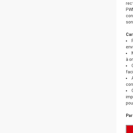
rec
PWM
con
son
Car
env
à o
fac
cor
imp
pou
Par