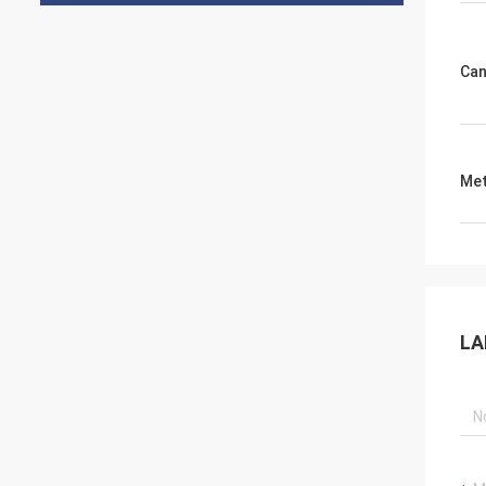
Can
Met
LA