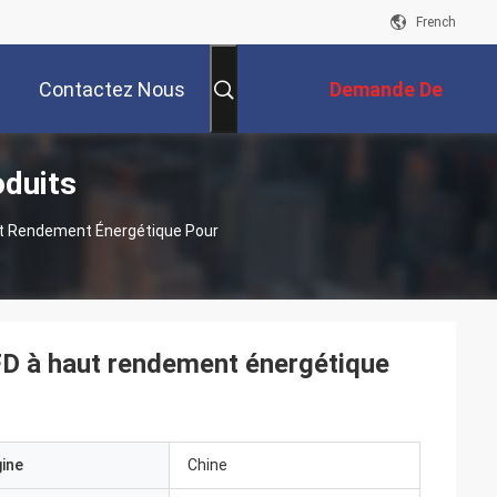
French
Contactez Nous
Demande De
oduits
Soumission
ut Rendement Énergétique Pour
D à haut rendement énergétique
gine
Chine