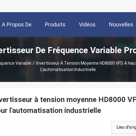
A Propos De
Produits
Vidéos
Nouvelles
rtisseur De Fréquence Variable Pr
Nous
équence Variable
/
Invertisseur À Tension Moyenne HD8000 VFD À Ha
L'automatisation Industrielle
vertisseur à tension moyenne HD8000 VF
ur l'automatisation industrielle
Lieu d'ori