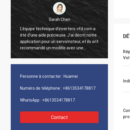
Sarah Chen
L'équipe technique d'inverters-vfd.com a
Notre 
été d'une aide précieuse. J'ai décrit notre
progra
DÉ
application pour un servomoteur, et ils ont
interf
recommandé un modèle avec une
exécut
Rép
réponse dynamique supérieure.
une vi
Vol
L'installation s'est faite sans problème, et
intégr
la précision a amélioré nos temps de
systèm
t
cycle. Des conseils d'experts et un produit
Nous s
Personne à contacter :
Huamei
n
haute performance !
logist
Ind
compos
Numéro de téléphone :
+8613534178817
problè
WhatsApp :
+8613534178817
Con
pro
Contact