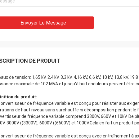
Envoyer Le Message
SCRIPTION DE PRODUIT
eaux de tension: 1,65 kV, 2,4 kV, 3,3 kV, 4,16 kV, 6,6 kV, 10 kV, 13,8 kV,
ssance maximale de 102 MVA et jusqu'à huit onduleurs peuvent être co
inition du produit:
convertisseur de fréquence variable est conçu pour résister aux exigen
rations de haut niveau sans surchauffe ni décomposition pendant le
vertisseur de fréquence variable comprend 3300V, 660V et 10kV. De pl
0V, 3000V ((3300V), 6000V ((6600V) et 1000V.Cela en fait un produit pol
convertisseur de fréquence variable est conçu avec entraînement à a