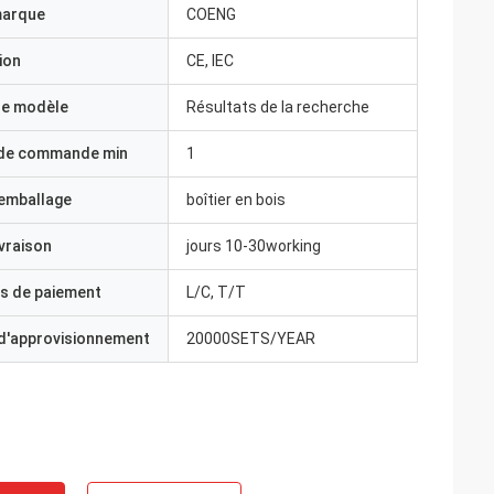
marque
COENG
ion
CE, IEC
e modèle
Résultats de la recherche
 de commande min
1
'emballage
boîtier en bois
ivraison
jours 10-30working
s de paiement
L/C, T/T
 d'approvisionnement
20000SETS/YEAR