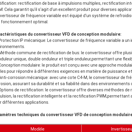
tification: rectification de base à impulsions multiples, rectification i
. Cela garantit qu'il s'agit d'un excellent produit pour diverses applic
vertisseur de fréquence variable est équipé d'un système de refroidi
 fonctionnement optimal.
actéristiques du convertisseur VFD de conception modulaire:
Protection IP mécanique: Le convertisseur de fréquence variable a un in
ironnements.
Méthode commune de rectification de bus: le convertisseur offre plusie
nduleur unique, double onduleur et triple onduleur,permettant une flexi
Conception modulaire: le produit est conçu avec une approche modulai
iles pour répondre à différentes exigences en matière de puissance et
Anti-corrosion mécanique: avec une cote C4-M, le convertisseur de fré
rosion, assurant sa durabilité et sa fiabilité dans des environnements 
Options de rectification: le convertisseur offre diverses méthodes de r
ulsion, la rectification intelligente et la rectification PWM,permettan
r différentes applications.
amètres techniques du convertisseur VFD de conception modulaire
Modèle
Invertisseu