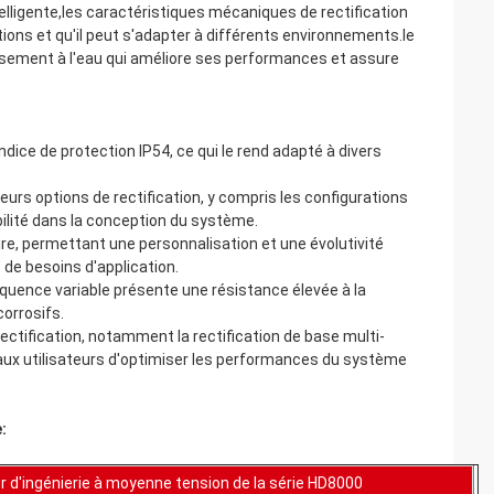
ntelligente,les caractéristiques mécaniques de rectification
ations et qu'il peut s'adapter à différents environnements.le
ssement à l'eau qui améliore ses performances et assure
dice de protection IP54, ce qui le rend adapté à divers
urs options de rectification, y compris les configurations
bilité dans la conception du système.
re, permettant une personnalisation et une évolutivité
 de besoins d'application.
quence variable présente une résistance élevée à la
corrosifs.
ectification, notamment la rectification de base multi-
t aux utilisateurs d'optimiser les performances du système
:
r d'ingénierie à moyenne tension de la série HD8000