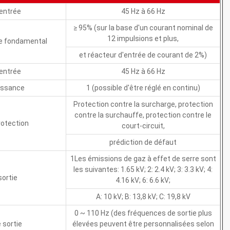
entrée
45 Hz à 66 Hz
≥ 95% (sur la base d'un courant nominal de
12 impulsions et plus,
e fondamental
et réacteur d'entrée de courant de 2%)
entrée
45 Hz à 66 Hz
issance
1 (possible d'être réglé en continu)
Protection contre la surcharge, protection
contre la surchauffe, protection contre le
rotection
court-circuit,
prédiction de défaut
1Les émissions de gaz à effet de serre sont
les suivantes: 1.65 kV; 2: 2.4 kV; 3: 3.3 kV; 4:
sortie
4.16 kV; 6: 6.6 kV;
A: 10 kV; B: 13,8 kV; C: 19,8 kV
0 ~ 110 Hz (des fréquences de sortie plus
 sortie
élevées peuvent être personnalisées selon