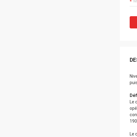
DE
Niv
pui
Déf
Le 
opé
con
190
Le 