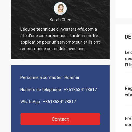
Sarah Chen
L'équipe technique d'inverters-vfd.com a
Notre 
été d'une aide précieuse. J'ai décrit notre
progra
DÉ
application pour un servomoteur, et ils ont
interf
recommandé un modèle avec une
exécut
Le 
réponse dynamique supérieure.
une vi
dés
L'installation s'est faite sans problème, et
intégr
l'Ui
la précision a amélioré nos temps de
systèm
t
cycle. Des conseils d'experts et un produit
Nous s
Personne à contacter :
Huamei
n
haute performance !
logist
compos
Rég
Numéro de téléphone :
+8613534178817
problè
vit
WhatsApp :
+8613534178817
Fré
Contact
sor