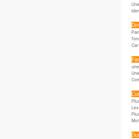
Une
Ide
Di
Pan
fon
Car
Fac
une
Une
Con
L'u
Plu
Les
Plu
Mot
Dur