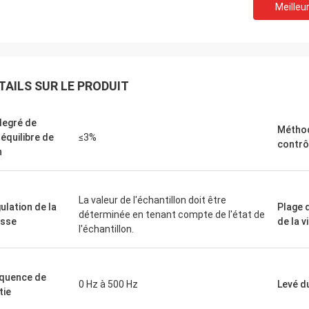
Meilleur
David "Big D" Kowalski
Emily Wh
commande de plusieurs automates
Nous avions besoin d'un
mmables industriels (API) et
broche à faible bruit pou
TAILS SUR LE PRODUIT
aces homme-machine (IHM) a été
environnement de test se
ée avec précision et expédiée à
que nous avons achetée
degré de
tesse étonnante. Depuis leur
silence et maintient un 
Métho
équilibre de
≤3%
ation, la communication de notre
La qualité dépasse celle
contrô
n
e de contrôle est plus robuste.
grandes marques que n
ommes impressionnés par la
utilisées, pour une fract
ique et la performance solide de ces
Exceptionnel pour les ap
La valeur de l'échantillon doit être
ants. Une expérience sans
spécialisées.
ulation de la
Plage 
déterminée en tenant compte de l'état de
me de bout en bout.
esse
de la v
l'échantillon.
quence de
0 Hz à 500 Hz
Levé d
tie