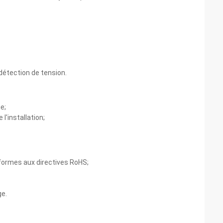
détection de tension.
e;
l'installation;
nformes aux directives RoHS;
ge.