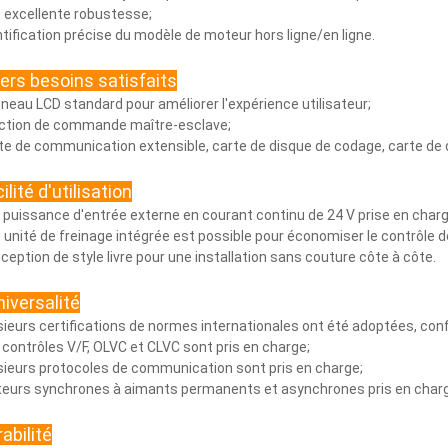
 excellente robustesse;
ntification précise du modèle de moteur hors ligne/en ligne.
vers besoins satisfaits
neau LCD standard pour améliorer l'expérience utilisateur;
ction de commande maître-esclave;
te de communication extensible, carte de disque de codage, carte de 
ilité d'utilisation
 puissance d'entrée externe en courant continu de 24 V prise en charg
 unité de freinage intégrée est possible pour économiser le contrôle de 
ception de style livre pour une installation sans couture côte à côte.
niversalité
sieurs certifications de normes internationales ont été adoptées, co
 contrôles V/F, OLVC et CLVC sont pris en charge;
sieurs protocoles de communication sont pris en charge;
eurs synchrones à aimants permanents et asynchrones pris en char
abilité