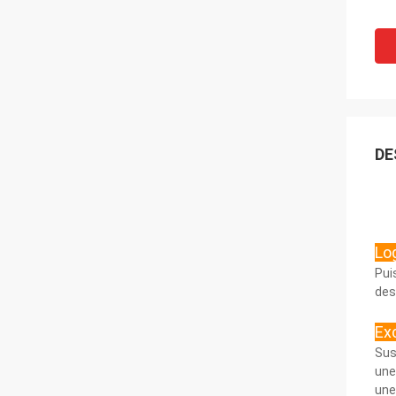
DE
Log
Pui
des
Ex
Sus
une
une