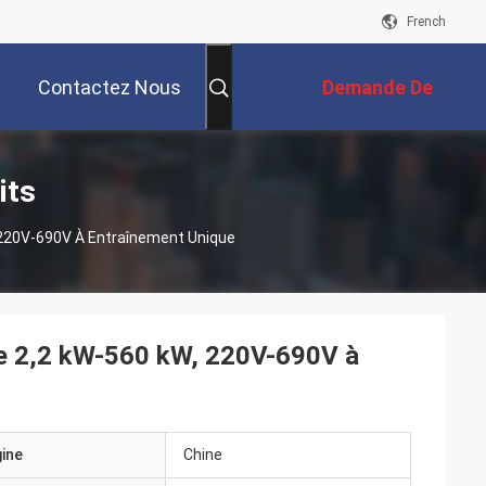
French
Contactez Nous
Demande De
Soumission
its
 220V-690V À Entraînement Unique
e 2,2 kW-560 kW, 220V-690V à
gine
Chine