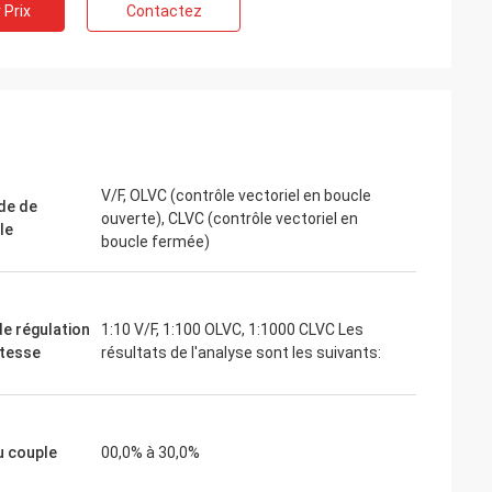
 Prix
Contactez
ite
Jake Miller
 moteur de
Nous avons tenté notre chance avec
r un
inverters-vfd.com pour le remplacement
nsible. L'unité
crucial d'un variateur de fréquence sur
 fonctionne en
notre chaîne de montage. Le produit était
V/F, OLVC (contrôle vectoriel en boucle
couple constant.
non seulement parfaitement adapté,
de de
ouverte), CLVC (contrôle vectoriel en
 de certaines
mais aussi plus abordable que notre
le
boucle fermée)
ous avons
fournisseur précédent. Sa stabilité a
ion du coût.
éliminé nos problèmes de déclenchement
plications
fréquents. Une valeur exceptionnelle et u
partenaire fiable pour les composants
de régulation
1:10 V/F, 1:100 OLVC, 1:1000 CLVC Les
industriels.
itesse
résultats de l'analyse sont les suivants:
u couple
00,0% à 30,0%