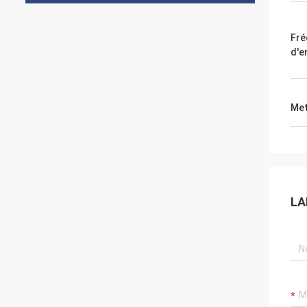
Fré
d'e
Met
LA