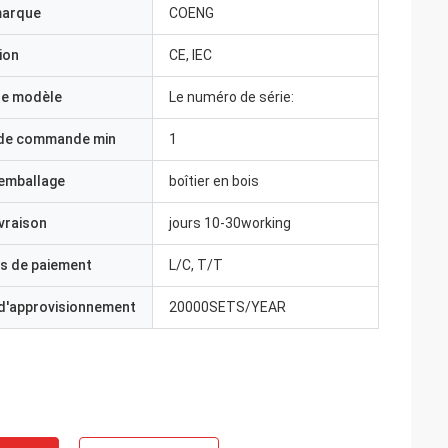
marque
COENG
ion
CE, IEC
e modèle
Le numéro de série:
 de commande min
1
'emballage
boîtier en bois
ivraison
jours 10-30working
s de paiement
L/C, T/T
 d'approvisionnement
20000SETS/YEAR