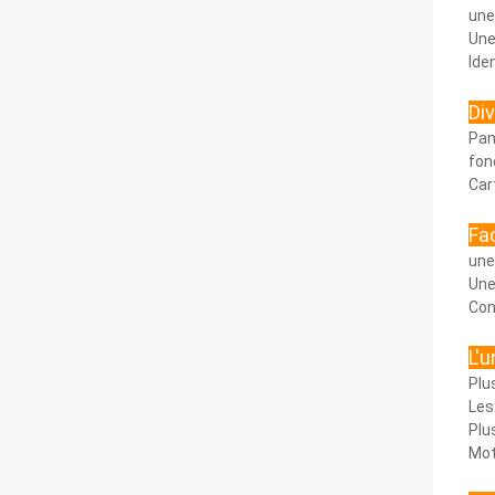
une
Une
Ide
Di
Pan
fon
Car
Fac
une
Une
Con
L'u
Plu
Les
Plu
Mot