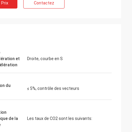
 Prix
Contactez
ite
Jake Miller
 moteur de
Nous avons tenté notre chance avec
r un
inverters-vfd.com pour le remplacement
nsible. L'unité
crucial d'un variateur de fréquence sur
 fonctionne en
notre chaîne de montage. Le produit était
e
couple constant.
non seulement parfaitement adapté,
lération et
Droite, courbe en S
 de certaines
mais aussi plus abordable que notre
élération
ous avons
fournisseur précédent. Sa stabilité a
ion du coût.
éliminé nos problèmes de déclenchement
plications
fréquents. Une valeur exceptionnelle et u
ion du
partenaire fiable pour les composants
≤ 5%, contrôle des vecteurs
industriels.
ion
que de la
Les taux de CO2 sont les suivants:
e