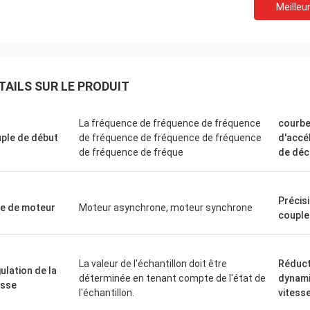
Meilleur
David "Big D" Kowalski
Emily Wh
commande de plusieurs automates
Nous avions besoin d'un
mmables industriels (API) et
broche à faible bruit pou
TAILS SUR LE PRODUIT
aces homme-machine (IHM) a été
environnement de test se
ée avec précision et expédiée à
que nous avons achetée
La fréquence de fréquence de fréquence
courb
tesse étonnante. Depuis leur
silence et maintient un 
ple de début
de fréquence de fréquence de fréquence
d'accé
ation, la communication de notre
La qualité dépasse celle
de fréquence de fréque
de déc
e de contrôle est plus robuste.
grandes marques que n
ommes impressionnés par la
utilisées, pour une fract
ique et la performance solide de ces
Exceptionnel pour les ap
Précis
ants. Une expérience sans
spécialisées.
e de moteur
Moteur asynchrone, moteur synchrone
couple
me de bout en bout.
La valeur de l'échantillon doit être
Réduct
ulation de la
déterminée en tenant compte de l'état de
dynami
esse
l'échantillon.
vitess