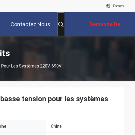
French
Contactez Nous
Demande De
Soumission
its
n Pour Les Systèmes 220V-690V
 basse tension pour les systèmes
gine
Chine