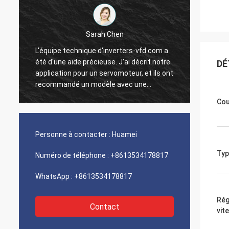
Sarah Chen
L'équipe technique d'inverters-vfd.com a
Notre 
été d'une aide précieuse. J'ai décrit notre
progra
DÉ
application pour un servomoteur, et ils ont
interf
recommandé un modèle avec une
exécut
réponse dynamique supérieure.
une vi
Cou
L'installation s'est faite sans problème, et
intégr
la précision a amélioré nos temps de
systèm
t
cycle. Des conseils d'experts et un produit
Nous s
Personne à contacter :
Huamei
n
haute performance !
logist
compos
Typ
Numéro de téléphone :
+8613534178817
problè
WhatsApp :
+8613534178817
Rég
Contact
vit