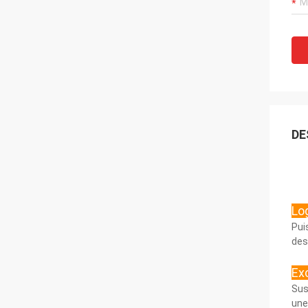
DE
Log
Pui
des
Ex
Sus
une