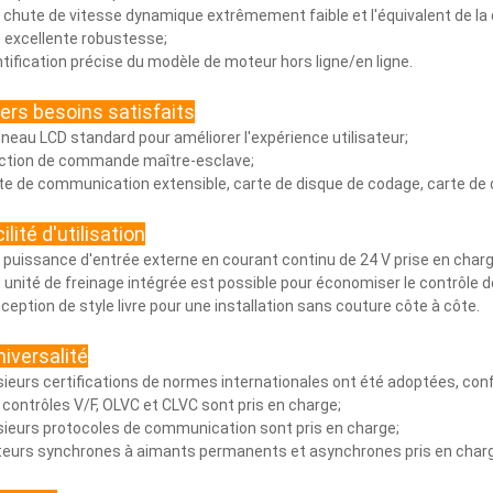
 chute de vitesse dynamique extrêmement faible et l'équivalent de la
 excellente robustesse;
ntification précise du modèle de moteur hors ligne/en ligne.
vers besoins satisfaits
neau LCD standard pour améliorer l'expérience utilisateur;
ction de commande maître-esclave;
te de communication extensible, carte de disque de codage, carte de 
ilité d'utilisation
 puissance d'entrée externe en courant continu de 24 V prise en charg
 unité de freinage intégrée est possible pour économiser le contrôle de 
ception de style livre pour une installation sans couture côte à côte.
niversalité
sieurs certifications de normes internationales ont été adoptées, co
 contrôles V/F, OLVC et CLVC sont pris en charge;
sieurs protocoles de communication sont pris en charge;
eurs synchrones à aimants permanents et asynchrones pris en char