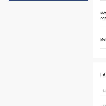
Mét
con
Met
LA