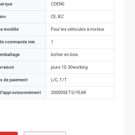
marque
COENG
ion
CE, IEC
e modèle
Pour les véhicules à moteur
 de commande min
1
'emballage
boîtier en bois
ivraison
jours 10-30working
s de paiement
L/C, T/T
 d'approvisionnement
20000SETS/YEAR