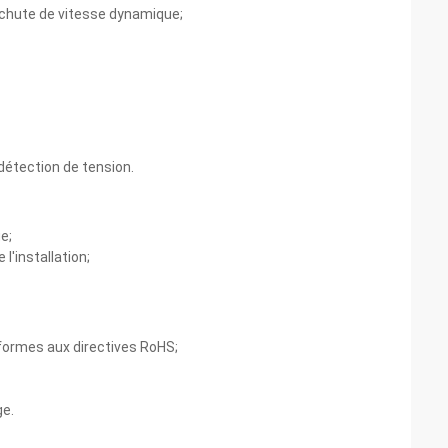
 chute de vitesse dynamique;
détection de tension.
e;
l'installation;
nformes aux directives RoHS;
ge.