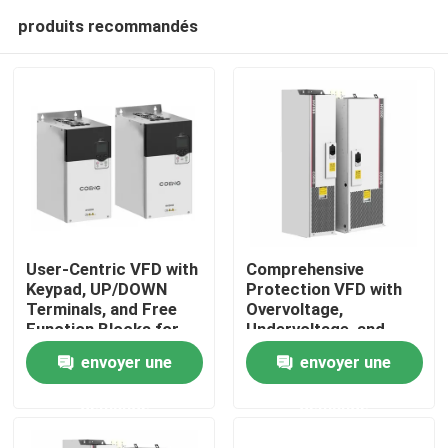
produits recommandés
User-Centric VFD with
Comprehensive
Keypad, UP/DOWN
Protection VFD with
Terminals, and Free
Overvoltage,
À la maison
Function Blocks for
Undervoltage, and
Easy Operation and
Phase Loss Safety
envoyer une
envoyer une
Setup
Features
Produits
demande
demande
Vidéos