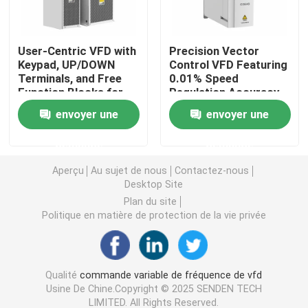
Convertisseur de fréquence variable
User-Centric VFD with
Precision Vector
Keypad, UP/DOWN
Control VFD Featuring
Terminals, and Free
0.01% Speed
Inverseur de fréquence de vecteur
Function Blocks for
Regulation Accuracy
Easy Operation and
and <5ms Torque
envoyer une
envoyer une
Setup
Response
Inverseur de fréquence de VFD
demande
demande
Inverseur d'entraînement de fréquence
Aperçu
Au sujet de nous
Contactez-nous
Desktop Site
Plan du site
Appareil à fréquence variable pour grue
Politique en matière de protection de la vie privée
Station de recharge de véhicules électriques à stocka
Qualité
commande variable de fréquence de vfd
Usine De Chine.Copyright © 2025 SENDEN TECH
Optimisateur solaire
LIMITED. All Rights Reserved.