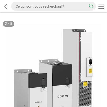
2
/
5