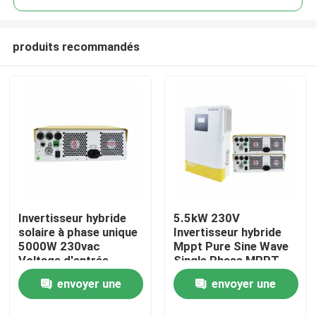
produits recommandés
Invertisseur hybride
5.5kW 230V
À la maison
solaire à phase unique
Invertisseur hybride
5000W 230vac
Mppt Pure Sine Wave
Voltage d'entrée
Single Phase MPPT
Produits
accepte OEM CE
120V-450V Détection
envoyer une
envoyer une
Certifié IEC
automatique
Vidéos
demande
demande