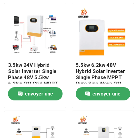
À propos de nous
Visite de l'usine
Contrôle de la qualité
3.5kw 24V Hybrid
5.5kw 6.2kw 48V
Solar Inverter Single
Hybrid Solar Inverter
Nous contacter
Phase 48V 5.5kw
Single Phase MPPT
6.2kw Off Grid MPPT
Pure Sine Wave Off
Pure Sine Wave With
Grid Solar Inverter
envoyer une
envoyer une
Nouvelles
Lithium Battery
Fast 10ms Transfer
Activation
Time
demande
demande
Demandez un devis
commande variable de fréquence de vfd