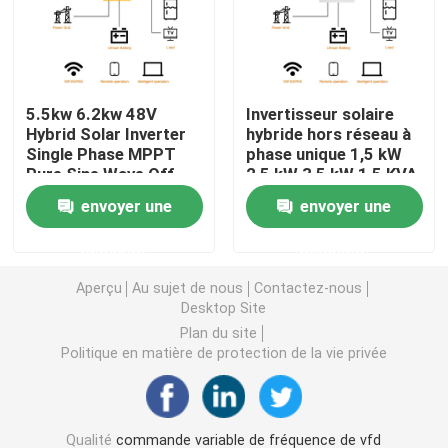
Convertisseur de fréquence variable
5.5kw 6.2kw 48V
Invertisseur solaire
Inverseur de fréquence de vecteur
Hybrid Solar Inverter
hybride hors réseau à
Single Phase MPPT
phase unique 1,5 kW
Pure Sine Wave Off
2,5 kW 3,5 kW 1,5 KVA
Inverseur de fréquence de VFD
Grid Solar Inverter
2,5 KVA 3,5 KVA 12 V
envoyer une
envoyer une
Fast 10ms Transfer
24 V Pure Sine Wave
Time
MPPT Invertisseur
Inverseur d'entraînement de fréquence
demande
demande
solaire à haut
rendement
Aperçu
Au sujet de nous
Contactez-nous
Appareil à fréquence variable pour grue
Desktop Site
Plan du site
Politique en matière de protection de la vie privée
Station de recharge de véhicules électriques à stocka
Optimisateur solaire
Qualité
commande variable de fréquence de vfd