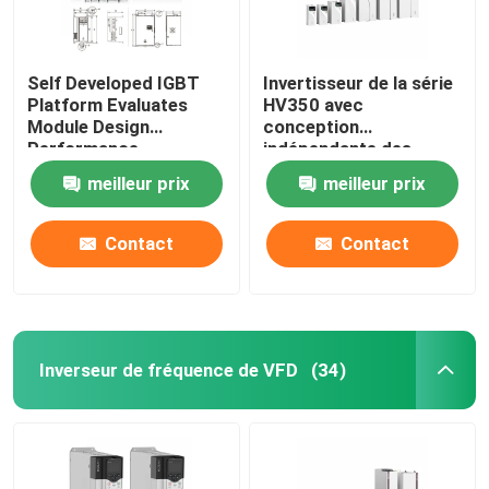
Self Developed IGBT
Invertisseur de la série
Platform Evaluates
HV350 avec
Module Design
conception
Performance
indépendante des
conduits d'air et
meilleur prix
meilleur prix
protocole de
communication
Modbus RTU
Contact
Contact
50Hz/60Hz±5% de
fréquence d'entrée
Inverseur de fréquence de VFD
(34)