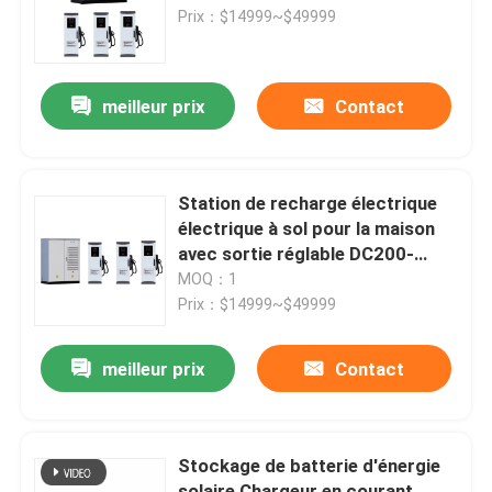
Prix：$14999~$49999
À propos de nous
meilleur prix
Contact
Visite de l'usine
Contrôle de la qualité
Station de recharge électrique
électrique à sol pour la maison
avec sortie réglable DC200-
Nous contacter
1000V et fonctions de
MOQ：1
protection
Prix：$14999~$49999
Nouvelles
meilleur prix
Contact
Demandez un devis
Stockage de batterie d'énergie
commande variable de fréquence de vfd
solaire Chargeur en courant