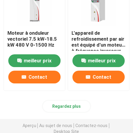
Moteur à onduleur
L'appareil de
vectoriel 7.5 kW-18.5
refroidissement par air
kW 480 V 0-1500 Hz
est équipé d'un moteur
à fréquence inverseur.
meilleur prix
meilleur prix
Contact
Contact
Regardez plus
Aperçu
Au sujet de nous
Contactez-nous
Desktop Site