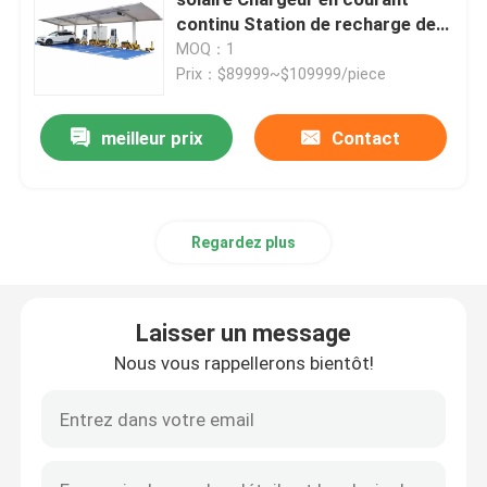
continu Station de recharge de
voiture ESS EV Portable
MOQ：1
Convertisseur de fréquence variable
Prix：$89999~$109999/piece
Inverseur de fréquence de vecteur
meilleur prix
Contact
Inverseur de fréquence de VFD
Regardez plus
Inverseur d'entraînement de fréquence
Laisser un message
Appareil à fréquence variable pour grue
Nous vous rappellerons bientôt!
Station de recharge de véhicules électriques à stocka
Optimisateur solaire