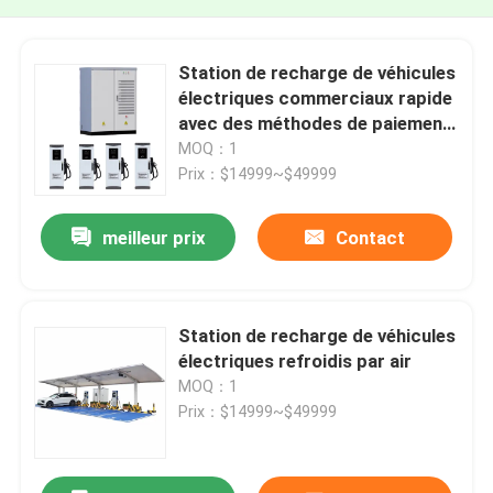
Station de recharge de véhicules
électriques commerciaux rapide
avec des méthodes de paiement
sécurisées Voltage de sortie
MOQ：1
réglable
Prix：$14999~$49999
meilleur prix
Contact
Station de recharge de véhicules
électriques refroidis par air
MOQ：1
Prix：$14999~$49999