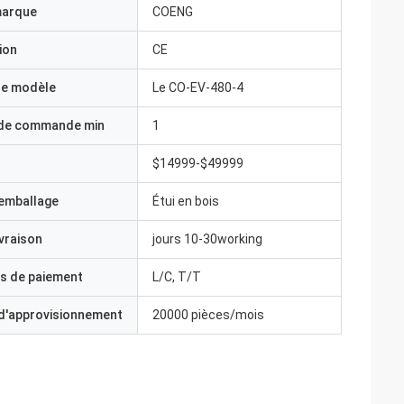
marque
COENG
ion
CE
e modèle
Le CO-EV-480-4
 de commande min
1
$14999-$49999
'emballage
Étui en bois
ivraison
jours 10-30working
s de paiement
L/C, T/T
 d'approvisionnement
20000 pièces/mois