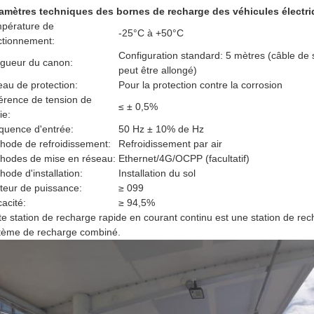
amètres techniques des bornes de recharge des véhicules électri
pérature de
-25°C à +50°C
ctionnement:
Configuration standard: 5 mètres (câble de s
gueur du canon:
peut être allongé)
eau de protection:
Pour la protection contre la corrosion
férence de tension de
≤ ± 0,5%
ie:
quence d'entrée:
50 Hz ± 10% de Hz
hode de refroidissement:
Refroidissement par air
hodes de mise en réseau:
Ethernet/4G/OCPP (facultatif)
hode d'installation:
Installation du sol
teur de puissance:
≥ 099
cacité:
≥ 94,5%
te station de recharge rapide en courant continu est une station de re
tème de recharge combiné.