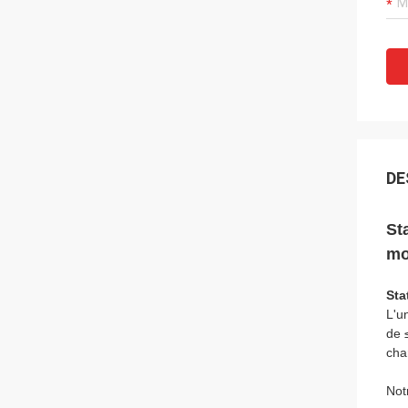
DE
St
mo
Sta
L'u
de 
cha
Not