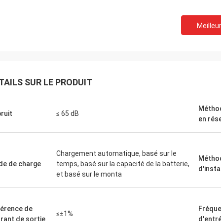
Meilleur
David "Big D" Kowalski
Emily Wh
commande de plusieurs automates
Nous avions besoin d'un
mmables industriels (API) et
broche à faible bruit pou
aces homme-machine (IHM) a été
environnement de test se
TAILS SUR LE PRODUIT
ée avec précision et expédiée à
que nous avons achetée
tesse étonnante. Depuis leur
silence et maintient un 
ation, la communication de notre
La qualité dépasse celle
Méthod
bruit
≤ 65 dB
e de contrôle est plus robuste.
grandes marques que n
en rés
ommes impressionnés par la
utilisées, pour une fract
ique et la performance solide de ces
Exceptionnel pour les ap
ants. Une expérience sans
spécialisées.
Chargement automatique, basé sur le
me de bout en bout.
Métho
e de charge
temps, basé sur la capacité de la batterie,
d'insta
et basé sur le monta
férence de
Fréqu
≤±1%
rant de sortie
d'entr