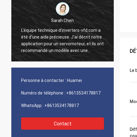
Sarah Chen
L'équipe technique d'inverters-vfd.com a
Notre 
été d'une aide précieuse. J'ai décrit notre
progra
application pour un servomoteur, et ils ont
interf
DÉ
recommandé un modèle avec une
exécut
réponse dynamique supérieure.
une vi
L'installation s'est faite sans problème, et
intégr
Le 
la précision a amélioré nos temps de
systèm
t
cycle. Des conseils d'experts et un produit
Nous s
Personne à contacter :
Huamei
n
haute performance !
logist
compos
Numéro de téléphone :
+8613534178817
problè
Mod
WhatsApp :
+8613534178817
Contact
Dif
cou