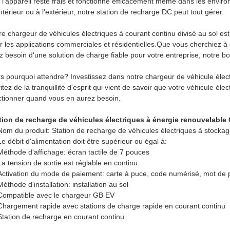
 l'appareil reste frais et fonctionne efficacement même dans les environn
intérieur ou à l'extérieur, notre station de recharge DC peut tout gérer.
e chargeur de véhicules électriques à courant continu divisé au sol est faci
r les applications commerciales et résidentielles.Que vous cherchiez à
z besoin d'une solution de charge fiable pour votre entreprise, notre bo
rs pourquoi attendre? Investissez dans notre chargeur de véhicule élect
fitez de la tranquillité d'esprit qui vient de savoir que votre véhicule é
ctionner quand vous en aurez besoin.
tion de recharge de véhicules électriques à énergie renouvelable 
Nom du produit: Station de recharge de véhicules électriques à stocka
Le débit d'alimentation doit être supérieur ou égal à:
Méthode d'affichage: écran tactile de 7 pouces
La tension de sortie est réglable en continu.
Activation du mode de paiement: carte à puce, code numérisé, mot de
Méthode d'installation: installation au sol
Compatible avec le chargeur GB EV
Chargement rapide avec stations de charge rapide en courant continu
Station de recharge en courant continu