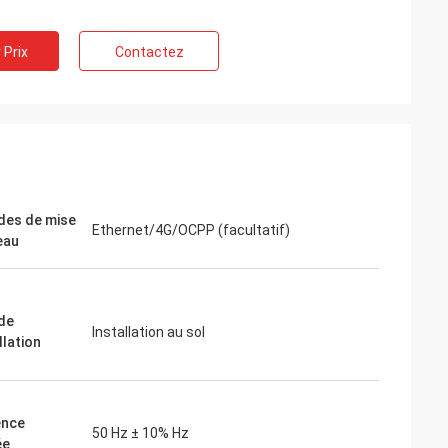
 Prix
Contactez
ite
Jake Miller
 moteur de
Nous avons tenté notre chance avec
r un
inverters-vfd.com pour le remplacement
nsible. L'unité
crucial d'un variateur de fréquence sur
 fonctionne en
notre chaîne de montage. Le produit était
couple constant.
non seulement parfaitement adapté,
 de certaines
mais aussi plus abordable que notre
es de mise
Ethernet/4G/OCPP (facultatif)
ous avons
fournisseur précédent. Sa stabilité a
eau
ion du coût.
éliminé nos problèmes de déclenchement
plications
fréquents. Une valeur exceptionnelle et u
partenaire fiable pour les composants
industriels.
de
Installation au sol
llation
ence
50 Hz ± 10% Hz
ée