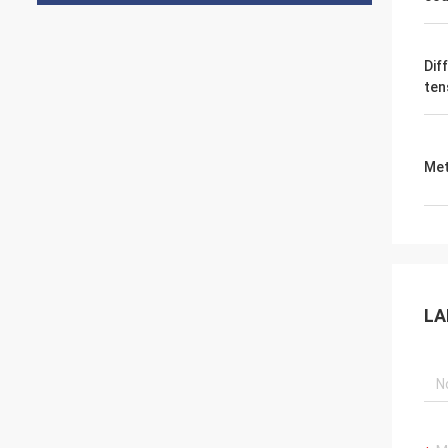
Dif
ten
Met
LA