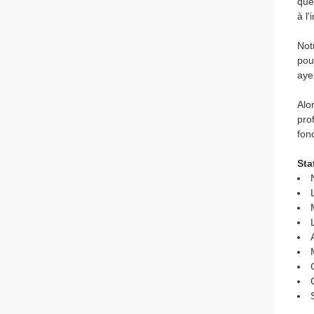
que
à l'
Notr
pou
aye
Alo
pro
fon
Sta