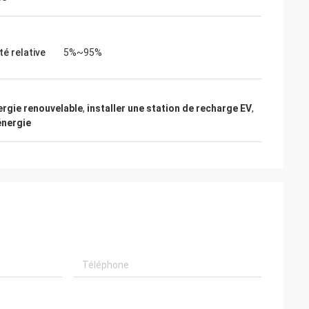
té relative
5%~95%
ergie renouvelable
,
installer une station de recharge EV
,
énergie