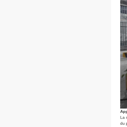
App
La 
du 