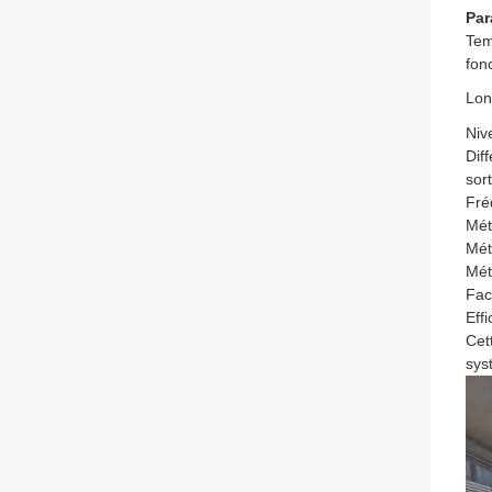
Par
Tem
fon
Lon
Niv
Dif
sort
Fré
Mét
Mét
Mét
Fac
Effi
Cet
sys