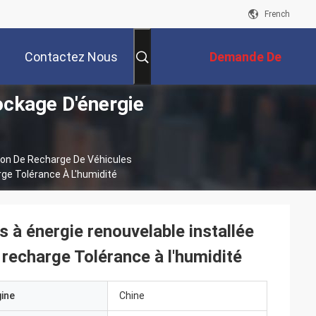
French
Contactez Nous
Demande De
ockage D'énergie
Soumission
ion De Recharge De Véhicules
rge Tolérance À L'humidité
s à énergie renouvelable installée
 recharge Tolérance à l'humidité
gine
Chine