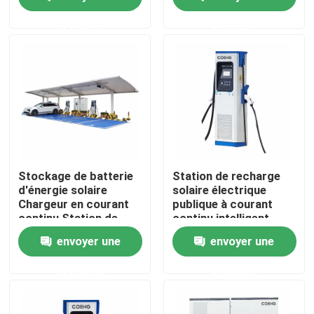
demande
demande
À propos de nous
Visite de l'usine
Contrôle de la qualité
Nous contacter
Stockage de batterie
Station de recharge
d'énergie solaire
solaire électrique
Chargeur en courant
publique à courant
Nouvelles
continu Station de
continu intelligent
recharge de voiture
envoyer une
envoyer une
ESS EV Portable
Demandez un devis
demande
demande
commande variable de fréquence de vfd