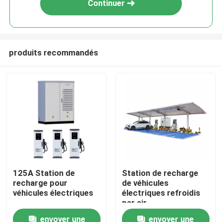
Continuer
produits recommandés
À la maison
125A Station de
Station de recharge
recharge pour
de véhicules
Produits
véhicules électriques
électriques refroidis
par air
envoyer une
envoyer une
Vidéos