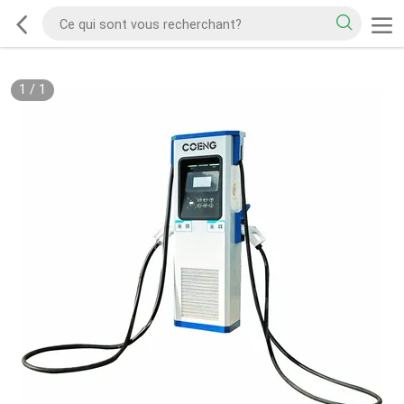
1
/
1