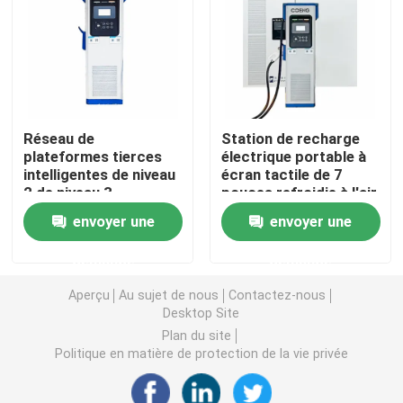
Convertisseur de fréquence variable
Inverseur de fréquence de vecteur
Réseau de
Station de recharge
plateformes tierces
électrique portable à
Inverseur de fréquence de VFD
intelligentes de niveau
écran tactile de 7
2 de niveau 3
pouces refroidie à l'air
Station d'énergie
Inverseur d'entraînement de fréquence
envoyer une
envoyer une
renouvelable
demande
demande
Appareil à fréquence variable pour grue
Aperçu
Au sujet de nous
Contactez-nous
Desktop Site
Station de recharge de véhicules électriques à stocka
Plan du site
Politique en matière de protection de la vie privée
Optimisateur solaire