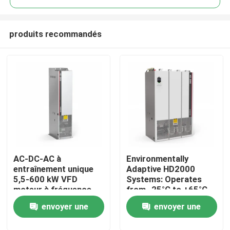
produits recommandés
AC-DC-AC à
Environmentally
À la maison
entraînement unique
Adaptive HD2000
5,5-600 kW VFD
Systems: Operates
moteur à fréquence
from -25°C to +65°C
Produits
variable pour le levage
and Humidity Up to
envoyer une
envoyer une
85%
Vidéos
demande
demande