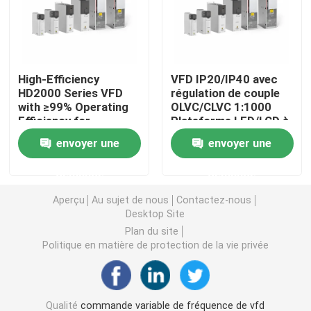
Convertisseur de fréquence variable
High-Efficiency
VFD IP20/IP40 avec
Inverseur de fréquence de vecteur
HD2000 Series VFD
régulation de couple
with ≥99% Operating
OLVC/CLVC 1:1000
Efficiency for
Plateforme LED/LCD à
Inverseur de fréquence de VFD
Industrial Motor
plage de vitesse
envoyer une
envoyer une
Drives
Inverseur d'entraînement de fréquence
demande
demande
Aperçu
Au sujet de nous
Contactez-nous
Appareil à fréquence variable pour grue
Desktop Site
Plan du site
Politique en matière de protection de la vie privée
Station de recharge de véhicules électriques à stocka
Optimisateur solaire
Qualité
commande variable de fréquence de vfd