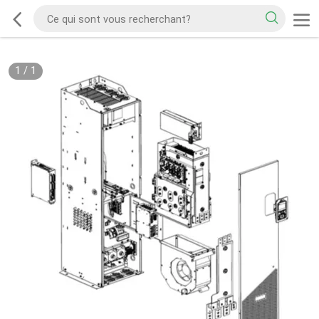
1
/
1