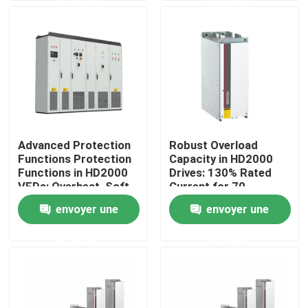
À propos de nous
Visite de l'usine
Contrôle de la qualité
Advanced Protection
Robust Overload
Functions Protection
Capacity in HD2000
Nous contacter
Functions in HD2000
Drives: 130% Rated
VFDs: Overheat, Soft-
Current for 70
Start, and IGBT Safety
Seconds
envoyer une
envoyer une
Nouvelles
demande
demande
Demandez un devis
commande variable de fréquence de vfd