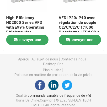
Convertisseur de fréquence variable
High-Efficiency
VFD IP20/IP40 avec
HD2000 Series VFD
régulation de couple
with ≥99% Operating
OLVC/CLVC 1:1000
Inverseur de fréquence de vecteur
Efficiency for
Plateforme LED/LCD à
Industrial Motor
plage de vitesse
envoyer une
envoyer une
Drives
Inverseur de fréquence de VFD
demande
demande
Inverseur d'entraînement de fréquence
Aperçu
Au sujet de nous
Contactez-nous
Desktop Site
Plan du site
Appareil à fréquence variable pour grue
Politique en matière de protection de la vie privée
Station de recharge de véhicules électriques à stocka
Qualité
commande variable de fréquence de vfd
Usine De Chine.Copyright © 2025 SENDEN TECH
Optimisateur solaire
LIMITED. All Rights Reserved.