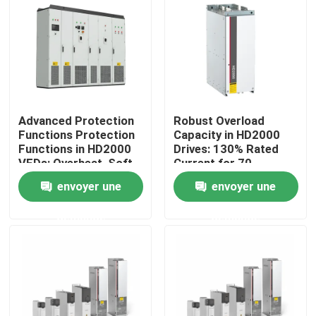
À propos de nous
Visite de l'usine
Advanced Protection
Robust Overload
Contrôle de la qualité
Functions Protection
Capacity in HD2000
Functions in HD2000
Drives: 130% Rated
VFDs: Overheat, Soft-
Current for 70
Nous contacter
Start, and IGBT Safety
Seconds
envoyer une
envoyer une
demande
demande
Nouvelles
Demandez un devis
commande variable de fréquence de vfd