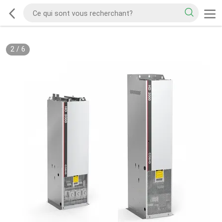
2
/
6