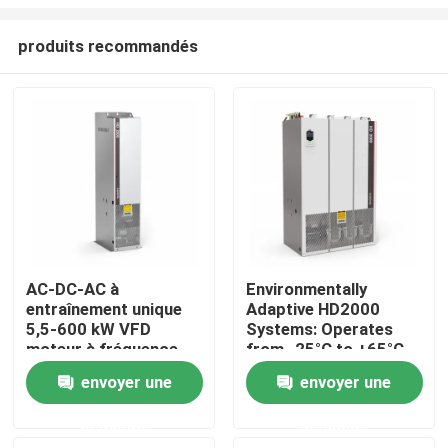
produits recommandés
AC-DC-AC à
Environmentally
entraînement unique
Adaptive HD2000
À la maison
5,5-600 kW VFD
Systems: Operates
moteur à fréquence
from -25°C to +65°C
variable pour le levage
and Humidity Up to
Produits
envoyer une
envoyer une
85%
demande
demande
Vidéos