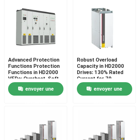
À propos de nous
Visite de l'usine
Contrôle de la qualité
Advanced Protection
Robust Overload
Functions Protection
Capacity in HD2000
Functions in HD2000
Drives: 130% Rated
Nous contacter
VFDs: Overheat, Soft-
Current for 70
Start, and IGBT Safety
Seconds
envoyer une
envoyer une
Nouvelles
demande
demande
Demandez un devis
commande variable de fréquence de vfd