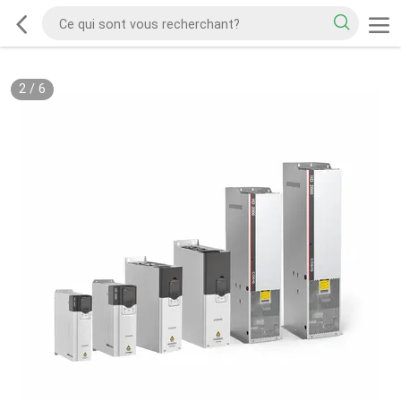
2
/
6