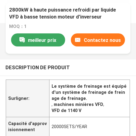
2800kW à haute puissance refroidi par liquide
VFD à basse tension moteur d'inverseur
d'ingénierie supporte 690V/1140V
MOQ：1
meilleur prix
Contactez nous
DESCRIPTION DE PRODUIT
Le système de freinage est équipé
d'un système de freinage de frein
Surligner:
age de freinage.
,
machines minières VFD
,
VFD de 1140 V
Capacité d'approv
20000SETS/YEAR
isionnement