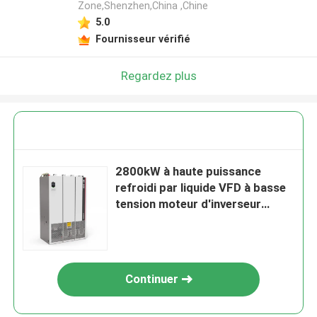
Zone,Shenzhen,China ,Chine
5.0
Fournisseur vérifié
Regardez plus
2800kW à haute puissance
refroidi par liquide VFD à basse
tension moteur d'inverseur
d'ingénierie supporte
690V/1140V
Continuer