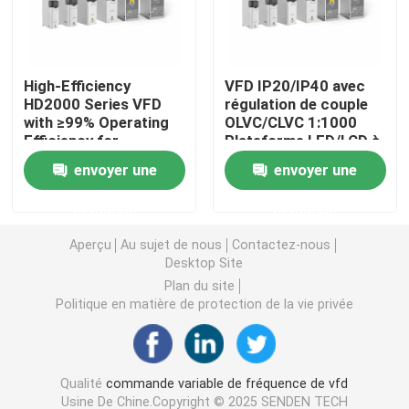
Convertisseur de fréquence variable
High-Efficiency
VFD IP20/IP40 avec
HD2000 Series VFD
régulation de couple
Inverseur de fréquence de vecteur
with ≥99% Operating
OLVC/CLVC 1:1000
Efficiency for
Plateforme LED/LCD à
Industrial Motor
plage de vitesse
Inverseur de fréquence de VFD
envoyer une
envoyer une
Drives
demande
demande
Inverseur d'entraînement de fréquence
Aperçu
Au sujet de nous
Contactez-nous
Desktop Site
Appareil à fréquence variable pour grue
Plan du site
Politique en matière de protection de la vie privée
Station de recharge de véhicules électriques à stocka
Qualité
commande variable de fréquence de vfd
Optimisateur solaire
Usine De Chine.Copyright © 2025 SENDEN TECH