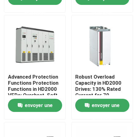
85%
demande
demande
À propos de nous
Visite de l'usine
Contrôle de la qualité
Nous contacter
Advanced Protection
Robust Overload
Functions Protection
Capacity in HD2000
Functions in HD2000
Drives: 130% Rated
Nouvelles
VFDs: Overheat, Soft-
Current for 70
Start, and IGBT Safety
Seconds
envoyer une
envoyer une
Demandez un devis
demande
demande
commande variable de fréquence de vfd