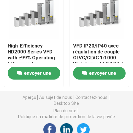
Convertisseur de fréquence variable
Inverseur de fréquence de vecteur
High-Efficiency
VFD IP20/IP40 avec
HD2000 Series VFD
régulation de couple
Inverseur de fréquence de VFD
with ≥99% Operating
OLVC/CLVC 1:1000
Efficiency for
Plateforme LED/LCD à
Industrial Motor
plage de vitesse
Inverseur d'entraînement de fréquence
envoyer une
envoyer une
Drives
demande
demande
Appareil à fréquence variable pour grue
Aperçu
Au sujet de nous
Contactez-nous
Desktop Site
Station de recharge de véhicules électriques à stocka
Plan du site
Politique en matière de protection de la vie privée
Optimisateur solaire