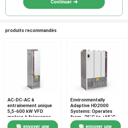
Continuer
produits recommandés
À la maison
AC-DC-AC à
Environmentally
entraînement unique
Adaptive HD2000
Produits
5,5-600 kW VFD
Systems: Operates
moteur à fréquence
from -25°C to +65°C
variable pour le levage
and Humidity Up to
envoyer une
envoyer une
Vidéos