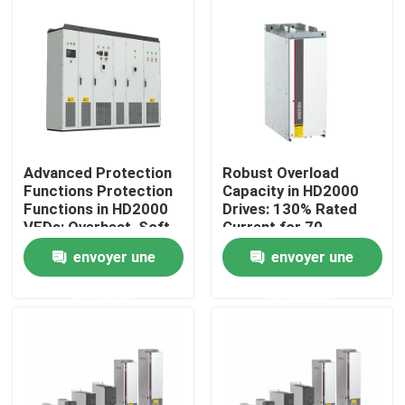
À propos de nous
Visite de l'usine
Contrôle de la qualité
Advanced Protection
Robust Overload
Functions Protection
Capacity in HD2000
Functions in HD2000
Drives: 130% Rated
Nous contacter
VFDs: Overheat, Soft-
Current for 70
Start, and IGBT Safety
Seconds
envoyer une
envoyer une
Nouvelles
demande
demande
Demandez un devis
commande variable de fréquence de vfd