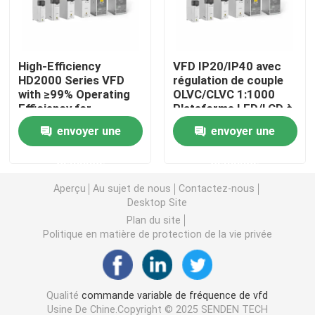
Convertisseur de fréquence variable
High-Efficiency
VFD IP20/IP40 avec
HD2000 Series VFD
régulation de couple
Inverseur de fréquence de vecteur
with ≥99% Operating
OLVC/CLVC 1:1000
Efficiency for
Plateforme LED/LCD à
Industrial Motor
plage de vitesse
Inverseur de fréquence de VFD
envoyer une
envoyer une
Drives
demande
demande
Inverseur d'entraînement de fréquence
Aperçu
Au sujet de nous
Contactez-nous
Desktop Site
Appareil à fréquence variable pour grue
Plan du site
Politique en matière de protection de la vie privée
Station de recharge de véhicules électriques à stocka
Qualité
commande variable de fréquence de vfd
Optimisateur solaire
Usine De Chine.Copyright © 2025 SENDEN TECH