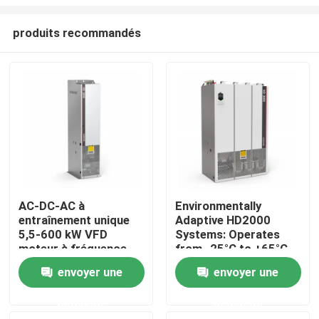
produits recommandés
AC-DC-AC à
Environmentally
entraînement unique
Adaptive HD2000
À la maison
5,5-600 kW VFD
Systems: Operates
moteur à fréquence
from -25°C to +65°C
variable pour le levage
and Humidity Up to
Produits
envoyer une
envoyer une
85%
demande
demande
Vidéos