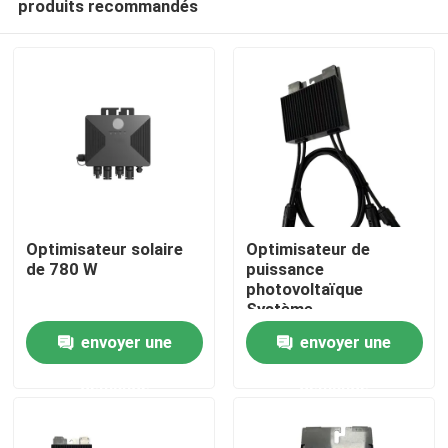
produits recommandés
Optimisateur solaire
Optimisateur de
de 780 W
puissance
photovoltaïque
Système
À la maison
d'optimisateur
envoyer une
envoyer une
photovoltaïque solaire
avec entrée 60V 0,7
Produits
demande
demande
kg de poids
Vidéos