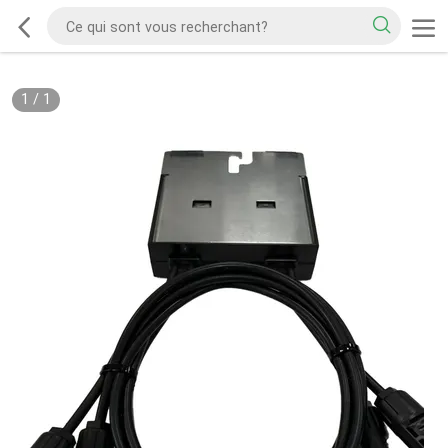
1
/
1