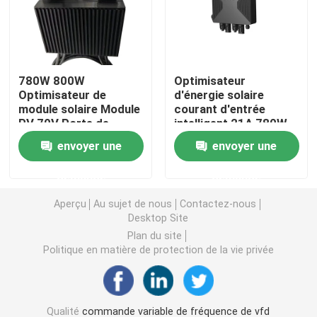
Convertisseur de fréquence variable
780W 800W
Optimisateur
Inverseur de fréquence de vecteur
Optimisateur de
d'énergie solaire
module solaire Module
courant d'entrée
PV 70V Porte de
intelligent 21A 780W
Inverseur de fréquence de VFD
contrôle de tension
Solution ultime du
envoyer une
envoyer une
maximale Certifié CE
système solaire
Inverseur d'entraînement de fréquence
demande
demande
Aperçu
Au sujet de nous
Contactez-nous
Appareil à fréquence variable pour grue
Desktop Site
Plan du site
Politique en matière de protection de la vie privée
Station de recharge de véhicules électriques à stocka
Optimisateur solaire
Qualité
commande variable de fréquence de vfd