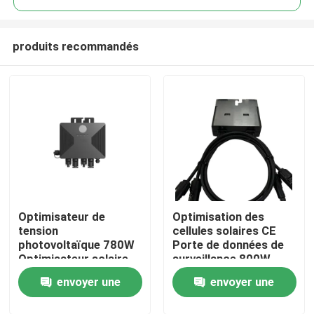
produits recommandés
Optimisateur de
Optimisation des
À la maison
tension
cellules solaires CE
photovoltaïque 780W
Porte de données de
Optimisateur solaire
surveillance 800W
Produits
passerelle de
Optimisateur solaire
envoyer une
envoyer une
connexion PLC 0,7 kg
léger
Module de commande
Vidéos
demande
demande