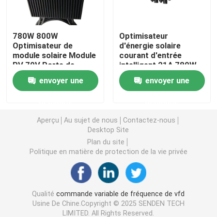
Convertisseur de fréquence variable
780W 800W
Optimisateur
Optimisateur de
d'énergie solaire
module solaire Module
courant d'entrée
Inverseur de fréquence de vecteur
PV 70V Porte de
intelligent 21A 780W
contrôle de tension
Solution ultime du
envoyer une
envoyer une
maximale Certifié CE
système solaire
Inverseur de fréquence de VFD
demande
demande
Inverseur d'entraînement de fréquence
Aperçu
Au sujet de nous
Contactez-nous
Desktop Site
Plan du site
Appareil à fréquence variable pour grue
Politique en matière de protection de la vie privée
Station de recharge de véhicules électriques à stocka
Qualité
commande variable de fréquence de vfd
Usine De Chine.Copyright © 2025 SENDEN TECH
Optimisateur solaire
LIMITED. All Rights Reserved.