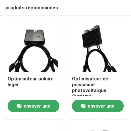
produits recommandés
Optimisateur solaire
Optimisateur de
léger
puissance
photovoltaïque
À la maison
Système
d'optimisateur
envoyer une
envoyer une
photovoltaïque solaire
Produits
avec entrée 60V 0,7
demande
demande
kg de poids
Vidéos