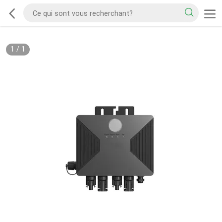
1
/
1