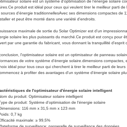
ptimisateur solaire est un système d'optimisation de l'énergie solaire
aires.Ce produit est idéal pour ceux qui veulent tirer le meilleur parti 
 sources d'énergie traditionnellesAvec ses dimensions compactes de 11
nstaller et peut être monté dans une variété d'endroits.
puissance maximale de sortie du Solar Optimizer est d'un impressionnan
nergie solaire les plus puissants du marché.Ce produit est conçu pour ê
vert par une garantie du fabricant, vous donnant la tranquillité d'esprit
conclusion, l'optimisateur solaire est un optimisateur de panneau solair
formances de votre système d'énergie solaire.dimensions compactes, e
choix idéal pour tous ceux qui cherchent à tirer le meilleur parti de leur
commencez à profiter des avantages d'un système d'énergie solaire plus
actéristiques de l'optimisateur d'énergie solaire intelligent
Nom du produit: Optimisateur solaire intelligent
Type de produit: Système d'optimisation de l'énergie solaire
Dimensions: 116 mm x 31,5 mm x 123 mm
Poids: 0,7 kg
Efficacité maximale: ≥ 99,5%
Plateforme de surveillance: passerelle de surveillance des données