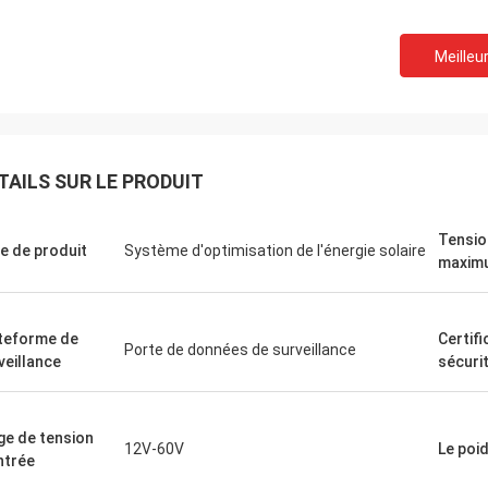
Meilleur
David "Big D" Kowalski
Emily Wh
commande de plusieurs automates
Nous avions besoin d'un
mmables industriels (API) et
broche à faible bruit pou
aces homme-machine (IHM) a été
environnement de test se
TAILS SUR LE PRODUIT
ée avec précision et expédiée à
que nous avons achetée
tesse étonnante. Depuis leur
silence et maintient un 
ation, la communication de notre
La qualité dépasse celle
Tensio
e de produit
Système d'optimisation de l'énergie solaire
e de contrôle est plus robuste.
grandes marques que n
maxim
ommes impressionnés par la
utilisées, pour une fract
ique et la performance solide de ces
Exceptionnel pour les ap
ants. Une expérience sans
spécialisées.
teforme de
Certifi
me de bout en bout.
Porte de données de surveillance
veillance
sécuri
ge de tension
12V-60V
Le poi
ntrée