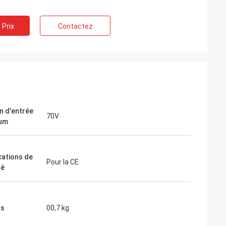
 Prix
Contactez
ite
Jake Miller
 moteur de
Nous avons tenté notre chance avec
r un
inverters-vfd.com pour le remplacement
nsible. L'unité
crucial d'un variateur de fréquence sur
 fonctionne en
notre chaîne de montage. Le produit était
couple constant.
non seulement parfaitement adapté,
 de certaines
mais aussi plus abordable que notre
n d'entrée
70V
ous avons
fournisseur précédent. Sa stabilité a
um
ion du coût.
éliminé nos problèmes de déclenchement
plications
fréquents. Une valeur exceptionnelle et u
partenaire fiable pour les composants
cations de
industriels.
Pour la CE
té
ds
00,7 kg