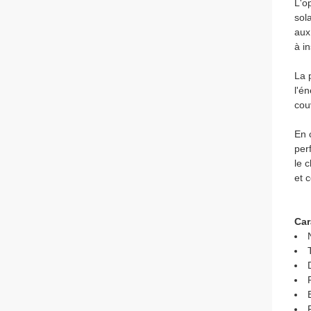
L'o
sol
aux
à i
La 
l'é
cou
En 
per
le 
et 
Car