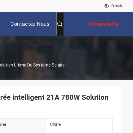
French
Contactez Nous
Demande De
Soumission
Solution Ultime Du Système Solaire
trée intelligent 21A 780W Solution
gine
Chine