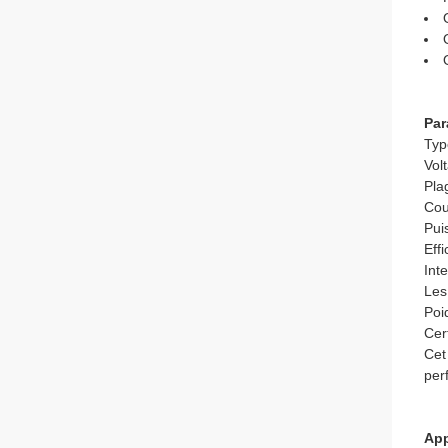
Par
Typ
Vol
Pla
Cou
Pui
Eff
Int
Les
Poi
Cert
Cet
per
App