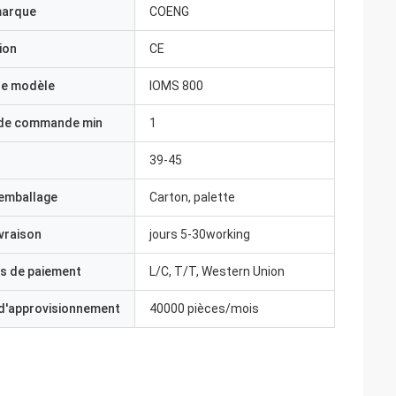
marque
COENG
ion
CE
e modèle
IOMS 800
 de commande min
1
39-45
'emballage
Carton, palette
ivraison
jours 5-30working
s de paiement
L/C, T/T, Western Union
 d'approvisionnement
40000 pièces/mois