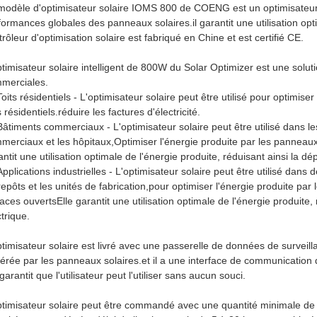
modèle d'optimisateur solaire IOMS 800 de COENG est un optimisateur d
formances globales des panneaux solaires.il garantit une utilisation op
trôleur d'optimisation solaire est fabriqué en Chine et est certifié CE.
ptimisateur solaire intelligent de 800W du Solar Optimizer est une solutio
merciales.
Toits résidentiels - L'optimisateur solaire peut être utilisé pour optimise
s résidentiels.réduire les factures d'électricité.
Bâtiments commerciaux - L'optimisateur solaire peut être utilisé dans l
merciaux et les hôpitaux,Optimiser l'énergie produite par les panneaux s
antit une utilisation optimale de l'énergie produite, réduisant ainsi la 
Applications industrielles - L'optimisateur solaire peut être utilisé dans d
repôts et les unités de fabrication,pour optimiser l'énergie produite par 
aces ouvertsElle garantit une utilisation optimale de l'énergie produite
trique.
ptimisateur solaire est livré avec une passerelle de données de surveillan
érée par les panneaux solaires.et il a une interface de communication 
garantit que l'utilisateur peut l'utiliser sans aucun souci.
ptimisateur solaire peut être commandé avec une quantité minimale de c