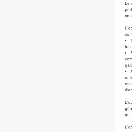
Le 
per
con
L'o
com
toit
com
gar
ent
esp
élec
L'o
gén
qui 
L'o