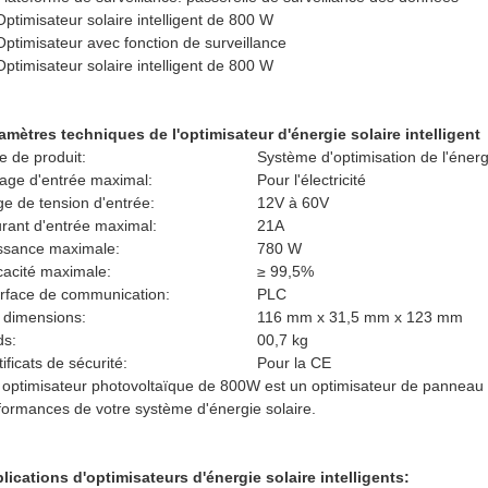
Optimisateur solaire intelligent de 800 W
Optimisateur avec fonction de surveillance
Optimisateur solaire intelligent de 800 W
amètres techniques de l'optimisateur d'énergie solaire intelligent
e de produit:
Système d'optimisation de l'énerg
tage d'entrée maximal:
Pour l'électricité
ge de tension d'entrée:
12V à 60V
rant d'entrée maximal:
21A
ssance maximale:
780 W
icacité maximale:
≥ 99,5%
erface de communication:
PLC
 dimensions:
116 mm x 31,5 mm x 123 mm
ds:
00,7 kg
ificats de sécurité:
Pour la CE
 optimisateur photovoltaïque de 800W est un optimisateur de panneau sol
formances de votre système d'énergie solaire.
lications d'optimisateurs d'énergie solaire intelligents: