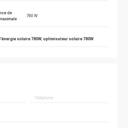
nce de
780 W
 maximale
'énergie solaire 780W
,
optimisateur solaire 780W