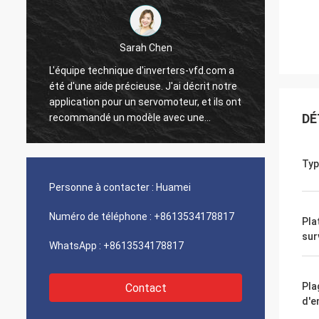
Sarah Chen
L'équipe technique d'inverters-vfd.com a
Notre 
été d'une aide précieuse. J'ai décrit notre
progra
application pour un servomoteur, et ils ont
interf
DÉ
recommandé un modèle avec une
exécut
réponse dynamique supérieure.
une vi
L'installation s'est faite sans problème, et
intégr
Typ
la précision a amélioré nos temps de
systèm
t
cycle. Des conseils d'experts et un produit
Nous s
Personne à contacter :
Huamei
n
haute performance !
logist
compos
Numéro de téléphone :
+8613534178817
Pla
problè
sur
WhatsApp :
+8613534178817
Pla
Contact
d'e