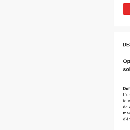
DE
Op
so
Déf
L'u
fou
de 
max
d'én