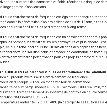
oivent une alimentation constante et fiable, réduisant le risque de do
ne large gamme d'applications.
nduleur à entraînement de fréquence est également conçu en tenant compt
tégé contre la pénétration d'objets solides de plus de 12 mm, et est i
secs.assurer la fiabilité et les performances à long terme.
nduleur à entraînement de fréquence est un entraînement en trois pha
pris les pompes, les ventilateurs, les convoyeurs et plus encore.Il est 
ple, ce qui le rend idéal pour une utilisation dans des applications néce
s recherchez une solution fiable et efficace de commande de moteur po
n entraînement haute performance pour vos projets commerciaux ou rés
x idéal.
rgie 380-480V Les caractéristiques de l'entraînement de l'onduleur 
Nom du produit: Invertisseur à entraînement de fréquence
Précision du couple: ≤ ± 5%, en mode vecteur de commande
Capacité de surcharge: modèle G: 150% 1min/5min, 180% 3s/5min, mo
PID intégré: forme facilement un système de contrôle en boucle ferm
Vibration: 3M3, norme IEC60721-3-3
Température ambiante: -25°C à +40°C (la détergente est autorisée à 4