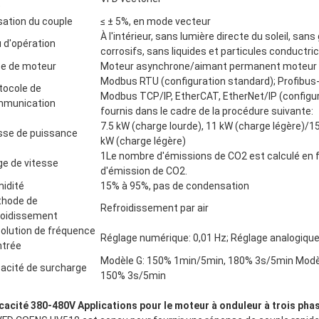
D
sation du couple
≤ ± 5%, en mode vecteur
À l'intérieur, sans lumière directe du soleil, sa
u d'opération
corrosifs, sans liquides et particules conductric
e de moteur
Moteur asynchrone/aimant permanent moteur
Modbus RTU (configuration standard); Profibus-
tocole de
Modbus TCP/IP, EtherCAT, EtherNet/IP (configur
munication
fournis dans le cadre de la procédure suivante:
7.5 kW (charge lourde), 11 kW (charge légère)/15
sse de puissance
kW (charge légère)
1Le nombre d'émissions de CO2 est calculé en f
ge de vitesse
d'émission de CO2.
idité
15% à 95%, pas de condensation
hode de
Refroidissement par air
roidissement
olution de fréquence
Réglage numérique: 0,01 Hz; Réglage analogique
ntrée
Modèle G: 150% 1min/5min, 180% 3s/5min Modè
acité de surcharge
150% 3s/5min
icacité 380-480V Applications pour le moteur à onduleur à trois pha