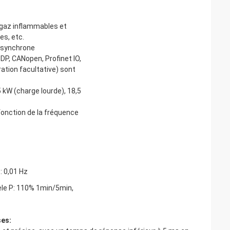
ns gaz inflammables et
es, etc.
 synchrone
DP, CANopen, Profinet IO,
ation facultative) sont
 kW (charge lourde), 18,5
onction de la fréquence
: 0,01 Hz
le P: 110% 1min/5min,
ses: