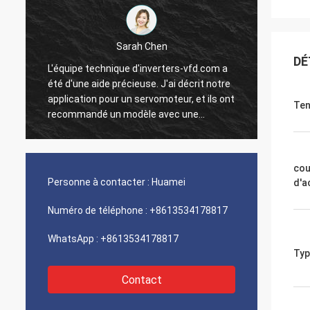
Sarah Chen
DÉ
L'équipe technique d'inverters-vfd.com a
Notre 
été d'une aide précieuse. J'ai décrit notre
progra
application pour un servomoteur, et ils ont
interf
Ten
recommandé un modèle avec une
exécut
réponse dynamique supérieure.
une vi
L'installation s'est faite sans problème, et
intégr
la précision a amélioré nos temps de
systèm
cou
t
cycle. Des conseils d'experts et un produit
Nous s
Personne à contacter :
Huamei
d'a
n
haute performance !
logist
compos
Numéro de téléphone :
+8613534178817
problè
WhatsApp :
+8613534178817
Typ
Contact