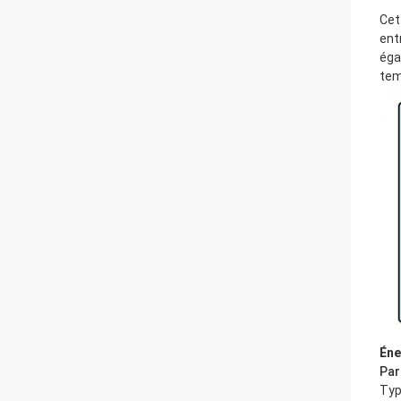
Cet
ent
éga
tem
Éne
Par
Typ