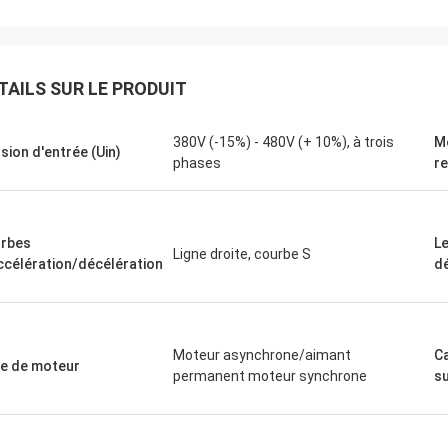
David "Big D" Kowalski
Emily Wh
TAILS SUR LE PRODUIT
commande de plusieurs automates
Nous avions besoin d'un
mmables industriels (API) et
broche à faible bruit pou
380V (-15%) - 480V (+ 10%), à trois
M
aces homme-machine (IHM) a été
environnement de test se
sion d'entrée (Uin)
phases
r
ée avec précision et expédiée à
que nous avons achetée
tesse étonnante. Depuis leur
silence et maintient un 
ation, la communication de notre
La qualité dépasse celle
e de contrôle est plus robuste.
grandes marques que n
rbes
Le
ommes impressionnés par la
utilisées, pour une fract
Ligne droite, courbe S
ccélération/décélération
d
ique et la performance solide de ces
Exceptionnel pour les ap
ants. Une expérience sans
spécialisées.
me de bout en bout.
Moteur asynchrone/aimant
C
e de moteur
permanent moteur synchrone
s