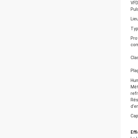
VF
Pul
Lie
Typ
Pro
com
Cla
Pla
Hum
Mét
ref
Rés
d'e
Cap
Eff