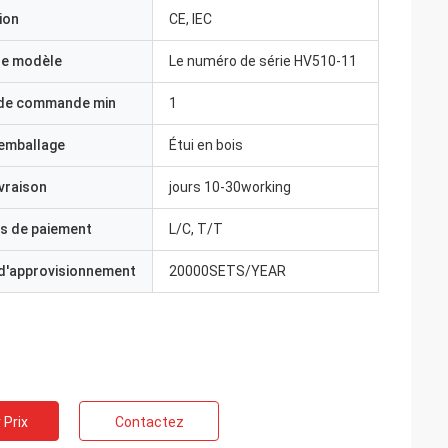
ion
CE, IEC
e modèle
Le numéro de série HV510-11
 de commande min
1
'emballage
Étui en bois
ivraison
jours 10-30working
s de paiement
L/C, T/T
 d'approvisionnement
20000SETS/YEAR
 Prix
Contactez