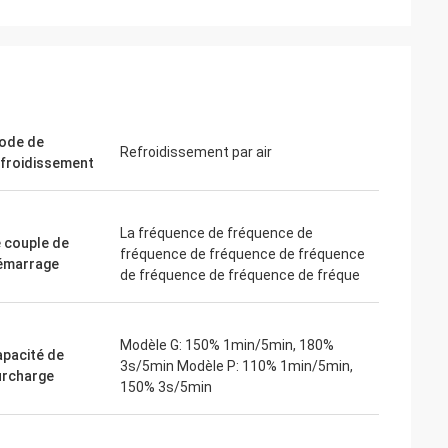
ite
Jake Miller
 moteur de
Nous avons tenté notre chance avec
r un
inverters-vfd.com pour le remplacement
ode de
nsible. L'unité
crucial d'un variateur de fréquence sur
Refroidissement par air
efroidissement
 fonctionne en
notre chaîne de montage. Le produit était
couple constant.
non seulement parfaitement adapté,
 de certaines
mais aussi plus abordable que notre
ous avons
fournisseur précédent. Sa stabilité a
La fréquence de fréquence de
 couple de
ion du coût.
éliminé nos problèmes de déclenchement
fréquence de fréquence de fréquence
émarrage
plications
fréquents. Une valeur exceptionnelle et u
de fréquence de fréquence de fréque
partenaire fiable pour les composants
industriels.
Modèle G: 150% 1min/5min, 180%
apacité de
3s/5min Modèle P: 110% 1min/5min,
urcharge
150% 3s/5min