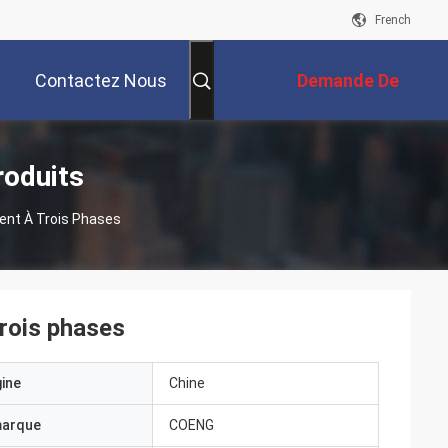
French
Contactez Nous
Demande De
Soumission
roduits
ent À Trois Phases
trois phases
gine
Chine
marque
COENG