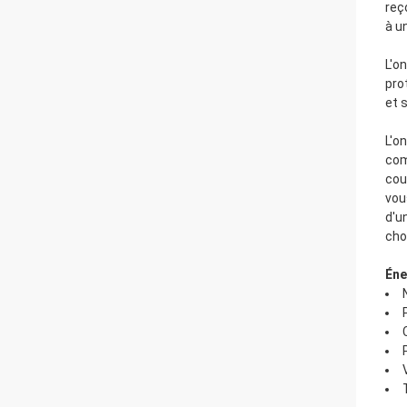
reç
à u
L'o
pro
et 
L'o
com
cou
vou
d'u
choi
Éne