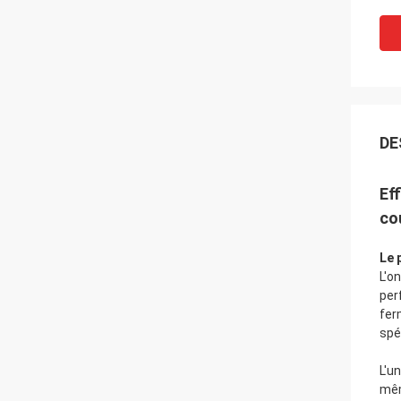
DE
Ef
co
Le 
L'o
per
fer
spé
L'u
mêm