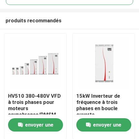
produits recommandés
HV510 380-480V VFD
15kW Inverteur de
À la maison
à trois phases pour
fréquence à trois
moteurs
phases en boucle
asynchrones/PMSM
ouverte
Produits
VFD prenant en
envoyer une
envoyer une
charge le
fonctionnement à
Vidéos
demande
demande