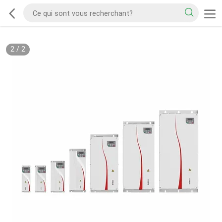
2
/
2