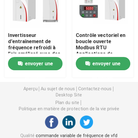
Convertisseur de fréquence variable
Invertisseur
Contrôle vectoriel en
Inverseur de fréquence de vecteur
d'entraînement de
boucle ouverte
fréquence refroidi à
Modbus RTU
l'air amélioré avec des
Applications de
Inverseur de fréquence de VFD
protections étendues
charge lourde
envoyer une
envoyer une
pour moteur
synchrone à aimant
Inverseur d'entraînement de fréquence
demande
demande
permanent
Aperçu
Au sujet de nous
Contactez-nous
Appareil à fréquence variable pour grue
Desktop Site
Plan du site
Politique en matière de protection de la vie privée
Station de recharge de véhicules électriques à stocka
Optimisateur solaire
Qualité
commande variable de fréquence de vfd