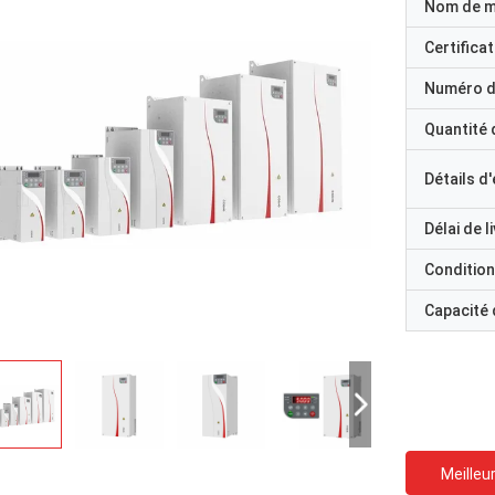
Nom de 
Certificat
Numéro d
Quantité
Détails d
Délai de l
Condition
Capacité
Meilleur