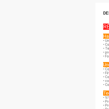
DE
R
Hau
• U
• C
• T
• p
• F
Un
• C
• Fi
• C
• c
• C
Te
• V
• P
• P