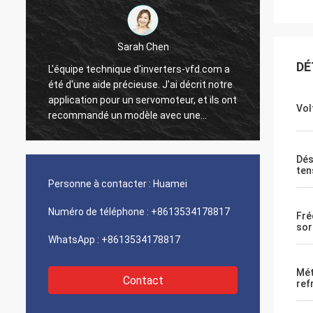
Sarah Chen
DÉ
L'équipe technique d'inverters-vfd.com a
Notre 
été d'une aide précieuse. J'ai décrit notre
progra
application pour un servomoteur, et ils ont
interf
Vol
recommandé un modèle avec une
exécut
réponse dynamique supérieure.
une vi
L'installation s'est faite sans problème, et
intégr
Dés
la précision a amélioré nos temps de
systèm
ten
t
cycle. Des conseils d'experts et un produit
Nous s
Personne à contacter :
Huamei
n
haute performance !
logist
compos
Numéro de téléphone :
+8613534178817
Fré
problè
sor
WhatsApp :
+8613534178817
Mét
Contact
ref