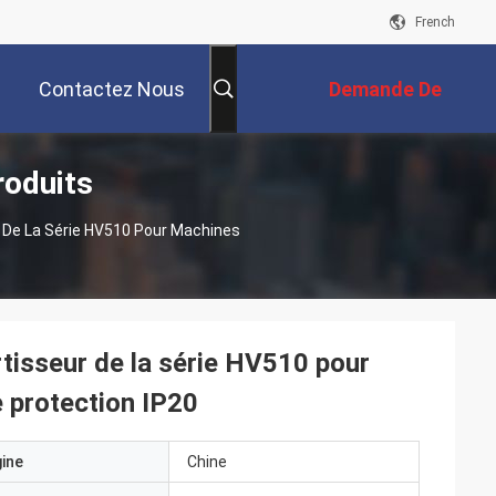
French
Contactez Nous
Demande De
roduits
Soumission
r De La Série HV510 Pour Machines
rtisseur de la série HV510 pour
e protection IP20
gine
Chine