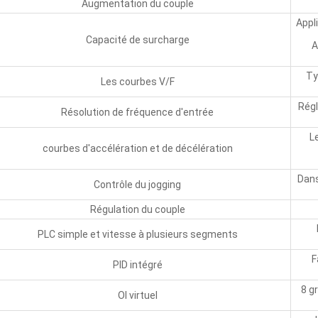
Augmentation du couple
Appl
Capacité de surcharge
A
Ty
Les courbes V/F
Régl
Résolution de fréquence d'entrée
L
courbes d'accélération et de décélération
Dans
Contrôle du jogging
Régulation du couple
PLC simple et vitesse à plusieurs segments
F
PID intégré
8 g
OI virtuel