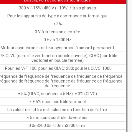
Description et données techniques
380 V (-15%) 480 V (+10%) / trois phases
Pour les appareils de type à commande automatique
≤ 3%
0 V à la tension d'entrée
0 Hz à 1500 Hz
Moteur asynchrone, moteur synchrone à aimant permanent
/F, OLVC (contrôle vectoriel en boucle ouverte), CLVC (contrôle
vectoriel en boucle fermée)
1Pour les V/F: 100; pour les OLVC: 200; pour les CLVC: 1000.
fréquence de fréquence de fréquence de fréquence de fréquence
fréquence de fréquence de fréquence de fréquence de fréquence
de fréquence
± 5% (OLVC, supérieur à 5 Hz), ± 3% (CLVC)
≤ ± 5% sous contrôle vectoriel
La valeur de l'offre est calculée en fonction de l'offre.
≤ 5 ms sous contrôle du vecteur
0.0s3200.0s; 0.0min3200.0 min