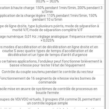
00,0% ∼ 30,0%
ication à haute charge: 150% pendant 1min/5min, 200% pendant 3
s/5min
pplication de la charge légère: 110% pendant 1min/5min, 150%
pendant 10 s/5min
pe de ligne droite, type à plusieurs points, mode de séparation à
moitié V/F, mode de séparation complète V/F
age numérique: 0,01 Hz ; réglage analogique: fréquence maximale
× 0,025%
es modes d'accélération et de décélération en ligne droite et en
courbe S avec quatre types de temps d'accélération et de
décélération et un type de temps d'arrêt d'urgence
 certaines applications, l'onduleur peut fonctionner brièvement à
basse vitesse pour tester l'état de l'équipement
Contrôle du couple soutenu pendant le contrôle du vecteur
Fonctionnement de 16 segments de vitesse via les bornes de
commande
acile mise en œuvre de systèmes de contrôle de processus en
boucle fermée
roupes de VDI/VDO virtuels, 3 groupes d'IA comme DI, permettant
un contrôle logique simple