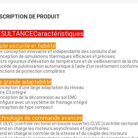
SCRIPTION DE PRODUIT
ÉSULTANCE
Caractéristiques
te sécurité et fiabilité
ne conception innovante et indépendante des conduits d'air
onception de simulations thermiques efficaces et précises
ests rigoureux d'élévation de température et de vieillissement de la c
rocédé de pulvérisation automatique à l'aide d'un revêtement conform
onctions de protection complètes
e grande adaptabilité
onception d'une large adaptation du réseau
ltre C3 intégré
onception de la déconnexion au sol EMC
onfiguré avec un système de freinage intégré
onception de type compact
chnologie de commande avancée
/F, OLVC (contrôle vectoriel en boucle ouverte), CLVC (contrôle vectori
rend en charge les moteurs asynchrones et synchrones
rend en charge le contrôle de la vitesse et du couple des moteurs