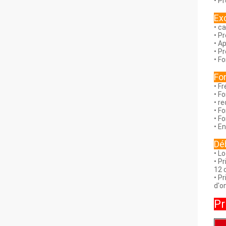
• P
Ex
• c
• P
• A
• P
• F
Fo
• F
• F
• r
• F
• Fo
• E
Dé
• L
• P
12 
• P
d'o
Pr