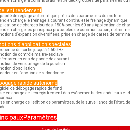
rend en charge la commutation entre deux groupes de paramètres du
cellent rendement
apacité de réglage automatique précis des paramètres du moteur
rend en charge le freinage à courant continu et le freinage dynamique
pplication de charges lourdes: 150% pour les 60 ans,Application de cha
rend en charge les principaux protocoles de communication, notamment
onctions d'expansion diversifiées, prise en charge de cartes de termin
nctions d'application spéciales
réquence de sortie jusqu'à 1 500 Hz
onction de contrôle maître-esclave
edémarrer en cas de panne de courant
onction de verrouillage de la position
nction d'oscillation
ncodeur en fonction de redondance
bogage rapide autonome
ogiciel de débogage rapide de fond
rise en charge de l'enregistrement des événements des onduleurs et d
canaux
rise en charge de l'édition de paramètres, de la surveillance de l'éta
nde
incipaux
Paramètres