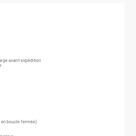
harge avant expédition
e
el en boucle fermée)