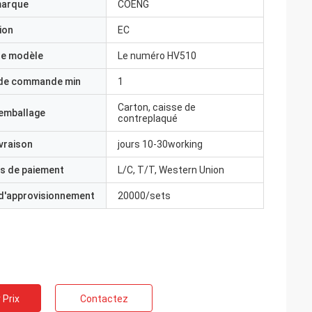
marque
COENG
ion
EC
e modèle
Le numéro HV510
 de commande min
1
Carton, caisse de
'emballage
contreplaqué
ivraison
jours 10-30working
s de paiement
L/C, T/T, Western Union
 d'approvisionnement
20000/sets
 Prix
Contactez